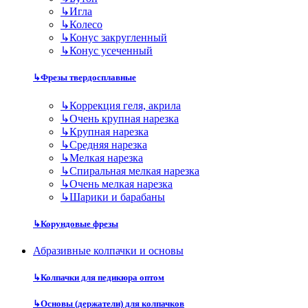
↳
Игла
↳
Колесо
↳
Конус закругленный
↳
Конус усеченный
↳
Фрезы твердосплавные
↳
Коррекция геля, акрила
↳
Очень крупная нарезка
↳
Крупная нарезка
↳
Средняя нарезка
↳
Мелкая нарезка
↳
Спиральная мелкая нарезка
↳
Очень мелкая нарезка
↳
Шарики и барабаны
↳
Корундовые фрезы
Абразивные колпачки и основы
↳
Колпачки для педикюра оптом
↳
Основы (держатели) для колпачков