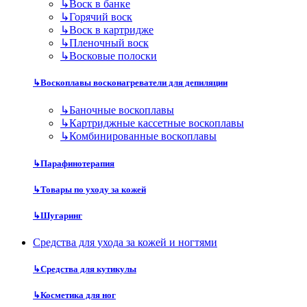
↳
Воск в банке
↳
Горячий воск
↳
Воск в картридже
↳
Пленочный воск
↳
Восковые полоски
↳
Воскоплавы восконагреватели для депиляции
↳
Баночные воскоплавы
↳
Картриджные кассетные воскоплавы
↳
Комбинированные воскоплавы
↳
Парафинотерапия
↳
Товары по уходу за кожей
↳
Шугаринг
Средства для ухода за кожей и ногтями
↳
Средства для кутикулы
↳
Косметика для ног