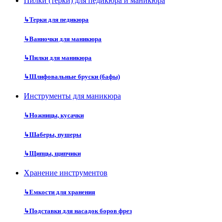
Пилки (терки) для педикюра и маникюра
↳
Терки для педикюра
↳
Ванночки для маникюра
↳
Пилки для маникюра
↳
Шлифовальные бруски (бафы)
Инструменты для маникюра
↳
Ножницы, кусачки
↳
Шаберы, пушеры
↳
Щипцы, щипчики
Хранение инструментов
↳
Емкости для хранения
↳
Подставки для насадок боров фрез