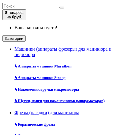
0
товаров,
на
0руб.
Ваша корзина пуста!
Категории
Машинки (аппараты фрезеры) для маникюра и
педикюра
↳
Аппараты машинки Marathon
↳
Аппараты машинки Strong
↳
Наконечники ручки микромоторы
↳
Щетки, цанги для наконечников (микромоторов)
Фрезы (насадки) для маникюра
↳
Керамические фрезы