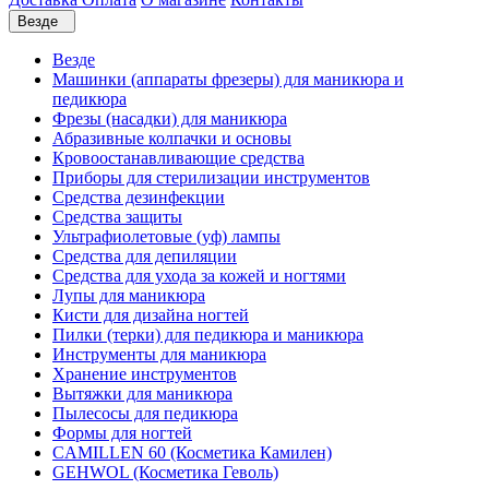
Везде
Везде
Машинки (аппараты фрезеры) для маникюра и
педикюра
Фрезы (насадки) для маникюра
Абразивные колпачки и основы
Кровоостанавливающие средства
Приборы для стерилизации инструментов
Средства дезинфекции
Средства защиты
Ультрафиолетовые (уф) лампы
Средства для депиляции
Средства для ухода за кожей и ногтями
Лупы для маникюра
Кисти для дизайна ногтей
Пилки (терки) для педикюра и маникюра
Инструменты для маникюра
Хранение инструментов
Вытяжки для маникюра
Пылесосы для педикюра
Формы для ногтей
CAMILLEN 60 (Косметика Камилен)
GEHWOL (Косметика Геволь)