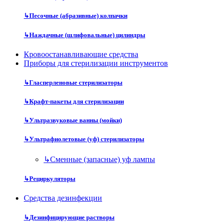
↳
Песочные (абразивные) колпачки
↳
Наждачные (шлифовальные) цилиндры
Кровоостанавливающие средства
Приборы для стерилизации инструментов
↳
Гласперленовые стерилизаторы
↳
Крафт-пакеты для стерилизации
↳
Ультразвуковые ванны (мойки)
↳
Ультрафиолетовые (уф) стерилизаторы
↳
Сменные (запасные) уф лампы
↳
Рециркуляторы
Средства дезинфекции
↳
Дезинфицирующие растворы