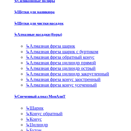
↳
Силиконовые полиры
↳
Щетки для маникюра
↳
Щетки для чистки насадок
↳
Алмазные насадки (боры)
↳
Алмазная фреза шарик
↳
Алмазная фреза шарик с буртиком
↳
Алмазная фреза обратный конус
↳
Алмазная фреза цилиндр прямой
↳
Алмазная фреза цилиндр острый
↳
Алмазная фреза цилиндр закругленный
↳
Алмазная фреза конус заостренный
↳
Алмазная фреза конус усеченный
↳
Спеченный алмаз МонАлиТ
↳
Шарик
↳
Конус обратный
↳
Конус
↳
Цилиндр
↳
Бутон