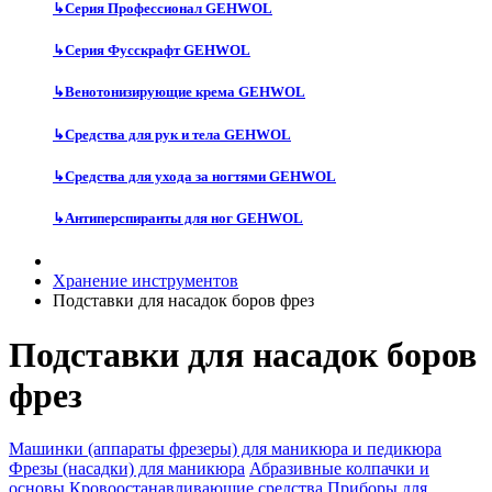
↳
Серия Профессионал GEHWOL
↳
Серия Фусскрафт GEHWOL
↳
Венотонизирующие крема GEHWOL
↳
Средства для рук и тела GEHWOL
↳
Средства для ухода за ногтями GEHWOL
↳
Антиперспиранты для ног GEHWOL
Хранение инструментов
Подставки для насадок боров фрез
Подставки для насадок боров
фрез
Машинки (аппараты фрезеры) для маникюра и педикюра
Фрезы (насадки) для маникюра
Абразивные колпачки и
основы
Кровоостанавливающие средства
Приборы для