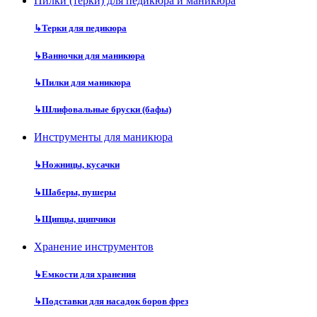
Пилки (терки) для педикюра и маникюра
↳
Терки для педикюра
↳
Ванночки для маникюра
↳
Пилки для маникюра
↳
Шлифовальные бруски (бафы)
Инструменты для маникюра
↳
Ножницы, кусачки
↳
Шаберы, пушеры
↳
Щипцы, щипчики
Хранение инструментов
↳
Емкости для хранения
↳
Подставки для насадок боров фрез