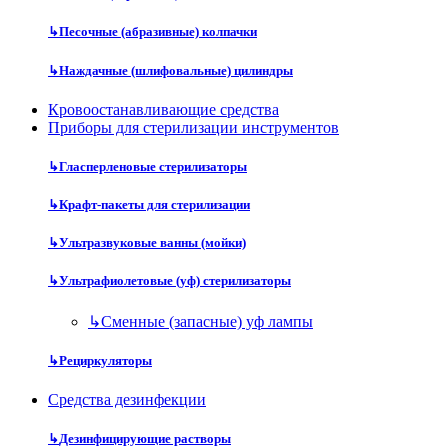
↳
Песочные (абразивные) колпачки
↳
Наждачные (шлифовальные) цилиндры
Кровоостанавливающие средства
Приборы для стерилизации инструментов
↳
Гласперленовые стерилизаторы
↳
Крафт-пакеты для стерилизации
↳
Ультразвуковые ванны (мойки)
↳
Ультрафиолетовые (уф) стерилизаторы
↳
Сменные (запасные) уф лампы
↳
Рециркуляторы
Средства дезинфекции
↳
Дезинфицирующие растворы