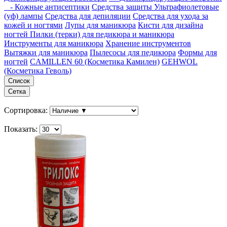
- Кожные антисептики
Средства защиты
Ультрафиолетовые
(уф) лампы
Средства для депиляции
Средства для ухода за
кожей и ногтями
Лупы для маникюра
Кисти для дизайна
ногтей
Пилки (терки) для педикюра и маникюра
Инструменты для маникюра
Хранение инструментов
Вытяжки для маникюра
Пылесосы для педикюра
Формы для
ногтей
CAMILLEN 60 (Косметика Камилен)
GEHWOL
(Косметика Геволь)
Список
Сетка
Сортировка:
Показать: