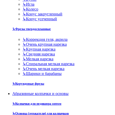
↳
Игла
↳
Колесо
↳
Конус закругленный
↳
Конус усеченный
↳
Фрезы твердосплавные
↳
Коррекция геля, акрила
↳
Очень крупная нарезка
↳
Крупная нарезка
↳
Средняя нарезка
↳
Мелкая нарезка
↳
Спиральная мелкая нарезка
↳
Очень мелкая нарезка
↳
Шарики и барабаны
↳
Корундовые фрезы
Абразивные колпачки и основы
↳
Колпачки для педикюра оптом
↳
Основы (держатели) для колпачков