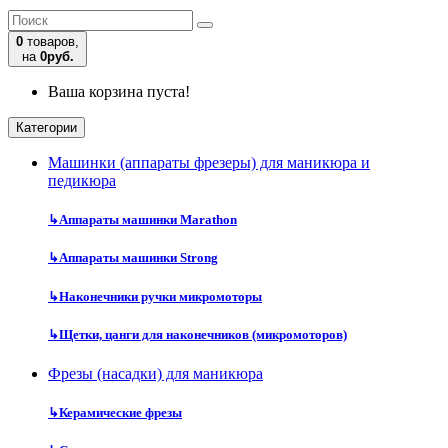
0
товаров,
на
0руб.
Ваша корзина пуста!
Категории
Машинки (аппараты фрезеры) для маникюра и
педикюра
↳
Аппараты машинки Marathon
↳
Аппараты машинки Strong
↳
Наконечники ручки микромоторы
↳
Щетки, цанги для наконечников (микромоторов)
Фрезы (насадки) для маникюра
↳
Керамические фрезы