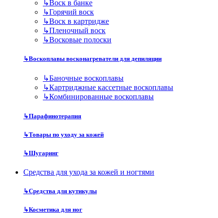
↳
Воск в банке
↳
Горячий воск
↳
Воск в картридже
↳
Пленочный воск
↳
Восковые полоски
↳
Воскоплавы восконагреватели для депиляции
↳
Баночные воскоплавы
↳
Картриджные кассетные воскоплавы
↳
Комбинированные воскоплавы
↳
Парафинотерапия
↳
Товары по уходу за кожей
↳
Шугаринг
Средства для ухода за кожей и ногтями
↳
Средства для кутикулы
↳
Косметика для ног