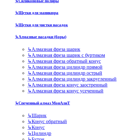
↳
Силиконовые полиры
↳
Щетки для маникюра
↳
Щетки для чистки насадок
↳
Алмазные насадки (боры)
↳
Алмазная фреза шарик
↳
Алмазная фреза шарик с буртиком
↳
Алмазная фреза обратный конус
↳
Алмазная фреза цилиндр прямой
↳
Алмазная фреза цилиндр острый
↳
Алмазная фреза цилиндр закругленный
↳
Алмазная фреза конус заостренный
↳
Алмазная фреза конус усеченный
↳
Спеченный алмаз МонАлиТ
↳
Шарик
↳
Конус обратный
↳
Конус
↳
Цилиндр
↳
Бутон