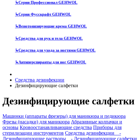
↳
Серия Профессионал GEHWOL
↳
Серия Фусскрафт GEHWOL
↳
Венотонизирующие крема GEHWOL
↳
Средства для рук и тела GEHWOL
↳
Средства для ухода за ногтями GEHWOL
↳
Антиперспиранты для ног GEHWOL
Средства дезинфекции
Дезинфицирующие салфетки
Дезинфицирующие салфетки
Машинки (аппараты фрезеры) для маникюра и педикюра
Фрезы (насадки) для маникюра
Абразивные колпачки и
основы
Кровоостанавливающие средства
Приборы для
стерилизации инструментов
Средства дезинфекции
-
Дезинфицирующие растворы
- Дезинфицирующие салфетки