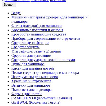
Везде
Везде
Машинки (аппараты фрезеры) для маникюра и
педикюра
Фрезы (насадки) для маникюра
Абразивные колпачки и основы
Кровоостанавливающие средства
Приборы для стерилизации инструментов
Средства дезинфекции
Средства защиты
Ультрафиолетовые (уф) лампы
Средства для депиляции
Средства для ухода за кожей и ногтями
Лупы для маникюра
Кисти для дизайна ногтей
Пилки (терки) для педикюра и маникюра
Инструменты для маникюра
Хранение инструментов
Вытяжки для маникюра
Пылесосы для педикюра
Формы для ногтей
CAMILLEN 60 (Косметика Камилен)
GEHWOL (Косметика Геволь)