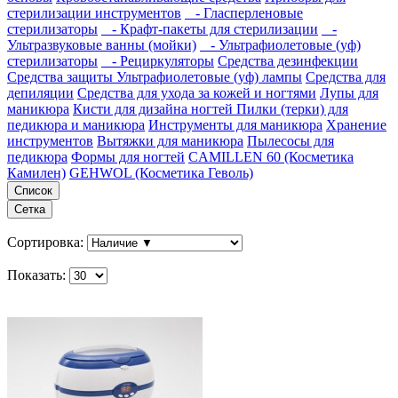
стерилизации инструментов
- Гласперленовые
стерилизаторы
- Крафт-пакеты для стерилизации
-
Ультразвуковые ванны (мойки)
- Ультрафиолетовые (уф)
стерилизаторы
- Рециркуляторы
Средства дезинфекции
Средства защиты
Ультрафиолетовые (уф) лампы
Средства для
депиляции
Средства для ухода за кожей и ногтями
Лупы для
маникюра
Кисти для дизайна ногтей
Пилки (терки) для
педикюра и маникюра
Инструменты для маникюра
Хранение
инструментов
Вытяжки для маникюра
Пылесосы для
педикюра
Формы для ногтей
CAMILLEN 60 (Косметика
Камилен)
GEHWOL (Косметика Геволь)
Список
Сетка
Сортировка:
Показать: