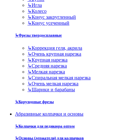
↳
Игла
↳
Колесо
↳
Конус закругленный
↳
Конус усеченный
↳
Фрезы твердосплавные
↳
Коррекция геля, акрила
↳
Очень крупная нарезка
↳
Крупная нарезка
↳
Средняя нарезка
↳
Мелкая нарезка
↳
Спиральная мелкая нарезка
↳
Очень мелкая нарезка
↳
Шарики и барабаны
↳
Корундовые фрезы
Абразивные колпачки и основы
↳
Колпачки для педикюра оптом
↳
Основы (держатели) для колпачков