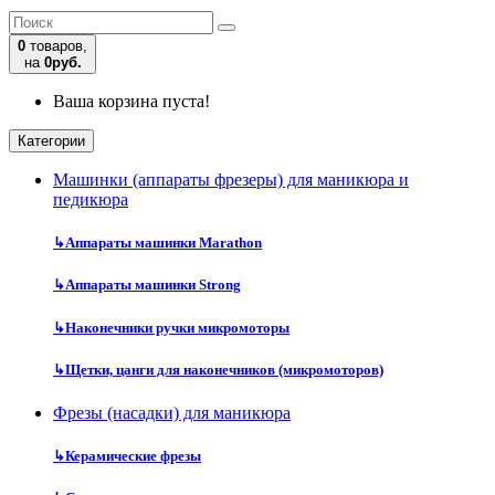
0
товаров,
на
0руб.
Ваша корзина пуста!
Категории
Машинки (аппараты фрезеры) для маникюра и
педикюра
↳
Аппараты машинки Marathon
↳
Аппараты машинки Strong
↳
Наконечники ручки микромоторы
↳
Щетки, цанги для наконечников (микромоторов)
Фрезы (насадки) для маникюра
↳
Керамические фрезы