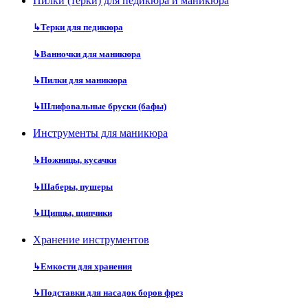
Пилки (терки) для педикюра и маникюра
↳
Терки для педикюра
↳
Ванночки для маникюра
↳
Пилки для маникюра
↳
Шлифовальные бруски (бафы)
Инструменты для маникюра
↳
Ножницы, кусачки
↳
Шаберы, пушеры
↳
Щипцы, щипчики
Хранение инструментов
↳
Емкости для хранения
↳
Подставки для насадок боров фрез