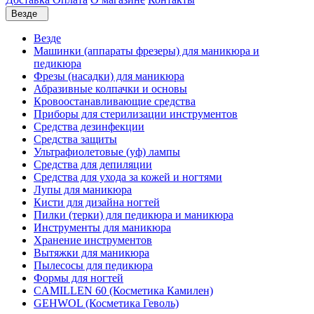
Везде
Везде
Машинки (аппараты фрезеры) для маникюра и
педикюра
Фрезы (насадки) для маникюра
Абразивные колпачки и основы
Кровоостанавливающие средства
Приборы для стерилизации инструментов
Средства дезинфекции
Средства защиты
Ультрафиолетовые (уф) лампы
Средства для депиляции
Средства для ухода за кожей и ногтями
Лупы для маникюра
Кисти для дизайна ногтей
Пилки (терки) для педикюра и маникюра
Инструменты для маникюра
Хранение инструментов
Вытяжки для маникюра
Пылесосы для педикюра
Формы для ногтей
CAMILLEN 60 (Косметика Камилен)
GEHWOL (Косметика Геволь)