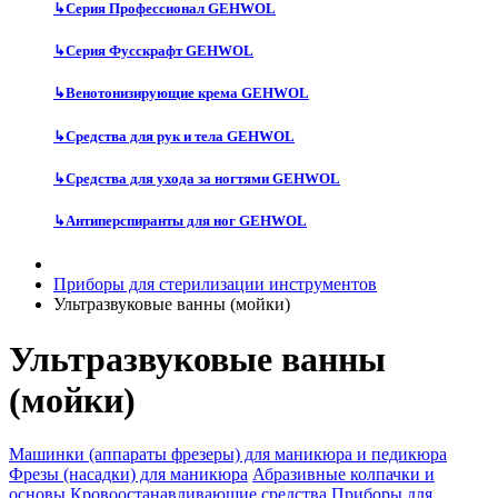
↳
Серия Профессионал GEHWOL
↳
Серия Фусскрафт GEHWOL
↳
Венотонизирующие крема GEHWOL
↳
Средства для рук и тела GEHWOL
↳
Средства для ухода за ногтями GEHWOL
↳
Антиперспиранты для ног GEHWOL
Приборы для стерилизации инструментов
Ультразвуковые ванны (мойки)
Ультразвуковые ванны
(мойки)
Машинки (аппараты фрезеры) для маникюра и педикюра
Фрезы (насадки) для маникюра
Абразивные колпачки и
основы
Кровоостанавливающие средства
Приборы для