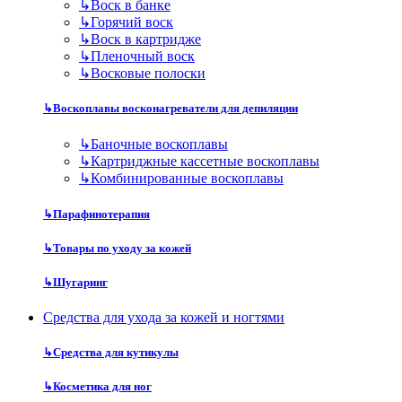
↳
Воск в банке
↳
Горячий воск
↳
Воск в картридже
↳
Пленочный воск
↳
Восковые полоски
↳
Воскоплавы восконагреватели для депиляции
↳
Баночные воскоплавы
↳
Картриджные кассетные воскоплавы
↳
Комбинированные воскоплавы
↳
Парафинотерапия
↳
Товары по уходу за кожей
↳
Шугаринг
Средства для ухода за кожей и ногтями
↳
Средства для кутикулы
↳
Косметика для ног