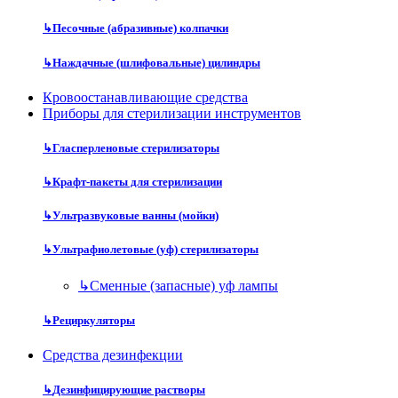
↳
Песочные (абразивные) колпачки
↳
Наждачные (шлифовальные) цилиндры
Кровоостанавливающие средства
Приборы для стерилизации инструментов
↳
Гласперленовые стерилизаторы
↳
Крафт-пакеты для стерилизации
↳
Ультразвуковые ванны (мойки)
↳
Ультрафиолетовые (уф) стерилизаторы
↳
Сменные (запасные) уф лампы
↳
Рециркуляторы
Средства дезинфекции
↳
Дезинфицирующие растворы