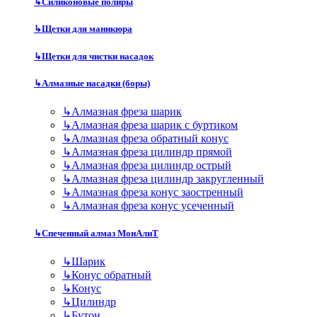
↳
Силиконовые полиры
↳
Щетки для маникюра
↳
Щетки для чистки насадок
↳
Алмазные насадки (боры)
↳
Алмазная фреза шарик
↳
Алмазная фреза шарик с буртиком
↳
Алмазная фреза обратный конус
↳
Алмазная фреза цилиндр прямой
↳
Алмазная фреза цилиндр острый
↳
Алмазная фреза цилиндр закругленный
↳
Алмазная фреза конус заостренный
↳
Алмазная фреза конус усеченный
↳
Спеченный алмаз МонАлиТ
↳
Шарик
↳
Конус обратный
↳
Конус
↳
Цилиндр
↳
Бутон