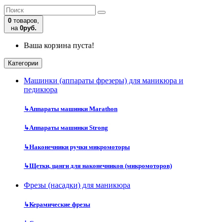
0
товаров,
на
0руб.
Ваша корзина пуста!
Категории
Машинки (аппараты фрезеры) для маникюра и
педикюра
↳
Аппараты машинки Marathon
↳
Аппараты машинки Strong
↳
Наконечники ручки микромоторы
↳
Щетки, цанги для наконечников (микромоторов)
Фрезы (насадки) для маникюра
↳
Керамические фрезы