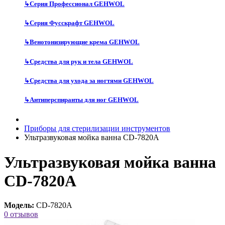
↳
Серия Профессионал GEHWOL
↳
Серия Фусскрафт GEHWOL
↳
Венотонизирующие крема GEHWOL
↳
Средства для рук и тела GEHWOL
↳
Средства для ухода за ногтями GEHWOL
↳
Антиперспиранты для ног GEHWOL
Приборы для стерилизации инструментов
Ультразвуковая мойка ванна CD-7820A
Ультразвуковая мойка ванна
CD-7820A
Модель:
CD-7820A
0 отзывов