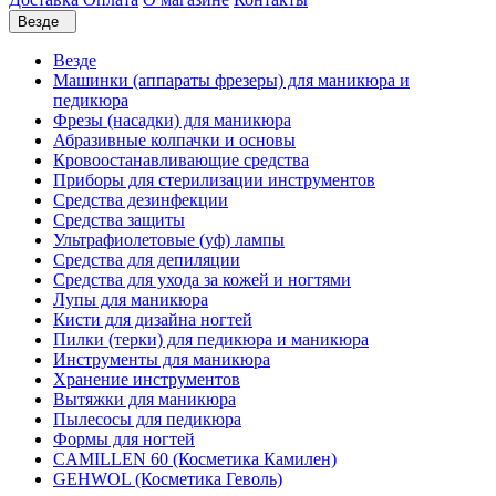
Везде
Везде
Машинки (аппараты фрезеры) для маникюра и
педикюра
Фрезы (насадки) для маникюра
Абразивные колпачки и основы
Кровоостанавливающие средства
Приборы для стерилизации инструментов
Средства дезинфекции
Средства защиты
Ультрафиолетовые (уф) лампы
Средства для депиляции
Средства для ухода за кожей и ногтями
Лупы для маникюра
Кисти для дизайна ногтей
Пилки (терки) для педикюра и маникюра
Инструменты для маникюра
Хранение инструментов
Вытяжки для маникюра
Пылесосы для педикюра
Формы для ногтей
CAMILLEN 60 (Косметика Камилен)
GEHWOL (Косметика Геволь)