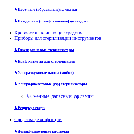
↳
Песочные (абразивные) колпачки
↳
Наждачные (шлифовальные) цилиндры
Кровоостанавливающие средства
Приборы для стерилизации инструментов
↳
Гласперленовые стерилизаторы
↳
Крафт-пакеты для стерилизации
↳
Ультразвуковые ванны (мойки)
↳
Ультрафиолетовые (уф) стерилизаторы
↳
Сменные (запасные) уф лампы
↳
Рециркуляторы
Средства дезинфекции
↳
Дезинфицирующие растворы