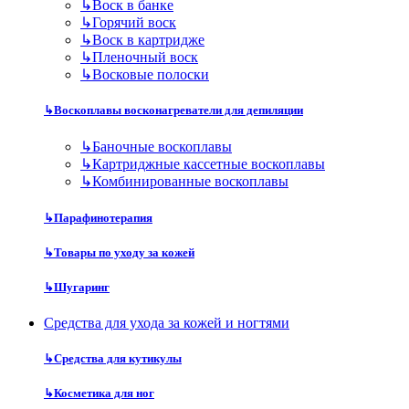
↳
Воск в банке
↳
Горячий воск
↳
Воск в картридже
↳
Пленочный воск
↳
Восковые полоски
↳
Воскоплавы восконагреватели для депиляции
↳
Баночные воскоплавы
↳
Картриджные кассетные воскоплавы
↳
Комбинированные воскоплавы
↳
Парафинотерапия
↳
Товары по уходу за кожей
↳
Шугаринг
Средства для ухода за кожей и ногтями
↳
Средства для кутикулы
↳
Косметика для ног