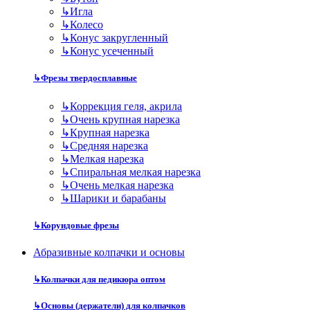
↳
Игла
↳
Колесо
↳
Конус закругленный
↳
Конус усеченный
↳
Фрезы твердосплавные
↳
Коррекция геля, акрила
↳
Очень крупная нарезка
↳
Крупная нарезка
↳
Средняя нарезка
↳
Мелкая нарезка
↳
Спиральная мелкая нарезка
↳
Очень мелкая нарезка
↳
Шарики и барабаны
↳
Корундовые фрезы
Абразивные колпачки и основы
↳
Колпачки для педикюра оптом
↳
Основы (держатели) для колпачков