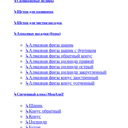
↳
Силиконовые полиры
↳
Щетки для маникюра
↳
Щетки для чистки насадок
↳
Алмазные насадки (боры)
↳
Алмазная фреза шарик
↳
Алмазная фреза шарик с буртиком
↳
Алмазная фреза обратный конус
↳
Алмазная фреза цилиндр прямой
↳
Алмазная фреза цилиндр острый
↳
Алмазная фреза цилиндр закругленный
↳
Алмазная фреза конус заостренный
↳
Алмазная фреза конус усеченный
↳
Спеченный алмаз МонАлиТ
↳
Шарик
↳
Конус обратный
↳
Конус
↳
Цилиндр
↳
Бутон