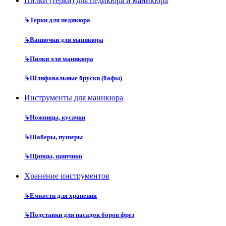
Пилки (терки) для педикюра и маникюра
↳
Терки для педикюра
↳
Ванночки для маникюра
↳
Пилки для маникюра
↳
Шлифовальные бруски (бафы)
Инструменты для маникюра
↳
Ножницы, кусачки
↳
Шаберы, пушеры
↳
Щипцы, щипчики
Хранение инструментов
↳
Емкости для хранения
↳
Подставки для насадок боров фрез