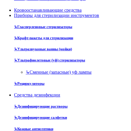
Кровоостанавливающие средства
Приборы для стерилизации инструментов
↳
Гласперленовые стерилизаторы
↳
Крафт-пакеты для стерилизации
↳
Ультразвуковые ванны (мойки)
↳
Ультрафиолетовые (уф) стерилизаторы
↳
Сменные (запасные) уф лампы
↳
Рециркуляторы
Средства дезинфекции
↳
Дезинфицирующие растворы
↳
Дезинфицирующие салфетки
↳
Кожные антисептики