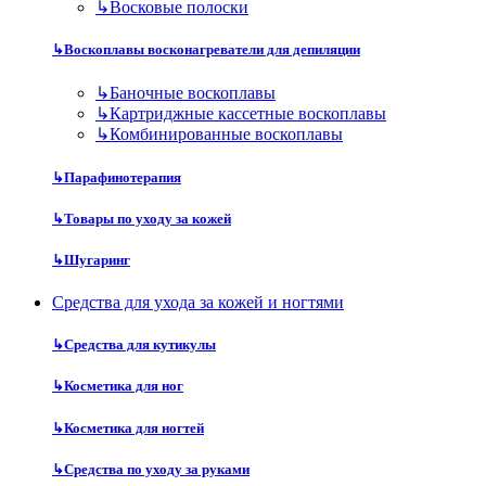
↳
Восковые полоски
↳
Воскоплавы восконагреватели для депиляции
↳
Баночные воскоплавы
↳
Картриджные кассетные воскоплавы
↳
Комбинированные воскоплавы
↳
Парафинотерапия
↳
Товары по уходу за кожей
↳
Шугаринг
Средства для ухода за кожей и ногтями
↳
Средства для кутикулы
↳
Косметика для ног
↳
Косметика для ногтей
↳
Средства по уходу за руками