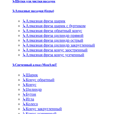
↳
Щетки для чистки насадок
↳
Алмазные насадки (боры)
↳
Алмазная фреза шарик
↳
Алмазная фреза шарик с буртиком
↳
Алмазная фреза обратный конус
↳
Алмазная фреза цилиндр прямой
↳
Алмазная фреза цилиндр острый
↳
Алмазная фреза цилиндр закругленный
↳
Алмазная фреза конус заостренный
↳
Алмазная фреза конус усеченный
↳
Спеченный алмаз МонАлиТ
↳
Шарик
↳
Конус обратный
↳
Конус
↳
Цилиндр
↳
Бутон
↳
Игла
↳
Колесо
↳
Конус закругленный
↳
Конус усеченный