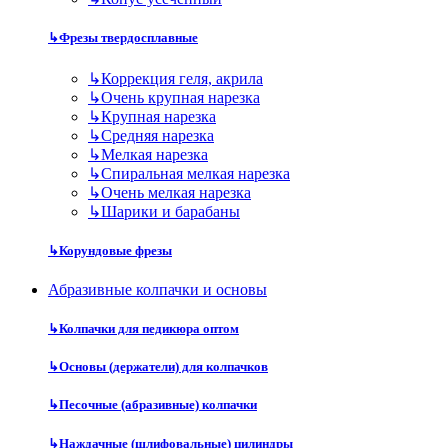
↳
Фрезы твердосплавные
↳
Коррекция геля, акрила
↳
Очень крупная нарезка
↳
Крупная нарезка
↳
Средняя нарезка
↳
Мелкая нарезка
↳
Спиральная мелкая нарезка
↳
Очень мелкая нарезка
↳
Шарики и барабаны
↳
Корундовые фрезы
Абразивные колпачки и основы
↳
Колпачки для педикюра оптом
↳
Основы (держатели) для колпачков
↳
Песочные (абразивные) колпачки
↳
Наждачные (шлифовальные) цилиндры