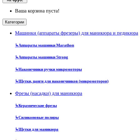
Ваша корзина пуста!
Категории
Машинки (аппараты фрезеры) для маникюра и педикюра
↳
Аппараты машинки Marathon
↳
Аппараты машинки Strong
↳
Наконечники ручки микромоторы
↳
Щетки, цанги для наконечников (микромоторов)
Фрезы (насадки) для маникюра
↳
Керамические фрезы
↳
Силиконовые полиры
↳
Щетки для маникюра