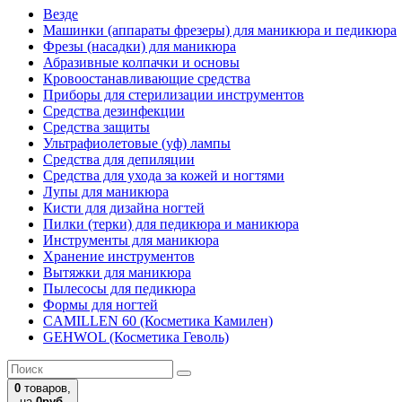
Везде
Машинки (аппараты фрезеры) для маникюра и педикюра
Фрезы (насадки) для маникюра
Абразивные колпачки и основы
Кровоостанавливающие средства
Приборы для стерилизации инструментов
Средства дезинфекции
Средства защиты
Ультрафиолетовые (уф) лампы
Средства для депиляции
Средства для ухода за кожей и ногтями
Лупы для маникюра
Кисти для дизайна ногтей
Пилки (терки) для педикюра и маникюра
Инструменты для маникюра
Хранение инструментов
Вытяжки для маникюра
Пылесосы для педикюра
Формы для ногтей
CAMILLEN 60 (Косметика Камилен)
GEHWOL (Косметика Геволь)
0
товаров,
на
0руб.