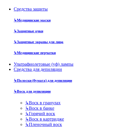
Средства защиты
↳
Медицинские маски
↳
Защитные очки
↳
Защитные экраны для лица
↳
Медицинские перчатки
Ультрафиолетовые (уф) лампы
Средства для депиляции
↳
Полоски (бумага) для депиляции
↳
Воск для депиляции
↳
Воск в гранулах
↳
Воск в банке
↳
Горячий воск
↳
Воск в картридже
↳
Пленочный воск