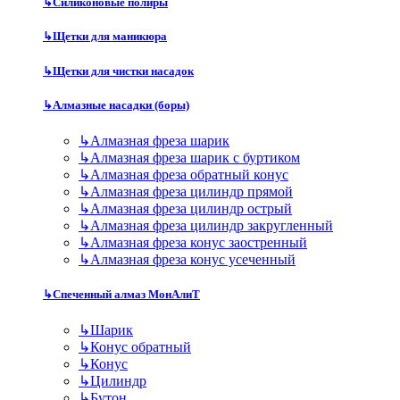
↳
Силиконовые полиры
↳
Щетки для маникюра
↳
Щетки для чистки насадок
↳
Алмазные насадки (боры)
↳
Алмазная фреза шарик
↳
Алмазная фреза шарик с буртиком
↳
Алмазная фреза обратный конус
↳
Алмазная фреза цилиндр прямой
↳
Алмазная фреза цилиндр острый
↳
Алмазная фреза цилиндр закругленный
↳
Алмазная фреза конус заостренный
↳
Алмазная фреза конус усеченный
↳
Спеченный алмаз МонАлиТ
↳
Шарик
↳
Конус обратный
↳
Конус
↳
Цилиндр
↳
Бутон