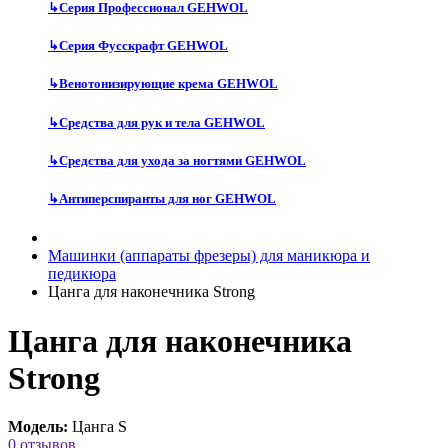
↳
Серия Профессионал GEHWOL
↳
Серия Фусскрафт GEHWOL
↳
Венотонизирующие крема GEHWOL
↳
Средства для рук и тела GEHWOL
↳
Средства для ухода за ногтями GEHWOL
↳
Антиперспиранты для ног GEHWOL
Машинки (аппараты фрезеры) для маникюра и
педикюра
Цанга для наконечника Strong
Цанга для наконечника
Strong
Модель:
Цанга S
0 отзывов