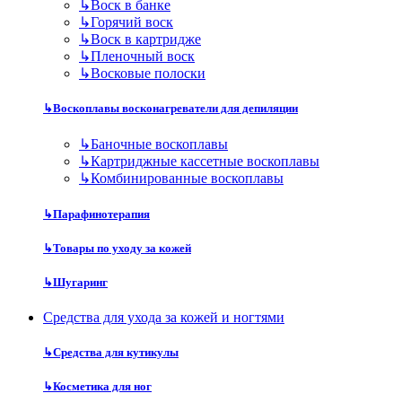
↳
Воск в банке
↳
Горячий воск
↳
Воск в картридже
↳
Пленочный воск
↳
Восковые полоски
↳
Воскоплавы восконагреватели для депиляции
↳
Баночные воскоплавы
↳
Картриджные кассетные воскоплавы
↳
Комбинированные воскоплавы
↳
Парафинотерапия
↳
Товары по уходу за кожей
↳
Шугаринг
Средства для ухода за кожей и ногтями
↳
Средства для кутикулы
↳
Косметика для ног