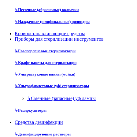
↳
Песочные (абразивные) колпачки
↳
Наждачные (шлифовальные) цилиндры
Кровоостанавливающие средства
Приборы для стерилизации инструментов
↳
Гласперленовые стерилизаторы
↳
Крафт-пакеты для стерилизации
↳
Ультразвуковые ванны (мойки)
↳
Ультрафиолетовые (уф) стерилизаторы
↳
Сменные (запасные) уф лампы
↳
Рециркуляторы
Средства дезинфекции
↳
Дезинфицирующие растворы