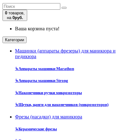
0
товаров,
на
0руб.
Ваша корзина пуста!
Категории
Машинки (аппараты фрезеры) для маникюра и
педикюра
↳
Аппараты машинки Marathon
↳
Аппараты машинки Strong
↳
Наконечники ручки микромоторы
↳
Щетки, цанги для наконечников (микромоторов)
Фрезы (насадки) для маникюра
↳
Керамические фрезы