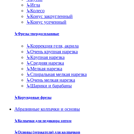
↳
Игла
↳
Колесо
↳
Конус закругленный
↳
Конус усеченный
↳
Фрезы твердосплавные
↳
Коррекция геля, акрила
↳
Очень крупная нарезка
↳
Крупная нарезка
↳
Средняя нарезка
↳
Мелкая нарезка
↳
Спиральная мелкая нарезка
↳
Очень мелкая нарезка
↳
Шарики и барабаны
↳
Корундовые фрезы
Абразивные колпачки и основы
↳
Колпачки для педикюра оптом
↳
Основы (держатели) для колпачков