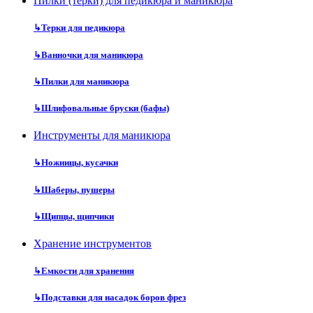
Пилки (терки) для педикюра и маникюра
↳
Терки для педикюра
↳
Ванночки для маникюра
↳
Пилки для маникюра
↳
Шлифовальные бруски (бафы)
Инструменты для маникюра
↳
Ножницы, кусачки
↳
Шаберы, пушеры
↳
Щипцы, щипчики
Хранение инструментов
↳
Емкости для хранения
↳
Подставки для насадок боров фрез