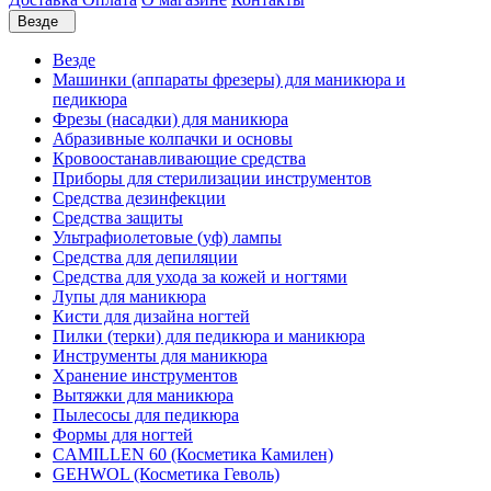
Везде
Везде
Машинки (аппараты фрезеры) для маникюра и
педикюра
Фрезы (насадки) для маникюра
Абразивные колпачки и основы
Кровоостанавливающие средства
Приборы для стерилизации инструментов
Средства дезинфекции
Средства защиты
Ультрафиолетовые (уф) лампы
Средства для депиляции
Средства для ухода за кожей и ногтями
Лупы для маникюра
Кисти для дизайна ногтей
Пилки (терки) для педикюра и маникюра
Инструменты для маникюра
Хранение инструментов
Вытяжки для маникюра
Пылесосы для педикюра
Формы для ногтей
CAMILLEN 60 (Косметика Камилен)
GEHWOL (Косметика Геволь)