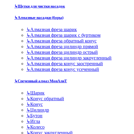
↳
Щетки для чистки насадок
↳
Алмазные насадки (боры)
↳
Алмазная фреза шарик
↳
Алмазная фреза шарик с буртиком
↳
Алмазная фреза обратный конус
↳
Алмазная фреза цилиндр прямой
↳
Алмазная фреза цилиндр острый
↳
Алмазная фреза цилиндр закругленный
↳
Алмазная фреза конус заостренный
↳
Алмазная фреза конус усеченный
↳
Спеченный алмаз МонАлиТ
↳
Шарик
↳
Конус обратный
↳
Конус
↳
Цилиндр
↳
Бутон
↳
Игла
↳
Колесо
↳
Конус закругленный