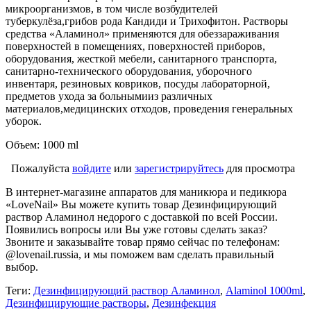
микроорганизмов, в том числе возбудителей
туберкулёза,грибов рода Кандиди и Трихофитон. Растворы
средства «Аламинол» применяются для обеззараживания
поверхностей в помещениях, поверхностей приборов,
оборудования, жесткой мебели, санитарного транспорта,
санитарно-технического оборудования, уборочного
инвентаря, резиновых ковриков, посуды лабораторной,
предметов ухода за больнымииз различных
материалов,медицинских отходов, проведения генеральных
уборок.
Объем: 1000 ml
Пожалуйста
войдите
или
зарегистрируйтесь
для просмотра
В интернет-магазине аппаратов для маникюра и педикюра
«LoveNail» Вы можете купить товар Дезинфицирующий
раствор Аламинол недорого с доставкой по всей России.
Появились вопросы или Вы уже готовы сделать заказ?
Звоните и заказывайте товар прямо сейчас по телефонам:
@lovenail.russia, и мы поможем вам сделать правильный
выбор.
Теги:
Дезинфицирующий раствор Аламинол
,
Alaminol 1000ml
,
Дезинфицирующие растворы
,
Дезинфекция