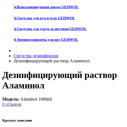
↳
Венотонизирующие крема GEHWOL
↳
Средства для рук и тела GEHWOL
↳
Средства для ухода за ногтями GEHWOL
↳
Антиперспиранты для ног GEHWOL
Средства дезинфекции
Дезинфицирующий раствор Аламинол
Дезинфицирующий раствор
Аламинол
Модель:
Alaminol 1000ml
0 отзывов
Краткое описание