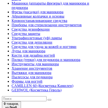
Машинки (аппараты фрезеры) для маникюра и
педикюра
Фрезы (насадки) для маникюра
Абразивные колпачки и основы
Кровоостанавливающие средства
Приборы для стерилизации инструментов
Средства дезинфекции
Средства защиты
Ультрафиолетовые (уф) лампы
Средства для депиляции
Средства для ухода за кожей и ногтями
Лупы для маникюра
Кисти для дизайна ногтей
Пилки (терки) для педикюра и маникюра
Инструменты для маникюра
Хранение инструментов
Вытяжки для маникюра
Пылесосы для педикюра
Формы для ногтей
CAMILLEN 60 (Косметика Камилен)
GEHWOL (Косметика Геволь)
0
товаров,
на
0руб.