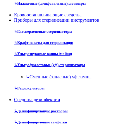
↳
Наждачные (шлифовальные) цилиндры
Кровоостанавливающие средства
Приборы для стерилизации инструментов
↳
Гласперленовые стерилизаторы
↳
Крафт-пакеты для стерилизации
↳
Ультразвуковые ванны (мойки)
↳
Ультрафиолетовые (уф) стерилизаторы
↳
Сменные (запасные) уф лампы
↳
Рециркуляторы
Средства дезинфекции
↳
Дезинфицирующие растворы
↳
Дезинфицирующие салфетки