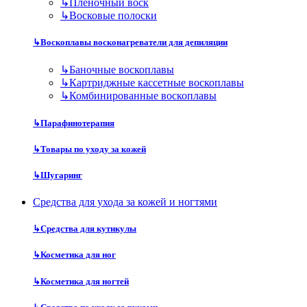
↳
Пленочный воск
↳
Восковые полоски
↳
Воскоплавы восконагреватели для депиляции
↳
Баночные воскоплавы
↳
Картриджные кассетные воскоплавы
↳
Комбинированные воскоплавы
↳
Парафинотерапия
↳
Товары по уходу за кожей
↳
Шугаринг
Средства для ухода за кожей и ногтями
↳
Средства для кутикулы
↳
Косметика для ног
↳
Косметика для ногтей