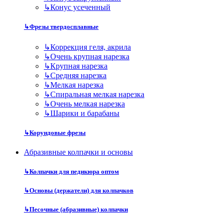
↳
Конус усеченный
↳
Фрезы твердосплавные
↳
Коррекция геля, акрила
↳
Очень крупная нарезка
↳
Крупная нарезка
↳
Средняя нарезка
↳
Мелкая нарезка
↳
Спиральная мелкая нарезка
↳
Очень мелкая нарезка
↳
Шарики и барабаны
↳
Корундовые фрезы
Абразивные колпачки и основы
↳
Колпачки для педикюра оптом
↳
Основы (держатели) для колпачков
↳
Песочные (абразивные) колпачки