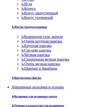
↳
Игла
↳
Колесо
↳
Конус закругленный
↳
Конус усеченный
↳
Фрезы твердосплавные
↳
Коррекция геля, акрила
↳
Очень крупная нарезка
↳
Крупная нарезка
↳
Средняя нарезка
↳
Мелкая нарезка
↳
Спиральная мелкая нарезка
↳
Очень мелкая нарезка
↳
Шарики и барабаны
↳
Корундовые фрезы
Абразивные колпачки и основы
↳
Колпачки для педикюра оптом
↳
Основы (держатели) для колпачков