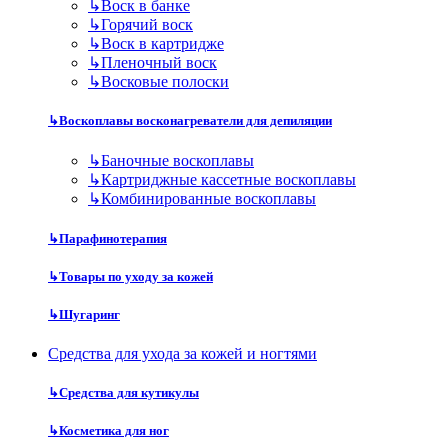
↳
Воск в банке
↳
Горячий воск
↳
Воск в картридже
↳
Пленочный воск
↳
Восковые полоски
↳
Воскоплавы восконагреватели для депиляции
↳
Баночные воскоплавы
↳
Картриджные кассетные воскоплавы
↳
Комбинированные воскоплавы
↳
Парафинотерапия
↳
Товары по уходу за кожей
↳
Шугаринг
Средства для ухода за кожей и ногтями
↳
Средства для кутикулы
↳
Косметика для ног