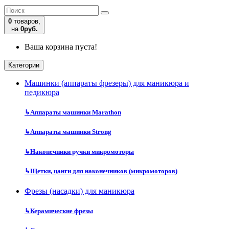
0
товаров,
на
0руб.
Ваша корзина пуста!
Категории
Машинки (аппараты фрезеры) для маникюра и
педикюра
↳
Аппараты машинки Marathon
↳
Аппараты машинки Strong
↳
Наконечники ручки микромоторы
↳
Щетки, цанги для наконечников (микромоторов)
Фрезы (насадки) для маникюра
↳
Керамические фрезы