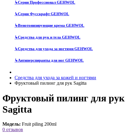
↳
Серия Профессионал GEHWOL
↳
Серия Фусскрафт GEHWOL
↳
Венотонизирующие крема GEHWOL
↳
Средства для рук и тела GEHWOL
↳
Средства для ухода за ногтями GEHWOL
↳
Антиперспиранты для ног GEHWOL
Средства для ухода за кожей и ногтями
Фруктовый пилинг для рук Sagitta
Фруктовый пилинг для рук
Sagitta
Модель:
Fruit piling 200ml
0 отзывов