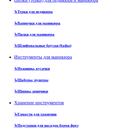
Пилки (терки) для педикюра и маникюра
↳
Терки для педикюра
↳
Ванночки для маникюра
↳
Пилки для маникюра
↳
Шлифовальные бруски (бафы)
Инструменты для маникюра
↳
Ножницы, кусачки
↳
Шаберы, пушеры
↳
Щипцы, щипчики
Хранение инструментов
↳
Емкости для хранения
↳
Подставки для насадок боров фрез