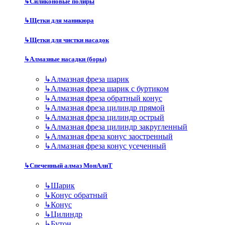
↳
Силиконовые полиры
↳
Щетки для маникюра
↳
Щетки для чистки насадок
↳
Алмазные насадки (боры)
↳
Алмазная фреза шарик
↳
Алмазная фреза шарик с буртиком
↳
Алмазная фреза обратный конус
↳
Алмазная фреза цилиндр прямой
↳
Алмазная фреза цилиндр острый
↳
Алмазная фреза цилиндр закругленный
↳
Алмазная фреза конус заостренный
↳
Алмазная фреза конус усеченный
↳
Спеченный алмаз МонАлиТ
↳
Шарик
↳
Конус обратный
↳
Конус
↳
Цилиндр
↳
Бутон