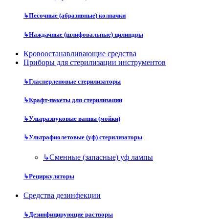
↳
Песочные (абразивные) колпачки
↳
Наждачные (шлифовальные) цилиндры
Кровоостанавливающие средства
Приборы для стерилизации инструментов
↳
Гласперленовые стерилизаторы
↳
Крафт-пакеты для стерилизации
↳
Ультразвуковые ванны (мойки)
↳
Ультрафиолетовые (уф) стерилизаторы
↳
Сменные (запасные) уф лампы
↳
Рециркуляторы
Средства дезинфекции
↳
Дезинфицирующие растворы