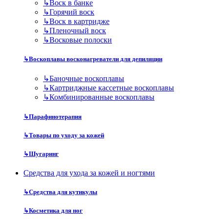
↳
Воск в банке
↳
Горячий воск
↳
Воск в картридже
↳
Пленочный воск
↳
Восковые полоски
↳
Воскоплавы восконагреватели для депиляции
↳
Баночные воскоплавы
↳
Картриджные кассетные воскоплавы
↳
Комбинированные воскоплавы
↳
Парафинотерапия
↳
Товары по уходу за кожей
↳
Шугаринг
Средства для ухода за кожей и ногтями
↳
Средства для кутикулы
↳
Косметика для ног