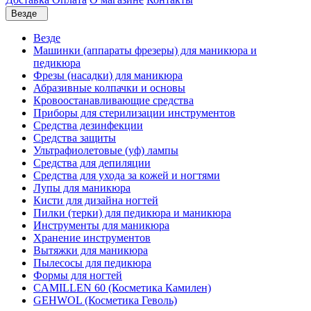
Везде
Везде
Машинки (аппараты фрезеры) для маникюра и
педикюра
Фрезы (насадки) для маникюра
Абразивные колпачки и основы
Кровоостанавливающие средства
Приборы для стерилизации инструментов
Средства дезинфекции
Средства защиты
Ультрафиолетовые (уф) лампы
Средства для депиляции
Средства для ухода за кожей и ногтями
Лупы для маникюра
Кисти для дизайна ногтей
Пилки (терки) для педикюра и маникюра
Инструменты для маникюра
Хранение инструментов
Вытяжки для маникюра
Пылесосы для педикюра
Формы для ногтей
CAMILLEN 60 (Косметика Камилен)
GEHWOL (Косметика Геволь)