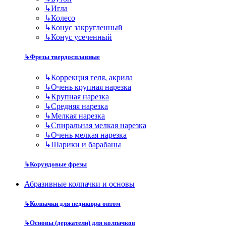
↳
Игла
↳
Колесо
↳
Конус закругленный
↳
Конус усеченный
↳
Фрезы твердосплавные
↳
Коррекция геля, акрила
↳
Очень крупная нарезка
↳
Крупная нарезка
↳
Средняя нарезка
↳
Мелкая нарезка
↳
Спиральная мелкая нарезка
↳
Очень мелкая нарезка
↳
Шарики и барабаны
↳
Корундовые фрезы
Абразивные колпачки и основы
↳
Колпачки для педикюра оптом
↳
Основы (держатели) для колпачков