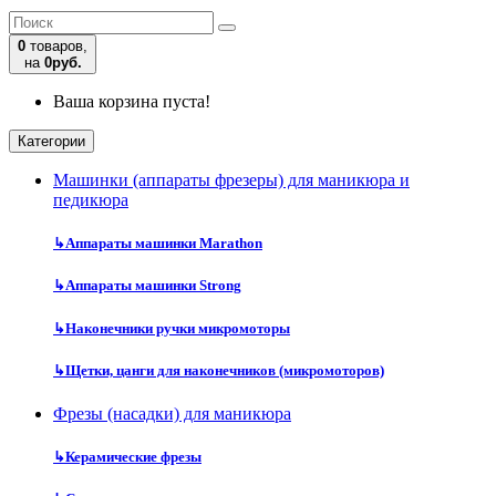
0
товаров,
на
0руб.
Ваша корзина пуста!
Категории
Машинки (аппараты фрезеры) для маникюра и
педикюра
↳
Аппараты машинки Marathon
↳
Аппараты машинки Strong
↳
Наконечники ручки микромоторы
↳
Щетки, цанги для наконечников (микромоторов)
Фрезы (насадки) для маникюра
↳
Керамические фрезы