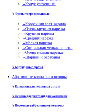
↳
Конус усеченный
↳
Фрезы твердосплавные
↳
Коррекция геля, акрила
↳
Очень крупная нарезка
↳
Крупная нарезка
↳
Средняя нарезка
↳
Мелкая нарезка
↳
Спиральная мелкая нарезка
↳
Очень мелкая нарезка
↳
Шарики и барабаны
↳
Корундовые фрезы
Абразивные колпачки и основы
↳
Колпачки для педикюра оптом
↳
Основы (держатели) для колпачков
↳
Песочные (абразивные) колпачки