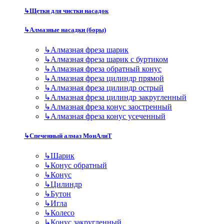
↳
Щетки для чистки насадок
↳
Алмазные насадки (боры)
↳
Алмазная фреза шарик
↳
Алмазная фреза шарик с буртиком
↳
Алмазная фреза обратный конус
↳
Алмазная фреза цилиндр прямой
↳
Алмазная фреза цилиндр острый
↳
Алмазная фреза цилиндр закругленный
↳
Алмазная фреза конус заостренный
↳
Алмазная фреза конус усеченный
↳
Спеченный алмаз МонАлиТ
↳
Шарик
↳
Конус обратный
↳
Конус
↳
Цилиндр
↳
Бутон
↳
Игла
↳
Колесо
↳
Конус закругленный