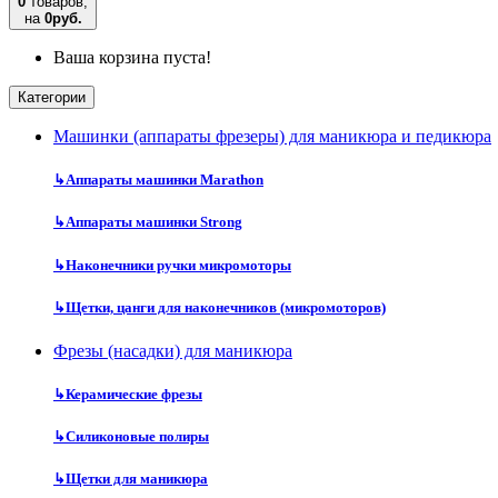
0
товаров,
на
0руб.
Ваша корзина пуста!
Категории
Машинки (аппараты фрезеры) для маникюра и педикюра
↳
Аппараты машинки Marathon
↳
Аппараты машинки Strong
↳
Наконечники ручки микромоторы
↳
Щетки, цанги для наконечников (микромоторов)
Фрезы (насадки) для маникюра
↳
Керамические фрезы
↳
Силиконовые полиры
↳
Щетки для маникюра