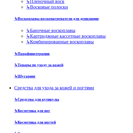
↳
Пленочный воск
↳
Восковые полоски
↳
Воскоплавы восконагреватели для депиляции
↳
Баночные воскоплавы
↳
Картриджные кассетные воскоплавы
↳
Комбинированные воскоплавы
↳
Парафинотерапия
↳
Товары по уходу за кожей
↳
Шугаринг
Средства для ухода за кожей и ногтями
↳
Средства для кутикулы
↳
Косметика для ног
↳
Косметика для ногтей