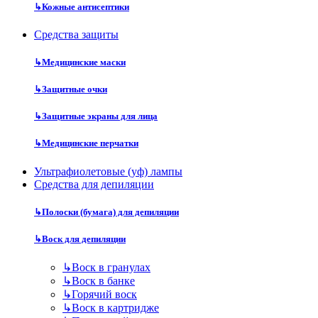
↳
Кожные антисептики
Средства защиты
↳
Медицинские маски
↳
Защитные очки
↳
Защитные экраны для лица
↳
Медицинские перчатки
Ультрафиолетовые (уф) лампы
Средства для депиляции
↳
Полоски (бумага) для депиляции
↳
Воск для депиляции
↳
Воск в гранулах
↳
Воск в банке
↳
Горячий воск
↳
Воск в картридже