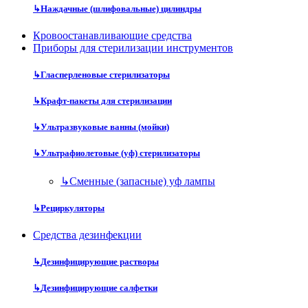
↳
Наждачные (шлифовальные) цилиндры
Кровоостанавливающие средства
Приборы для стерилизации инструментов
↳
Гласперленовые стерилизаторы
↳
Крафт-пакеты для стерилизации
↳
Ультразвуковые ванны (мойки)
↳
Ультрафиолетовые (уф) стерилизаторы
↳
Сменные (запасные) уф лампы
↳
Рециркуляторы
Средства дезинфекции
↳
Дезинфицирующие растворы
↳
Дезинфицирующие салфетки