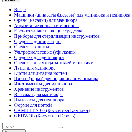
Везде
Машинки (аппараты фрезеры) для маникюра и педикюра
Фрезы (насадки) для маникюра
Абразивные колпачки и основы
Кровоостанавливающие средства
Приборы для стерилизации инструментов
Средства дезинфекции
Средства защиты
Ультрафиолетовые (уф) лампы
Средства для депиляции
Средства для ухода за кожей и ногтями
Лупы для маникюра
Кисти для дизайна ногтей
Пилки (терки) для педикюра и маникюра
Инструменты для маникюра
Хранение инструментов
Вытяжки для маникюра
Пылесосы для педикюра
Формы для ногтей
CAMILLEN 60 (Косметика Камилен)
GEHWOL (Косметика Геволь)