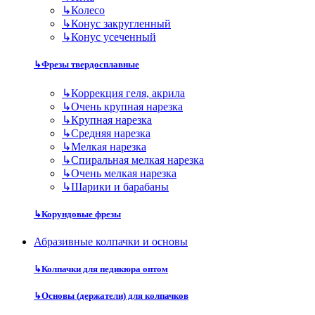
↳
Колесо
↳
Конус закругленный
↳
Конус усеченный
↳
Фрезы твердосплавные
↳
Коррекция геля, акрила
↳
Очень крупная нарезка
↳
Крупная нарезка
↳
Средняя нарезка
↳
Мелкая нарезка
↳
Спиральная мелкая нарезка
↳
Очень мелкая нарезка
↳
Шарики и барабаны
↳
Корундовые фрезы
Абразивные колпачки и основы
↳
Колпачки для педикюра оптом
↳
Основы (держатели) для колпачков