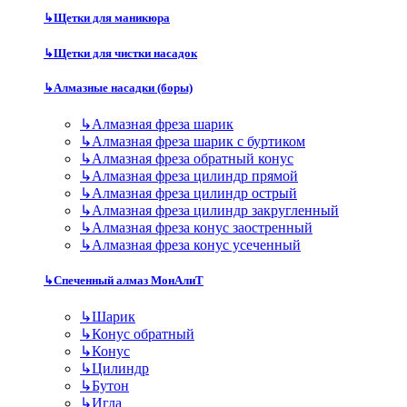
↳
Щетки для маникюра
↳
Щетки для чистки насадок
↳
Алмазные насадки (боры)
↳
Алмазная фреза шарик
↳
Алмазная фреза шарик с буртиком
↳
Алмазная фреза обратный конус
↳
Алмазная фреза цилиндр прямой
↳
Алмазная фреза цилиндр острый
↳
Алмазная фреза цилиндр закругленный
↳
Алмазная фреза конус заостренный
↳
Алмазная фреза конус усеченный
↳
Спеченный алмаз МонАлиТ
↳
Шарик
↳
Конус обратный
↳
Конус
↳
Цилиндр
↳
Бутон
↳
Игла