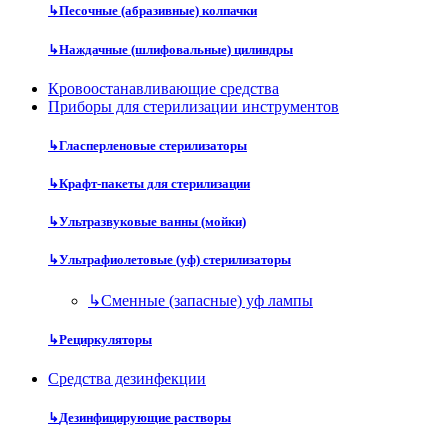
↳
Песочные (абразивные) колпачки
↳
Наждачные (шлифовальные) цилиндры
Кровоостанавливающие средства
Приборы для стерилизации инструментов
↳
Гласперленовые стерилизаторы
↳
Крафт-пакеты для стерилизации
↳
Ультразвуковые ванны (мойки)
↳
Ультрафиолетовые (уф) стерилизаторы
↳
Сменные (запасные) уф лампы
↳
Рециркуляторы
Средства дезинфекции
↳
Дезинфицирующие растворы