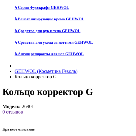
↳
Серия Фусскрафт GEHWOL
↳
Венотонизирующие крема GEHWOL
↳
Средства для рук и тела GEHWOL
↳
Средства для ухода за ногтями GEHWOL
↳
Антиперспиранты для ног GEHWOL
GEHWOL (Косметика Геволь)
Кольцо корректор G
Кольцо корректор G
Модель:
26901
0 отзывов
Краткое описание