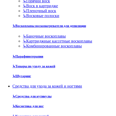
↳
Горячий воск
↳
Воск в картридже
↳
Пленочный воск
↳
Восковые полоски
↳
Воскоплавы восконагреватели для депиляции
↳
Баночные воскоплавы
↳
Картриджные кассетные воскоплавы
↳
Комбинированные воскоплавы
↳
Парафинотерапия
↳
Товары по уходу за кожей
↳
Шугаринг
Средства для ухода за кожей и ногтями
↳
Средства для кутикулы
↳
Косметика для ног