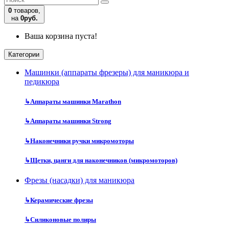
0
товаров,
на
0руб.
Ваша корзина пуста!
Категории
Машинки (аппараты фрезеры) для маникюра и
педикюра
↳
Аппараты машинки Marathon
↳
Аппараты машинки Strong
↳
Наконечники ручки микромоторы
↳
Щетки, цанги для наконечников (микромоторов)
Фрезы (насадки) для маникюра
↳
Керамические фрезы
↳
Силиконовые полиры