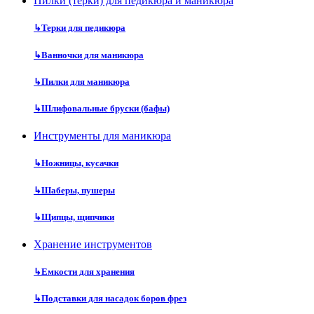
Пилки (терки) для педикюра и маникюра
↳
Терки для педикюра
↳
Ванночки для маникюра
↳
Пилки для маникюра
↳
Шлифовальные бруски (бафы)
Инструменты для маникюра
↳
Ножницы, кусачки
↳
Шаберы, пушеры
↳
Щипцы, щипчики
Хранение инструментов
↳
Емкости для хранения
↳
Подставки для насадок боров фрез