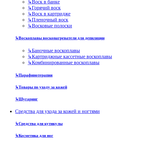
↳
Воск в банке
↳
Горячий воск
↳
Воск в картридже
↳
Пленочный воск
↳
Восковые полоски
↳
Воскоплавы восконагреватели для депиляции
↳
Баночные воскоплавы
↳
Картриджные кассетные воскоплавы
↳
Комбинированные воскоплавы
↳
Парафинотерапия
↳
Товары по уходу за кожей
↳
Шугаринг
Средства для ухода за кожей и ногтями
↳
Средства для кутикулы
↳
Косметика для ног