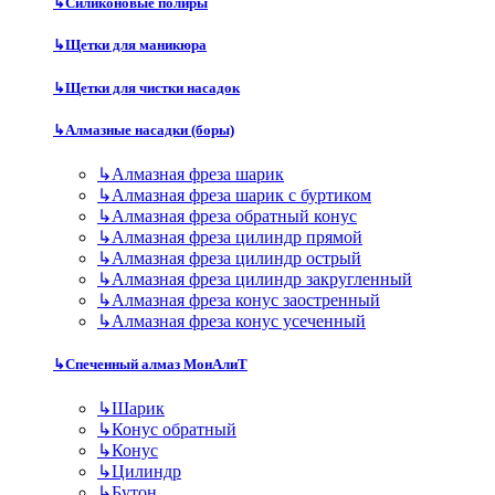
↳
Силиконовые полиры
↳
Щетки для маникюра
↳
Щетки для чистки насадок
↳
Алмазные насадки (боры)
↳
Алмазная фреза шарик
↳
Алмазная фреза шарик с буртиком
↳
Алмазная фреза обратный конус
↳
Алмазная фреза цилиндр прямой
↳
Алмазная фреза цилиндр острый
↳
Алмазная фреза цилиндр закругленный
↳
Алмазная фреза конус заостренный
↳
Алмазная фреза конус усеченный
↳
Спеченный алмаз МонАлиТ
↳
Шарик
↳
Конус обратный
↳
Конус
↳
Цилиндр
↳
Бутон