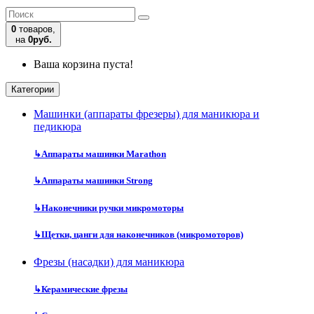
0
товаров,
на
0руб.
Ваша корзина пуста!
Категории
Машинки (аппараты фрезеры) для маникюра и
педикюра
↳
Аппараты машинки Marathon
↳
Аппараты машинки Strong
↳
Наконечники ручки микромоторы
↳
Щетки, цанги для наконечников (микромоторов)
Фрезы (насадки) для маникюра
↳
Керамические фрезы