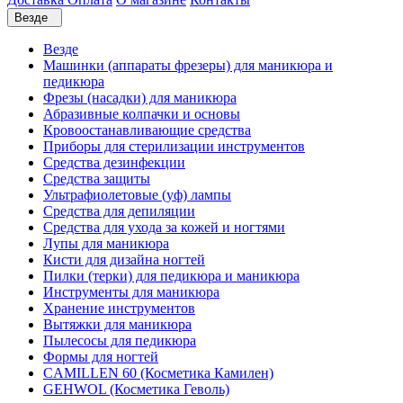
Везде
Везде
Машинки (аппараты фрезеры) для маникюра и
педикюра
Фрезы (насадки) для маникюра
Абразивные колпачки и основы
Кровоостанавливающие средства
Приборы для стерилизации инструментов
Средства дезинфекции
Средства защиты
Ультрафиолетовые (уф) лампы
Средства для депиляции
Средства для ухода за кожей и ногтями
Лупы для маникюра
Кисти для дизайна ногтей
Пилки (терки) для педикюра и маникюра
Инструменты для маникюра
Хранение инструментов
Вытяжки для маникюра
Пылесосы для педикюра
Формы для ногтей
CAMILLEN 60 (Косметика Камилен)
GEHWOL (Косметика Геволь)