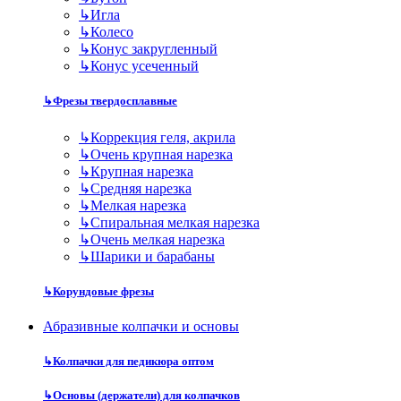
↳
Игла
↳
Колесо
↳
Конус закругленный
↳
Конус усеченный
↳
Фрезы твердосплавные
↳
Коррекция геля, акрила
↳
Очень крупная нарезка
↳
Крупная нарезка
↳
Средняя нарезка
↳
Мелкая нарезка
↳
Спиральная мелкая нарезка
↳
Очень мелкая нарезка
↳
Шарики и барабаны
↳
Корундовые фрезы
Абразивные колпачки и основы
↳
Колпачки для педикюра оптом
↳
Основы (держатели) для колпачков