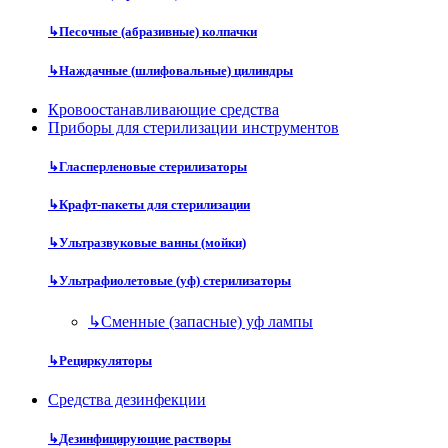
↳
Песочные (абразивные) колпачки
↳
Наждачные (шлифовальные) цилиндры
Кровоостанавливающие средства
Приборы для стерилизации инструментов
↳
Гласперленовые стерилизаторы
↳
Крафт-пакеты для стерилизации
↳
Ультразвуковые ванны (мойки)
↳
Ультрафиолетовые (уф) стерилизаторы
↳
Сменные (запасные) уф лампы
↳
Рециркуляторы
Средства дезинфекции
↳
Дезинфицирующие растворы