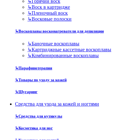
↳
Горячий воск
↳
Воск в картридже
↳
Пленочный воск
↳
Восковые полоски
↳
Воскоплавы восконагреватели для депиляции
↳
Баночные воскоплавы
↳
Картриджные кассетные воскоплавы
↳
Комбинированные воскоплавы
↳
Парафинотерапия
↳
Товары по уходу за кожей
↳
Шугаринг
Средства для ухода за кожей и ногтями
↳
Средства для кутикулы
↳
Косметика для ног