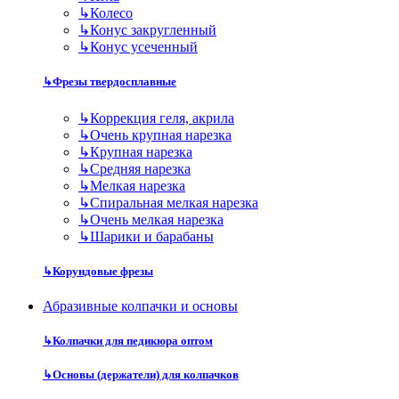
↳
Колесо
↳
Конус закругленный
↳
Конус усеченный
↳
Фрезы твердосплавные
↳
Коррекция геля, акрила
↳
Очень крупная нарезка
↳
Крупная нарезка
↳
Средняя нарезка
↳
Мелкая нарезка
↳
Спиральная мелкая нарезка
↳
Очень мелкая нарезка
↳
Шарики и барабаны
↳
Корундовые фрезы
Абразивные колпачки и основы
↳
Колпачки для педикюра оптом
↳
Основы (держатели) для колпачков