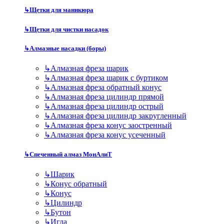
↳
Щетки для маникюра
↳
Щетки для чистки насадок
↳
Алмазные насадки (боры)
↳
Алмазная фреза шарик
↳
Алмазная фреза шарик с буртиком
↳
Алмазная фреза обратный конус
↳
Алмазная фреза цилиндр прямой
↳
Алмазная фреза цилиндр острый
↳
Алмазная фреза цилиндр закругленный
↳
Алмазная фреза конус заостренный
↳
Алмазная фреза конус усеченный
↳
Спеченный алмаз МонАлиТ
↳
Шарик
↳
Конус обратный
↳
Конус
↳
Цилиндр
↳
Бутон
↳
Игла