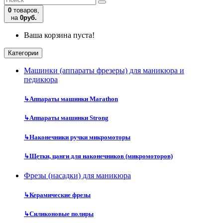
0
товаров,
на
0руб.
Ваша корзина пуста!
Категории
Машинки (аппараты фрезеры) для маникюра и
педикюра
↳
Аппараты машинки Marathon
↳
Аппараты машинки Strong
↳
Наконечники ручки микромоторы
↳
Щетки, цанги для наконечников (микромоторов)
Фрезы (насадки) для маникюра
↳
Керамические фрезы
↳
Силиконовые полиры