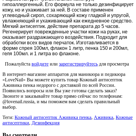
гипоаллергенный. Его формула не только дезинфицирует
кожу, но и ухаживает за ней. В составе применен
углеводный сироп, сохаряющий кожу гладкой и упругой,
увлажняющий и ухаживающий как ежедневное средство.
Мягкий антисептик. действие препарата до 5 часов.
Регенерирует поврежденные участки кожи на руках, не
оказывает раздражающего воздействия. Подходит для
обработки всех видов перчаток.
Изготавливается в
форме спрея 100мл, флакон 1 литр, пенка 150 и 200мл,
геля 100мл. и 1 литра во флаконе.
Пожалуйста
войдите
или
зарегистрируйтесь
для просмотра
В интернет-магазине аппаратов для маникюра и педикюра
«LoveNail» Вы можете купить товар Кожный антисептик
Аживика пенка недорого с доставкой по всей России.
Появились вопросы или Вы уже готовы сделать заказ?
Звоните и заказывайте товар прямо сейчас по телефонам:
@lovenail.russia, и мы поможем вам сделать правильный
выбор.
Теги:
Кожный антисептик Аживика пенка
,
Аживика
,
Кожные
антисептики
,
Дезинфекция
Вы смотрели