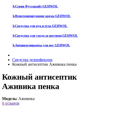
↳
Серия Фусскрафт GEHWOL
↳
Венотонизирующие крема GEHWOL
↳
Средства для рук и тела GEHWOL
↳
Средства для ухода за ногтями GEHWOL
↳
Антиперспиранты для ног GEHWOL
Средства дезинфекции
Кожный антисептик Аживика пенка
Кожный антисептик
Аживика пенка
Модель:
Аживика
0 отзывов