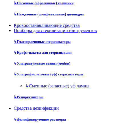
↳
Песочные (абразивные) колпачки
↳
Наждачные (шлифовальные) цилиндры
Кровоостанавливающие средства
Приборы для стерилизации инструментов
↳
Гласперленовые стерилизаторы
↳
Крафт-пакеты для стерилизации
↳
Ультразвуковые ванны (мойки)
↳
Ультрафиолетовые (уф) стерилизаторы
↳
Сменные (запасные) уф лампы
↳
Рециркуляторы
Средства дезинфекции
↳
Дезинфицирующие растворы