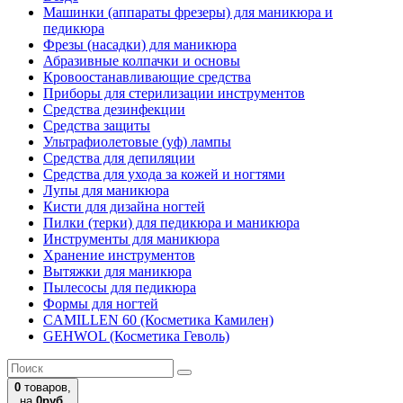
Машинки (аппараты фрезеры) для маникюра и
педикюра
Фрезы (насадки) для маникюра
Абразивные колпачки и основы
Кровоостанавливающие средства
Приборы для стерилизации инструментов
Средства дезинфекции
Средства защиты
Ультрафиолетовые (уф) лампы
Средства для депиляции
Средства для ухода за кожей и ногтями
Лупы для маникюра
Кисти для дизайна ногтей
Пилки (терки) для педикюра и маникюра
Инструменты для маникюра
Хранение инструментов
Вытяжки для маникюра
Пылесосы для педикюра
Формы для ногтей
CAMILLEN 60 (Косметика Камилен)
GEHWOL (Косметика Геволь)
0
товаров,
на
0руб.