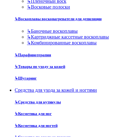
↳
Пленочный воск
↳
Восковые полоски
↳
Воскоплавы восконагреватели для депиляции
↳
Баночные воскоплавы
↳
Картриджные кассетные воскоплавы
↳
Комбинированные воскоплавы
↳
Парафинотерапия
↳
Товары по уходу за кожей
↳
Шугаринг
Средства для ухода за кожей и ногтями
↳
Средства для кутикулы
↳
Косметика для ног
↳
Косметика для ногтей