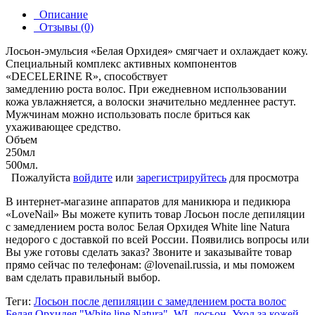
Описание
Отзывы (0)
Лосьон-эмульсия «Белая Орхидея» смягчает и охлаждает кожу.
Специальный комплекс активных компонентов
«DECELERINE R», способствует
замедлению роста волос. При ежедневном использовании
кожа увлажняется, а волоски значительно медленнее растут.
Мужчинам можно использовать после бриться как
ухаживающее средство.
Объем
250мл
500мл.
Пожалуйста
войдите
или
зарегистрируйтесь
для просмотра
В интернет-магазине аппаратов для маникюра и педикюра
«LoveNail» Вы можете купить товар Лосьон после депиляции
с замедлением роста волос Белая Орхидея White line Natura
недорого с доставкой по всей России. Появились вопросы или
Вы уже готовы сделать заказ? Звоните и заказывайте товар
прямо сейчас по телефонам: @lovenail.russia, и мы поможем
вам сделать правильный выбор.
Теги:
Лосьон после депиляции с замедлением роста волос
Белая Орхидея "White line Natura"
,
WL лосьон
,
Уход за кожей
,