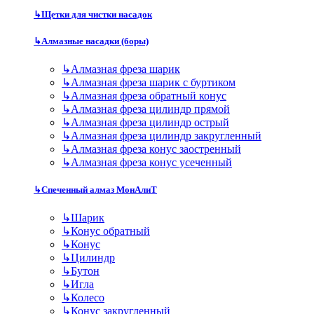
↳
Щетки для чистки насадок
↳
Алмазные насадки (боры)
↳
Алмазная фреза шарик
↳
Алмазная фреза шарик с буртиком
↳
Алмазная фреза обратный конус
↳
Алмазная фреза цилиндр прямой
↳
Алмазная фреза цилиндр острый
↳
Алмазная фреза цилиндр закругленный
↳
Алмазная фреза конус заостренный
↳
Алмазная фреза конус усеченный
↳
Спеченный алмаз МонАлиТ
↳
Шарик
↳
Конус обратный
↳
Конус
↳
Цилиндр
↳
Бутон
↳
Игла
↳
Колесо
↳
Конус закругленный