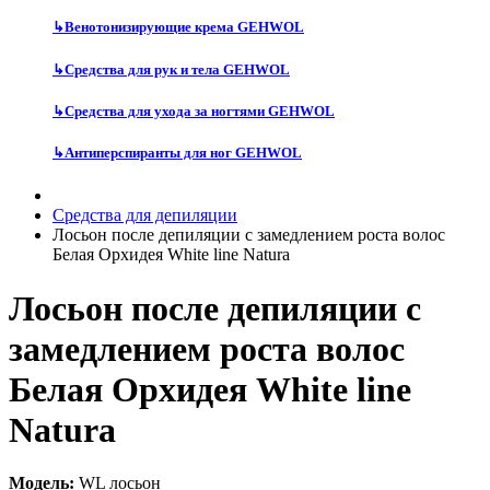
↳
Венотонизирующие крема GEHWOL
↳
Средства для рук и тела GEHWOL
↳
Средства для ухода за ногтями GEHWOL
↳
Антиперспиранты для ног GEHWOL
Средства для депиляции
Лосьон после депиляции с замедлением роста волос
Белая Орхидея White line Natura
Лосьон после депиляции с
замедлением роста волос
Белая Орхидея White line
Natura
Модель:
WL лосьон