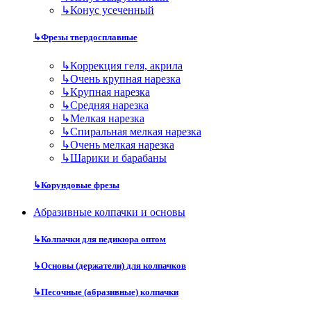
↳
Конус усеченный
↳
Фрезы твердосплавные
↳
Коррекция геля, акрила
↳
Очень крупная нарезка
↳
Крупная нарезка
↳
Средняя нарезка
↳
Мелкая нарезка
↳
Спиральная мелкая нарезка
↳
Очень мелкая нарезка
↳
Шарики и барабаны
↳
Корундовые фрезы
Абразивные колпачки и основы
↳
Колпачки для педикюра оптом
↳
Основы (держатели) для колпачков
↳
Песочные (абразивные) колпачки