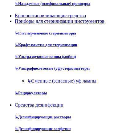
↳
Наждачные (шлифовальные) цилиндры
Кровоостанавливающие средства
Приборы для стерилизации инструментов
↳
Гласперленовые стерилизаторы
↳
Крафт-пакеты для стерилизации
↳
Ультразвуковые ванны (мойки)
↳
Ультрафиолетовые (уф) стерилизаторы
↳
Сменные (запасные) уф лампы
↳
Рециркуляторы
Средства дезинфекции
↳
Дезинфицирующие растворы
↳
Дезинфицирующие салфетки