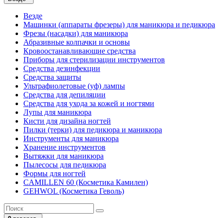
Везде
Машинки (аппараты фрезеры) для маникюра и педикюра
Фрезы (насадки) для маникюра
Абразивные колпачки и основы
Кровоостанавливающие средства
Приборы для стерилизации инструментов
Средства дезинфекции
Средства защиты
Ультрафиолетовые (уф) лампы
Средства для депиляции
Средства для ухода за кожей и ногтями
Лупы для маникюра
Кисти для дизайна ногтей
Пилки (терки) для педикюра и маникюра
Инструменты для маникюра
Хранение инструментов
Вытяжки для маникюра
Пылесосы для педикюра
Формы для ногтей
CAMILLEN 60 (Косметика Камилен)
GEHWOL (Косметика Геволь)