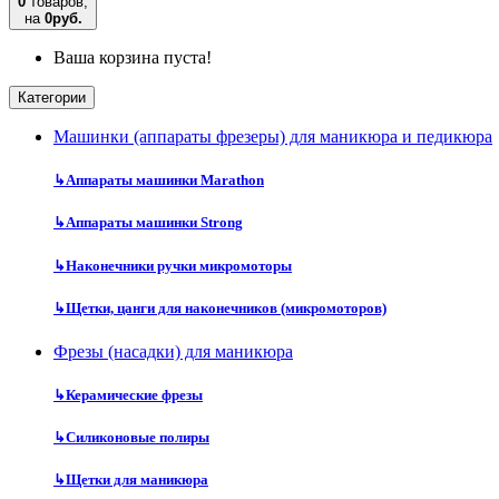
0
товаров,
на
0руб.
Ваша корзина пуста!
Категории
Машинки (аппараты фрезеры) для маникюра и педикюра
↳
Аппараты машинки Marathon
↳
Аппараты машинки Strong
↳
Наконечники ручки микромоторы
↳
Щетки, цанги для наконечников (микромоторов)
Фрезы (насадки) для маникюра
↳
Керамические фрезы
↳
Силиконовые полиры
↳
Щетки для маникюра