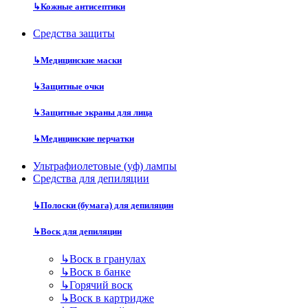
↳
Кожные антисептики
Средства защиты
↳
Медицинские маски
↳
Защитные очки
↳
Защитные экраны для лица
↳
Медицинские перчатки
Ультрафиолетовые (уф) лампы
Средства для депиляции
↳
Полоски (бумага) для депиляции
↳
Воск для депиляции
↳
Воск в гранулах
↳
Воск в банке
↳
Горячий воск
↳
Воск в картридже