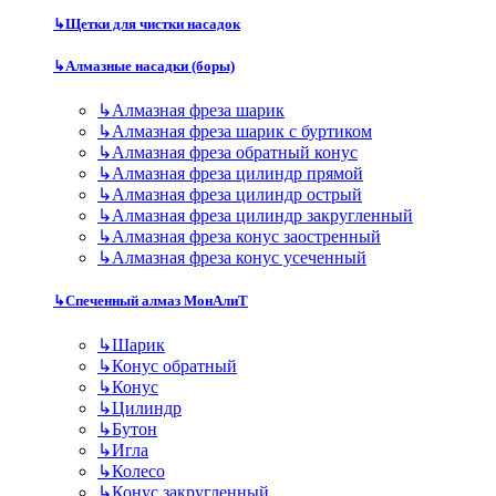
↳
Щетки для чистки насадок
↳
Алмазные насадки (боры)
↳
Алмазная фреза шарик
↳
Алмазная фреза шарик с буртиком
↳
Алмазная фреза обратный конус
↳
Алмазная фреза цилиндр прямой
↳
Алмазная фреза цилиндр острый
↳
Алмазная фреза цилиндр закругленный
↳
Алмазная фреза конус заостренный
↳
Алмазная фреза конус усеченный
↳
Спеченный алмаз МонАлиТ
↳
Шарик
↳
Конус обратный
↳
Конус
↳
Цилиндр
↳
Бутон
↳
Игла
↳
Колесо
↳
Конус закругленный