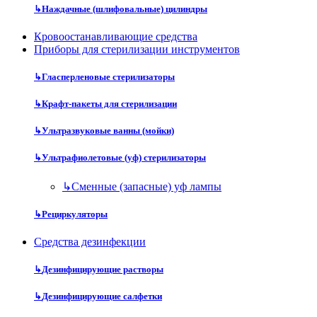
↳
Наждачные (шлифовальные) цилиндры
Кровоостанавливающие средства
Приборы для стерилизации инструментов
↳
Гласперленовые стерилизаторы
↳
Крафт-пакеты для стерилизации
↳
Ультразвуковые ванны (мойки)
↳
Ультрафиолетовые (уф) стерилизаторы
↳
Сменные (запасные) уф лампы
↳
Рециркуляторы
Средства дезинфекции
↳
Дезинфицирующие растворы
↳
Дезинфицирующие салфетки