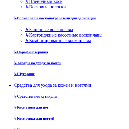
↳
Пленочный воск
↳
Восковые полоски
↳
Воскоплавы восконагреватели для депиляции
↳
Баночные воскоплавы
↳
Картриджные кассетные воскоплавы
↳
Комбинированные воскоплавы
↳
Парафинотерапия
↳
Товары по уходу за кожей
↳
Шугаринг
Средства для ухода за кожей и ногтями
↳
Средства для кутикулы
↳
Косметика для ног
↳
Косметика для ногтей