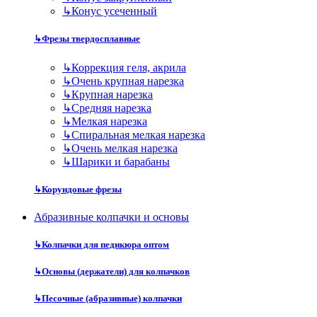
↳
Конус усеченный
↳
Фрезы твердосплавные
↳
Коррекция геля, акрила
↳
Очень крупная нарезка
↳
Крупная нарезка
↳
Средняя нарезка
↳
Мелкая нарезка
↳
Спиральная мелкая нарезка
↳
Очень мелкая нарезка
↳
Шарики и барабаны
↳
Корундовые фрезы
Абразивные колпачки и основы
↳
Колпачки для педикюра оптом
↳
Основы (держатели) для колпачков
↳
Песочные (абразивные) колпачки