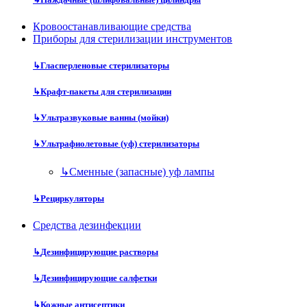
Кровоостанавливающие средства
Приборы для стерилизации инструментов
↳
Гласперленовые стерилизаторы
↳
Крафт-пакеты для стерилизации
↳
Ультразвуковые ванны (мойки)
↳
Ультрафиолетовые (уф) стерилизаторы
↳
Сменные (запасные) уф лампы
↳
Рециркуляторы
Средства дезинфекции
↳
Дезинфицирующие растворы
↳
Дезинфицирующие салфетки
↳
Кожные антисептики