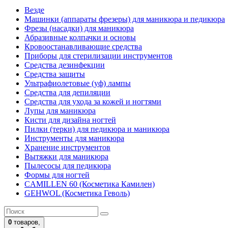
Везде
Машинки (аппараты фрезеры) для маникюра и педикюра
Фрезы (насадки) для маникюра
Абразивные колпачки и основы
Кровоостанавливающие средства
Приборы для стерилизации инструментов
Средства дезинфекции
Средства защиты
Ультрафиолетовые (уф) лампы
Средства для депиляции
Средства для ухода за кожей и ногтями
Лупы для маникюра
Кисти для дизайна ногтей
Пилки (терки) для педикюра и маникюра
Инструменты для маникюра
Хранение инструментов
Вытяжки для маникюра
Пылесосы для педикюра
Формы для ногтей
CAMILLEN 60 (Косметика Камилен)
GEHWOL (Косметика Геволь)
0
товаров,