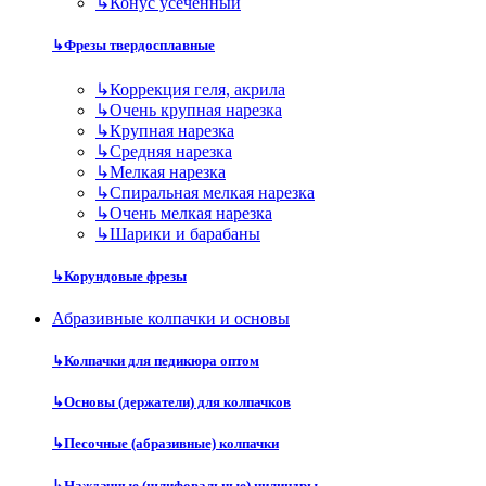
↳
Конус усеченный
↳
Фрезы твердосплавные
↳
Коррекция геля, акрила
↳
Очень крупная нарезка
↳
Крупная нарезка
↳
Средняя нарезка
↳
Мелкая нарезка
↳
Спиральная мелкая нарезка
↳
Очень мелкая нарезка
↳
Шарики и барабаны
↳
Корундовые фрезы
Абразивные колпачки и основы
↳
Колпачки для педикюра оптом
↳
Основы (держатели) для колпачков
↳
Песочные (абразивные) колпачки
↳
Наждачные (шлифовальные) цилиндры