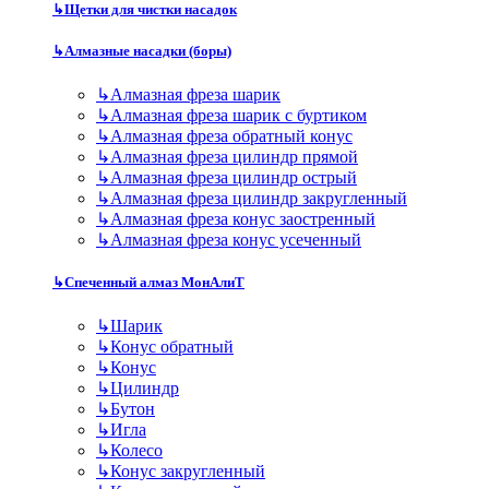
↳
Щетки для чистки насадок
↳
Алмазные насадки (боры)
↳
Алмазная фреза шарик
↳
Алмазная фреза шарик с буртиком
↳
Алмазная фреза обратный конус
↳
Алмазная фреза цилиндр прямой
↳
Алмазная фреза цилиндр острый
↳
Алмазная фреза цилиндр закругленный
↳
Алмазная фреза конус заостренный
↳
Алмазная фреза конус усеченный
↳
Спеченный алмаз МонАлиТ
↳
Шарик
↳
Конус обратный
↳
Конус
↳
Цилиндр
↳
Бутон
↳
Игла
↳
Колесо
↳
Конус закругленный