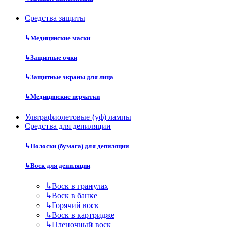
Средства защиты
↳
Медицинские маски
↳
Защитные очки
↳
Защитные экраны для лица
↳
Медицинские перчатки
Ультрафиолетовые (уф) лампы
Средства для депиляции
↳
Полоски (бумага) для депиляции
↳
Воск для депиляции
↳
Воск в гранулах
↳
Воск в банке
↳
Горячий воск
↳
Воск в картридже
↳
Пленочный воск