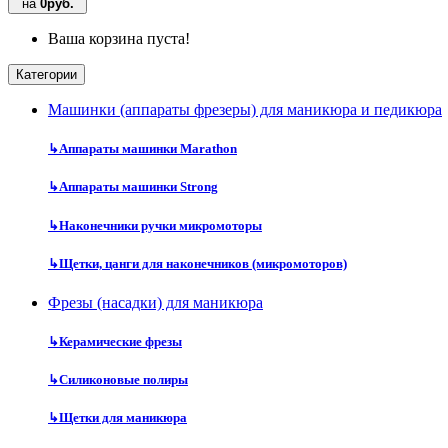
на
0руб.
Ваша корзина пуста!
Категории
Машинки (аппараты фрезеры) для маникюра и педикюра
↳
Аппараты машинки Marathon
↳
Аппараты машинки Strong
↳
Наконечники ручки микромоторы
↳
Щетки, цанги для наконечников (микромоторов)
Фрезы (насадки) для маникюра
↳
Керамические фрезы
↳
Силиконовые полиры
↳
Щетки для маникюра