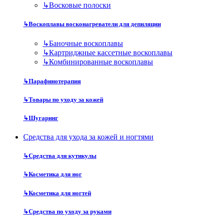
↳
Восковые полоски
↳
Воскоплавы восконагреватели для депиляции
↳
Баночные воскоплавы
↳
Картриджные кассетные воскоплавы
↳
Комбинированные воскоплавы
↳
Парафинотерапия
↳
Товары по уходу за кожей
↳
Шугаринг
Средства для ухода за кожей и ногтями
↳
Средства для кутикулы
↳
Косметика для ног
↳
Косметика для ногтей
↳
Средства по уходу за руками