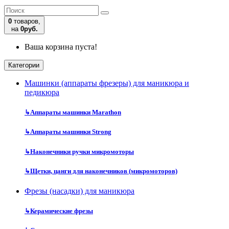
0
товаров,
на
0руб.
Ваша корзина пуста!
Категории
Машинки (аппараты фрезеры) для маникюра и
педикюра
↳
Аппараты машинки Marathon
↳
Аппараты машинки Strong
↳
Наконечники ручки микромоторы
↳
Щетки, цанги для наконечников (микромоторов)
Фрезы (насадки) для маникюра
↳
Керамические фрезы