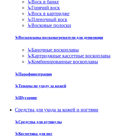
↳
Воск в банке
↳
Горячий воск
↳
Воск в картридже
↳
Пленочный воск
↳
Восковые полоски
↳
Воскоплавы восконагреватели для депиляции
↳
Баночные воскоплавы
↳
Картриджные кассетные воскоплавы
↳
Комбинированные воскоплавы
↳
Парафинотерапия
↳
Товары по уходу за кожей
↳
Шугаринг
Средства для ухода за кожей и ногтями
↳
Средства для кутикулы
↳
Косметика для ног