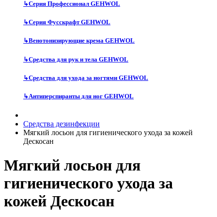
↳
Серия Профессионал GEHWOL
↳
Серия Фусскрафт GEHWOL
↳
Венотонизирующие крема GEHWOL
↳
Средства для рук и тела GEHWOL
↳
Средства для ухода за ногтями GEHWOL
↳
Антиперспиранты для ног GEHWOL
Средства дезинфекции
Мягкий лосьон для гигиенического ухода за кожей
Дескосан
Мягкий лосьон для
гигиенического ухода за
кожей Дескосан