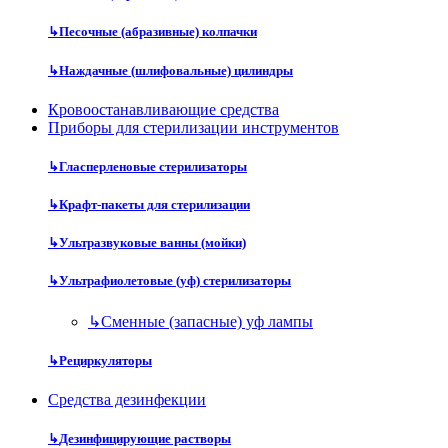
↳
Песочные (абразивные) колпачки
↳
Наждачные (шлифовальные) цилиндры
Кровоостанавливающие средства
Приборы для стерилизации инструментов
↳
Гласперленовые стерилизаторы
↳
Крафт-пакеты для стерилизации
↳
Ультразвуковые ванны (мойки)
↳
Ультрафиолетовые (уф) стерилизаторы
↳
Сменные (запасные) уф лампы
↳
Рециркуляторы
Средства дезинфекции
↳
Дезинфицирующие растворы