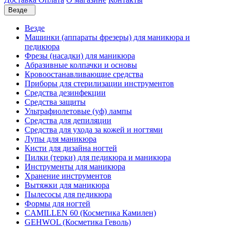
Везде
Везде
Машинки (аппараты фрезеры) для маникюра и
педикюра
Фрезы (насадки) для маникюра
Абразивные колпачки и основы
Кровоостанавливающие средства
Приборы для стерилизации инструментов
Средства дезинфекции
Средства защиты
Ультрафиолетовые (уф) лампы
Средства для депиляции
Средства для ухода за кожей и ногтями
Лупы для маникюра
Кисти для дизайна ногтей
Пилки (терки) для педикюра и маникюра
Инструменты для маникюра
Хранение инструментов
Вытяжки для маникюра
Пылесосы для педикюра
Формы для ногтей
CAMILLEN 60 (Косметика Камилен)
GEHWOL (Косметика Геволь)