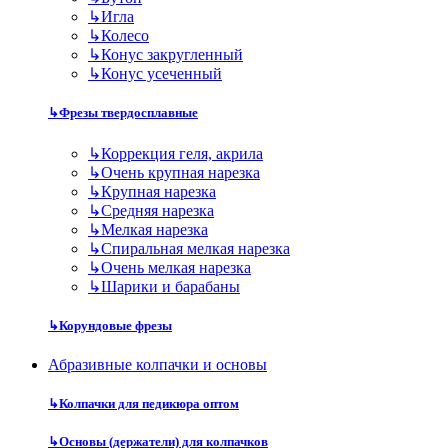
↳
Игла
↳
Колесо
↳
Конус закругленный
↳
Конус усеченный
↳
Фрезы твердосплавные
↳
Коррекция геля, акрила
↳
Очень крупная нарезка
↳
Крупная нарезка
↳
Средняя нарезка
↳
Мелкая нарезка
↳
Спиральная мелкая нарезка
↳
Очень мелкая нарезка
↳
Шарики и барабаны
↳
Корундовые фрезы
Абразивные колпачки и основы
↳
Колпачки для педикюра оптом
↳
Основы (держатели) для колпачков