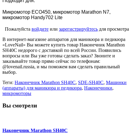
Подходит для:
Микромотор ECO450, микромотор Marathon N7,
микромотор Handy702 Lite
Пожалуйста
войдите
или
зарегистрируйтесь
для просмотра
В интернет-магазине аппаратов для маникюра и педикюра
«LoveNail» Вы можете купить товар Наконечник Marathon
SH40С недорого с доставкой по всей России. Появились
вопросы или Вы уже готовы сделать заказ? Звоните и
заказывайте товар прямо сейчас по телефонам:
@lovenail.russia, и мы поможем вам сделать правильный
выбор.
Теги:
Наконечник Marathon SH40С
,
SDE-SH40С
,
Машинки
(аппараты) для маникюра и педикюра
,
Наконечники
,
микромоторы
Вы смотрели
Наконечник Marathon SH40С