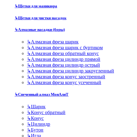
↳
Щетки для маникюра
↳
Щетки для чистки насадок
↳
Алмазные насадки (боры)
↳
Алмазная фреза шарик
↳
Алмазная фреза шарик с буртиком
↳
Алмазная фреза обратный конус
↳
Алмазная фреза цилиндр прямой
↳
Алмазная фреза цилиндр острый
↳
Алмазная фреза цилиндр закругленный
↳
Алмазная фреза конус заостренный
↳
Алмазная фреза конус усеченный
↳
Спеченный алмаз МонАлиТ
↳
Шарик
↳
Конус обратный
↳
Конус
↳
Цилиндр
↳
Бутон
↳
Игла