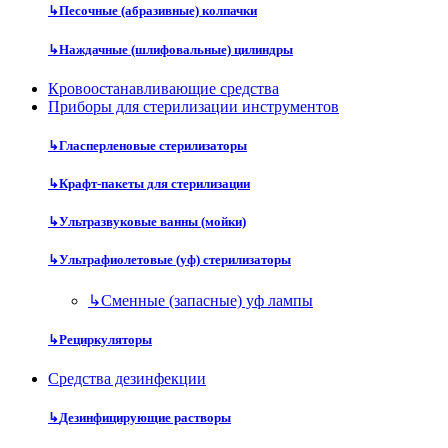
↳
Песочные (абразивные) колпачки
↳
Наждачные (шлифовальные) цилиндры
Кровоостанавливающие средства
Приборы для стерилизации инструментов
↳
Гласперленовые стерилизаторы
↳
Крафт-пакеты для стерилизации
↳
Ультразвуковые ванны (мойки)
↳
Ультрафиолетовые (уф) стерилизаторы
↳
Сменные (запасные) уф лампы
↳
Рециркуляторы
Средства дезинфекции
↳
Дезинфицирующие растворы