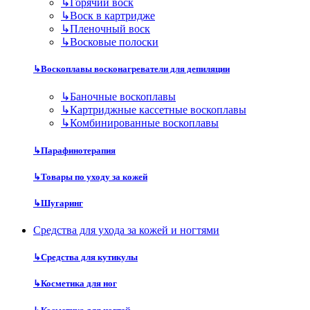
↳
Горячий воск
↳
Воск в картридже
↳
Пленочный воск
↳
Восковые полоски
↳
Воскоплавы восконагреватели для депиляции
↳
Баночные воскоплавы
↳
Картриджные кассетные воскоплавы
↳
Комбинированные воскоплавы
↳
Парафинотерапия
↳
Товары по уходу за кожей
↳
Шугаринг
Средства для ухода за кожей и ногтями
↳
Средства для кутикулы
↳
Косметика для ног