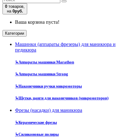
0
товаров,
на
0руб.
Ваша корзина пуста!
Категории
Машинки (аппараты фрезеры) для маникюра и
педикюра
↳
Аппараты машинки Marathon
↳
Аппараты машинки Strong
↳
Наконечники ручки микромоторы
↳
Щетки, цанги для наконечников (микромоторов)
Фрезы (насадки) для маникюра
↳
Керамические фрезы
↳
Силиконовые полиры