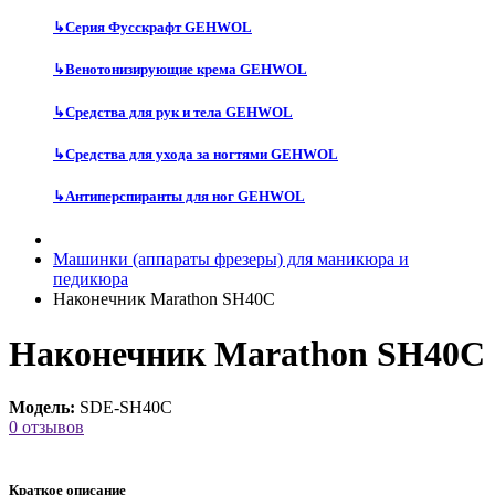
↳
Серия Фусскрафт GEHWOL
↳
Венотонизирующие крема GEHWOL
↳
Средства для рук и тела GEHWOL
↳
Средства для ухода за ногтями GEHWOL
↳
Антиперспиранты для ног GEHWOL
Машинки (аппараты фрезеры) для маникюра и
педикюра
Наконечник Marathon SH40С
Наконечник Marathon SH40С
Модель:
SDE-SH40С
0 отзывов
Краткое описание