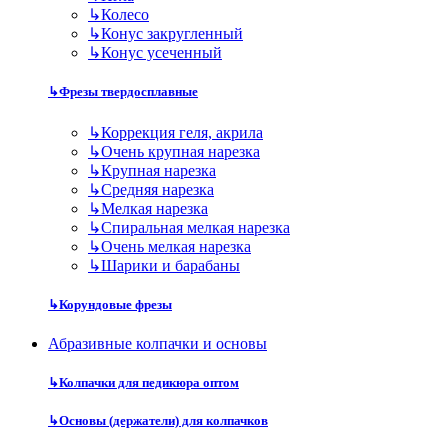
↳
Колесо
↳
Конус закругленный
↳
Конус усеченный
↳
Фрезы твердосплавные
↳
Коррекция геля, акрила
↳
Очень крупная нарезка
↳
Крупная нарезка
↳
Средняя нарезка
↳
Мелкая нарезка
↳
Спиральная мелкая нарезка
↳
Очень мелкая нарезка
↳
Шарики и барабаны
↳
Корундовые фрезы
Абразивные колпачки и основы
↳
Колпачки для педикюра оптом
↳
Основы (держатели) для колпачков