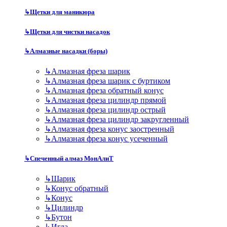
↳
Щетки для маникюра
↳
Щетки для чистки насадок
↳
Алмазные насадки (боры)
↳
Алмазная фреза шарик
↳
Алмазная фреза шарик с буртиком
↳
Алмазная фреза обратный конус
↳
Алмазная фреза цилиндр прямой
↳
Алмазная фреза цилиндр острый
↳
Алмазная фреза цилиндр закругленный
↳
Алмазная фреза конус заостренный
↳
Алмазная фреза конус усеченный
↳
Спеченный алмаз МонАлиТ
↳
Шарик
↳
Конус обратный
↳
Конус
↳
Цилиндр
↳
Бутон
↳
Игла