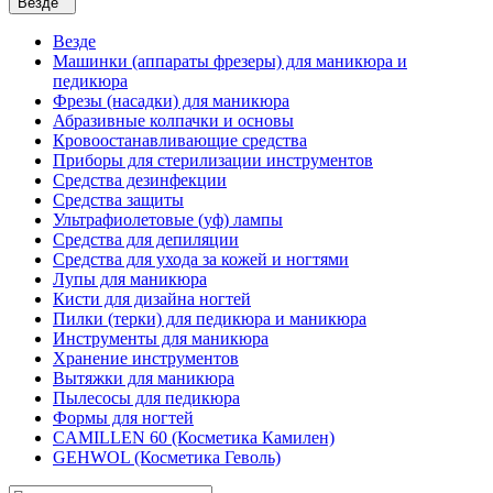
Везде
Везде
Машинки (аппараты фрезеры) для маникюра и
педикюра
Фрезы (насадки) для маникюра
Абразивные колпачки и основы
Кровоостанавливающие средства
Приборы для стерилизации инструментов
Средства дезинфекции
Средства защиты
Ультрафиолетовые (уф) лампы
Средства для депиляции
Средства для ухода за кожей и ногтями
Лупы для маникюра
Кисти для дизайна ногтей
Пилки (терки) для педикюра и маникюра
Инструменты для маникюра
Хранение инструментов
Вытяжки для маникюра
Пылесосы для педикюра
Формы для ногтей
CAMILLEN 60 (Косметика Камилен)
GEHWOL (Косметика Геволь)