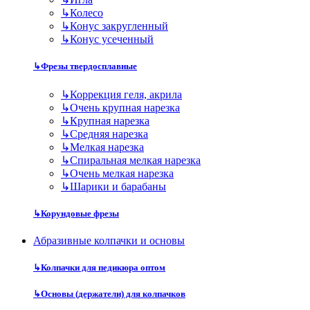
↳
Колесо
↳
Конус закругленный
↳
Конус усеченный
↳
Фрезы твердосплавные
↳
Коррекция геля, акрила
↳
Очень крупная нарезка
↳
Крупная нарезка
↳
Средняя нарезка
↳
Мелкая нарезка
↳
Спиральная мелкая нарезка
↳
Очень мелкая нарезка
↳
Шарики и барабаны
↳
Корундовые фрезы
Абразивные колпачки и основы
↳
Колпачки для педикюра оптом
↳
Основы (держатели) для колпачков