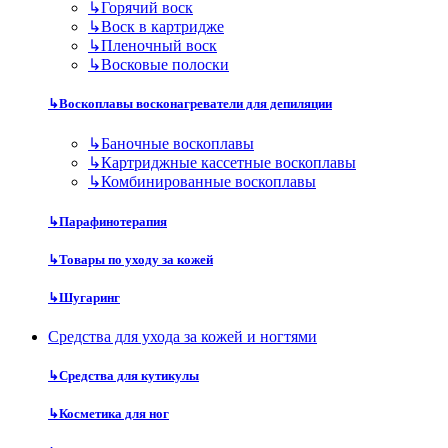
↳
Горячий воск
↳
Воск в картридже
↳
Пленочный воск
↳
Восковые полоски
↳
Воскоплавы восконагреватели для депиляции
↳
Баночные воскоплавы
↳
Картриджные кассетные воскоплавы
↳
Комбинированные воскоплавы
↳
Парафинотерапия
↳
Товары по уходу за кожей
↳
Шугаринг
Средства для ухода за кожей и ногтями
↳
Средства для кутикулы
↳
Косметика для ног