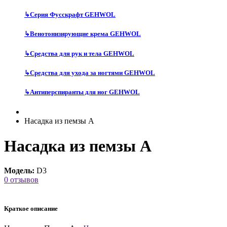
↳
Серия Фусскрафт GEHWOL
↳
Венотонизирующие крема GEHWOL
↳
Средства для рук и тела GEHWOL
↳
Средства для ухода за ногтями GEHWOL
↳
Антиперспиранты для ног GEHWOL
Насадка из пемзы A
Насадка из пемзы A
Модель:
D3
0 отзывов
Краткое описание