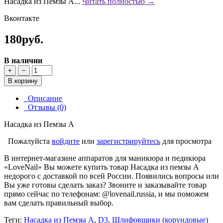
Насадка из Пемзы A...
Читать полностью →
Вконтакте
180руб.
В наличии
+
−
В корзину
Описание
Отзывы (0)
Насадка из Пемзы A
Пожалуйста
войдите
или
зарегистрируйтесь
для просмотра
В интернет-магазине аппаратов для маникюра и педикюра
«LoveNail» Вы можете купить товар Насадка из пемзы A
недорого с доставкой по всей России. Появились вопросы или
Вы уже готовы сделать заказ? Звоните и заказывайте товар
прямо сейчас по телефонам: @lovenail.russia, и мы поможем
вам сделать правильный выбор.
Теги:
Насадка из Пемзы A
,
D3
,
Шлифовщики (корундовые)