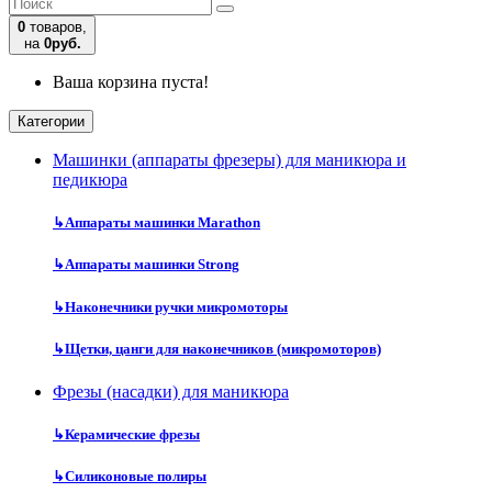
0
товаров,
на
0руб.
Ваша корзина пуста!
Категории
Машинки (аппараты фрезеры) для маникюра и
педикюра
↳
Аппараты машинки Marathon
↳
Аппараты машинки Strong
↳
Наконечники ручки микромоторы
↳
Щетки, цанги для наконечников (микромоторов)
Фрезы (насадки) для маникюра
↳
Керамические фрезы
↳
Силиконовые полиры