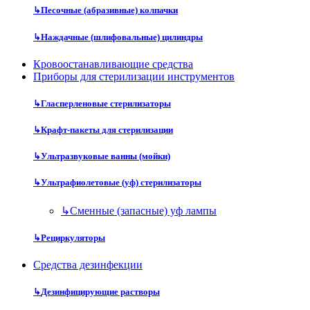
↳
Песочные (абразивные) колпачки
↳
Наждачные (шлифовальные) цилиндры
Кровоостанавливающие средства
Приборы для стерилизации инструментов
↳
Гласперленовые стерилизаторы
↳
Крафт-пакеты для стерилизации
↳
Ультразвуковые ванны (мойки)
↳
Ультрафиолетовые (уф) стерилизаторы
↳
Сменные (запасные) уф лампы
↳
Рециркуляторы
Средства дезинфекции
↳
Дезинфицирующие растворы