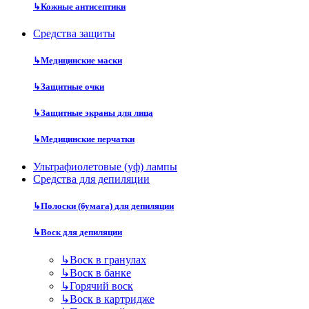
↳
Кожные антисептики
Средства защиты
↳
Медицинские маски
↳
Защитные очки
↳
Защитные экраны для лица
↳
Медицинские перчатки
Ультрафиолетовые (уф) лампы
Средства для депиляции
↳
Полоски (бумага) для депиляции
↳
Воск для депиляции
↳
Воск в гранулах
↳
Воск в банке
↳
Горячий воск
↳
Воск в картридже