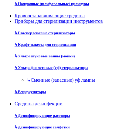
↳
Наждачные (шлифовальные) цилиндры
Кровоостанавливающие средства
Приборы для стерилизации инструментов
↳
Гласперленовые стерилизаторы
↳
Крафт-пакеты для стерилизации
↳
Ультразвуковые ванны (мойки)
↳
Ультрафиолетовые (уф) стерилизаторы
↳
Сменные (запасные) уф лампы
↳
Рециркуляторы
Средства дезинфекции
↳
Дезинфицирующие растворы
↳
Дезинфицирующие салфетки