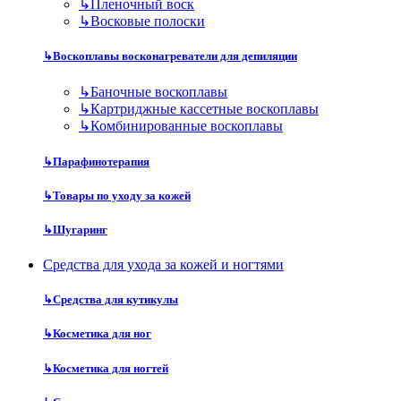
↳
Пленочный воск
↳
Восковые полоски
↳
Воскоплавы восконагреватели для депиляции
↳
Баночные воскоплавы
↳
Картриджные кассетные воскоплавы
↳
Комбинированные воскоплавы
↳
Парафинотерапия
↳
Товары по уходу за кожей
↳
Шугаринг
Средства для ухода за кожей и ногтями
↳
Средства для кутикулы
↳
Косметика для ног
↳
Косметика для ногтей