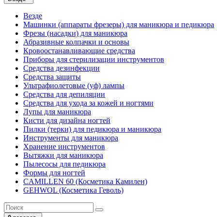
Везде
Машинки (аппараты фрезеры) для маникюра и педикюра
Фрезы (насадки) для маникюра
Абразивные колпачки и основы
Кровоостанавливающие средства
Приборы для стерилизации инструментов
Средства дезинфекции
Средства защиты
Ультрафиолетовые (уф) лампы
Средства для депиляции
Средства для ухода за кожей и ногтями
Лупы для маникюра
Кисти для дизайна ногтей
Пилки (терки) для педикюра и маникюра
Инструменты для маникюра
Хранение инструментов
Вытяжки для маникюра
Пылесосы для педикюра
Формы для ногтей
CAMILLEN 60 (Косметика Камилен)
GEHWOL (Косметика Геволь)