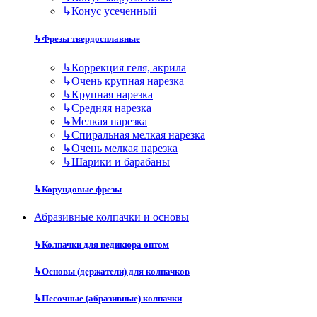
↳
Конус усеченный
↳
Фрезы твердосплавные
↳
Коррекция геля, акрила
↳
Очень крупная нарезка
↳
Крупная нарезка
↳
Средняя нарезка
↳
Мелкая нарезка
↳
Спиральная мелкая нарезка
↳
Очень мелкая нарезка
↳
Шарики и барабаны
↳
Корундовые фрезы
Абразивные колпачки и основы
↳
Колпачки для педикюра оптом
↳
Основы (держатели) для колпачков
↳
Песочные (абразивные) колпачки