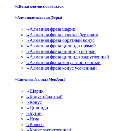
↳
Щетки для чистки насадок
↳
Алмазные насадки (боры)
↳
Алмазная фреза шарик
↳
Алмазная фреза шарик с буртиком
↳
Алмазная фреза обратный конус
↳
Алмазная фреза цилиндр прямой
↳
Алмазная фреза цилиндр острый
↳
Алмазная фреза цилиндр закругленный
↳
Алмазная фреза конус заостренный
↳
Алмазная фреза конус усеченный
↳
Спеченный алмаз МонАлиТ
↳
Шарик
↳
Конус обратный
↳
Конус
↳
Цилиндр
↳
Бутон
↳
Игла
↳
Колесо
↳
Конус закругленный