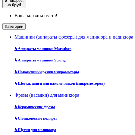
0
товаров,
на
0руб.
Ваша корзина пуста!
Категории
Машинки (аппараты фрезеры) для маникюра и педикюра
↳
Аппараты машинки Marathon
↳
Аппараты машинки Strong
↳
Наконечники ручки микромоторы
↳
Щетки, цанги для наконечников (микромоторов)
Фрезы (насадки) для маникюра
↳
Керамические фрезы
↳
Силиконовые полиры
↳
Щетки для маникюра