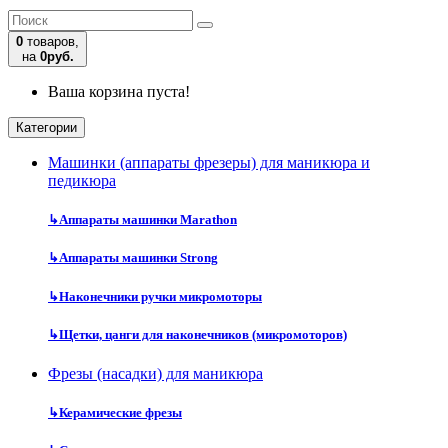
0
товаров,
на
0руб.
Ваша корзина пуста!
Категории
Машинки (аппараты фрезеры) для маникюра и
педикюра
↳
Аппараты машинки Marathon
↳
Аппараты машинки Strong
↳
Наконечники ручки микромоторы
↳
Щетки, цанги для наконечников (микромоторов)
Фрезы (насадки) для маникюра
↳
Керамические фрезы