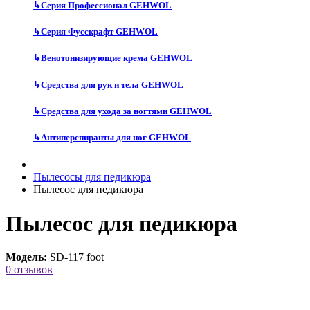
↳
Серия Профессионал GEHWOL
↳
Серия Фусскрафт GEHWOL
↳
Венотонизирующие крема GEHWOL
↳
Средства для рук и тела GEHWOL
↳
Средства для ухода за ногтями GEHWOL
↳
Антиперспиранты для ног GEHWOL
Пылесосы для педикюра
Пылесос для педикюра
Пылесос для педикюра
Модель:
SD-117 foot
0 отзывов