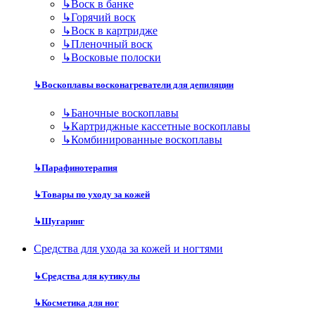
↳
Воск в банке
↳
Горячий воск
↳
Воск в картридже
↳
Пленочный воск
↳
Восковые полоски
↳
Воскоплавы восконагреватели для депиляции
↳
Баночные воскоплавы
↳
Картриджные кассетные воскоплавы
↳
Комбинированные воскоплавы
↳
Парафинотерапия
↳
Товары по уходу за кожей
↳
Шугаринг
Средства для ухода за кожей и ногтями
↳
Средства для кутикулы
↳
Косметика для ног