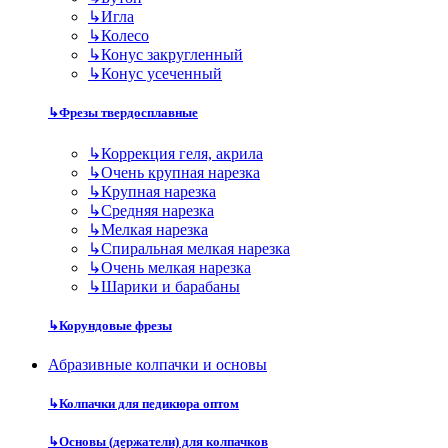
↳
Игла
↳
Колесо
↳
Конус закругленный
↳
Конус усеченный
↳
Фрезы твердосплавные
↳
Коррекция геля, акрила
↳
Очень крупная нарезка
↳
Крупная нарезка
↳
Средняя нарезка
↳
Мелкая нарезка
↳
Спиральная мелкая нарезка
↳
Очень мелкая нарезка
↳
Шарики и барабаны
↳
Корундовые фрезы
Абразивные колпачки и основы
↳
Колпачки для педикюра оптом
↳
Основы (держатели) для колпачков