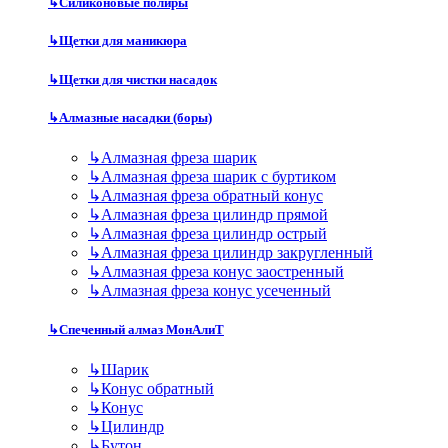
↳
Силиконовые полиры
↳
Щетки для маникюра
↳
Щетки для чистки насадок
↳
Алмазные насадки (боры)
↳
Алмазная фреза шарик
↳
Алмазная фреза шарик с буртиком
↳
Алмазная фреза обратный конус
↳
Алмазная фреза цилиндр прямой
↳
Алмазная фреза цилиндр острый
↳
Алмазная фреза цилиндр закругленный
↳
Алмазная фреза конус заостренный
↳
Алмазная фреза конус усеченный
↳
Спеченный алмаз МонАлиТ
↳
Шарик
↳
Конус обратный
↳
Конус
↳
Цилиндр
↳
Бутон