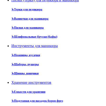
Пилки (терки) для педикюра и маникюра
↳
Терки для педикюра
↳
Ванночки для маникюра
↳
Пилки для маникюра
↳
Шлифовальные бруски (бафы)
Инструменты для маникюра
↳
Ножницы, кусачки
↳
Шаберы, пушеры
↳
Щипцы, щипчики
Хранение инструментов
↳
Емкости для хранения
↳
Подставки для насадок боров фрез