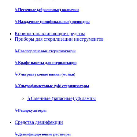
↳
Песочные (абразивные) колпачки
↳
Наждачные (шлифовальные) цилиндры
Кровоостанавливающие средства
Приборы для стерилизации инструментов
↳
Гласперленовые стерилизаторы
↳
Крафт-пакеты для стерилизации
↳
Ультразвуковые ванны (мойки)
↳
Ультрафиолетовые (уф) стерилизаторы
↳
Сменные (запасные) уф лампы
↳
Рециркуляторы
Средства дезинфекции
↳
Дезинфицирующие растворы