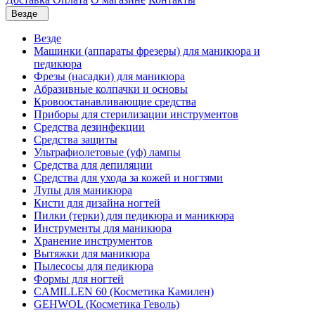
Везде
Везде
Машинки (аппараты фрезеры) для маникюра и
педикюра
Фрезы (насадки) для маникюра
Абразивные колпачки и основы
Кровоостанавливающие средства
Приборы для стерилизации инструментов
Средства дезинфекции
Средства защиты
Ультрафиолетовые (уф) лампы
Средства для депиляции
Средства для ухода за кожей и ногтями
Лупы для маникюра
Кисти для дизайна ногтей
Пилки (терки) для педикюра и маникюра
Инструменты для маникюра
Хранение инструментов
Вытяжки для маникюра
Пылесосы для педикюра
Формы для ногтей
CAMILLEN 60 (Косметика Камилен)
GEHWOL (Косметика Геволь)