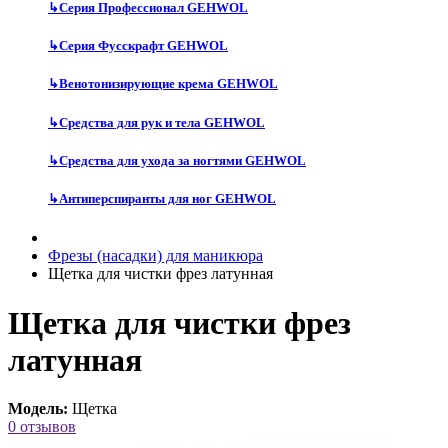
↳
Серия Профессионал GEHWOL
↳
Серия Фусскрафт GEHWOL
↳
Венотонизирующие крема GEHWOL
↳
Средства для рук и тела GEHWOL
↳
Средства для ухода за ногтями GEHWOL
↳
Антиперспиранты для ног GEHWOL
Фрезы (насадки) для маникюра
Щетка для чистки фрез латунная
Щетка для чистки фрез
латунная
Модель:
Щетка
0 отзывов