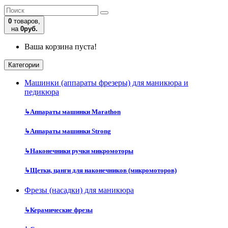
0
товаров,
на
0руб.
Ваша корзина пуста!
Категории
Машинки (аппараты фрезеры) для маникюра и
педикюра
↳
Аппараты машинки Marathon
↳
Аппараты машинки Strong
↳
Наконечники ручки микромоторы
↳
Щетки, цанги для наконечников (микромоторов)
Фрезы (насадки) для маникюра
↳
Керамические фрезы