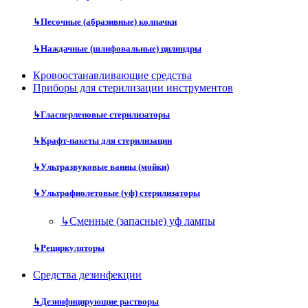
↳
Песочные (абразивные) колпачки
↳
Наждачные (шлифовальные) цилиндры
Кровоостанавливающие средства
Приборы для стерилизации инструментов
↳
Гласперленовые стерилизаторы
↳
Крафт-пакеты для стерилизации
↳
Ультразвуковые ванны (мойки)
↳
Ультрафиолетовые (уф) стерилизаторы
↳
Сменные (запасные) уф лампы
↳
Рециркуляторы
Средства дезинфекции
↳
Дезинфицирующие растворы