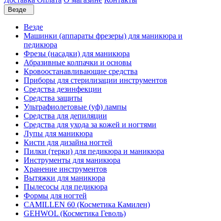
Везде
Везде
Машинки (аппараты фрезеры) для маникюра и
педикюра
Фрезы (насадки) для маникюра
Абразивные колпачки и основы
Кровоостанавливающие средства
Приборы для стерилизации инструментов
Средства дезинфекции
Средства защиты
Ультрафиолетовые (уф) лампы
Средства для депиляции
Средства для ухода за кожей и ногтями
Лупы для маникюра
Кисти для дизайна ногтей
Пилки (терки) для педикюра и маникюра
Инструменты для маникюра
Хранение инструментов
Вытяжки для маникюра
Пылесосы для педикюра
Формы для ногтей
CAMILLEN 60 (Косметика Камилен)
GEHWOL (Косметика Геволь)