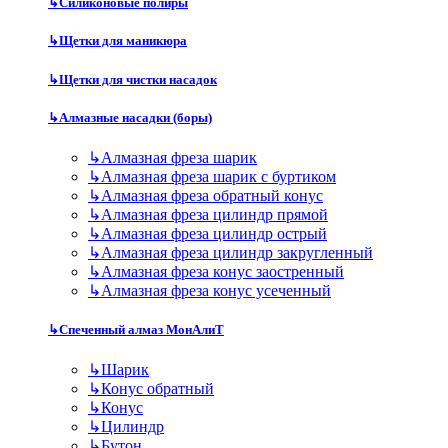
↳
Силиконовые полиры
↳
Щетки для маникюра
↳
Щетки для чистки насадок
↳
Алмазные насадки (боры)
↳
Алмазная фреза шарик
↳
Алмазная фреза шарик с буртиком
↳
Алмазная фреза обратный конус
↳
Алмазная фреза цилиндр прямой
↳
Алмазная фреза цилиндр острый
↳
Алмазная фреза цилиндр закругленный
↳
Алмазная фреза конус заостренный
↳
Алмазная фреза конус усеченный
↳
Спеченный алмаз МонАлиТ
↳
Шарик
↳
Конус обратный
↳
Конус
↳
Цилиндр
↳
Бутон