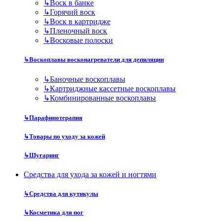
↳
Воск в банке
↳
Горячий воск
↳
Воск в картридже
↳
Пленочный воск
↳
Восковые полоски
↳
Воскоплавы восконагреватели для депиляции
↳
Баночные воскоплавы
↳
Картриджные кассетные воскоплавы
↳
Комбинированные воскоплавы
↳
Парафинотерапия
↳
Товары по уходу за кожей
↳
Шугаринг
Средства для ухода за кожей и ногтями
↳
Средства для кутикулы
↳
Косметика для ног