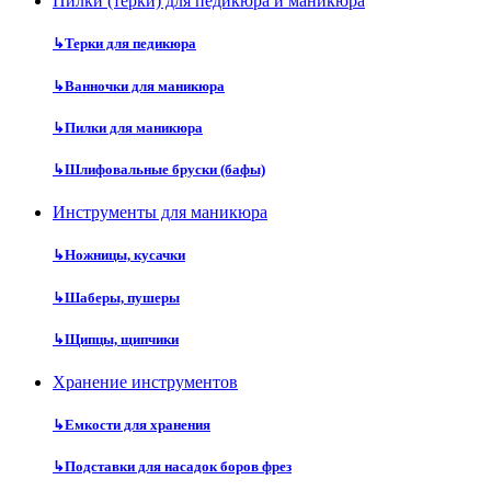
Пилки (терки) для педикюра и маникюра
↳
Терки для педикюра
↳
Ванночки для маникюра
↳
Пилки для маникюра
↳
Шлифовальные бруски (бафы)
Инструменты для маникюра
↳
Ножницы, кусачки
↳
Шаберы, пушеры
↳
Щипцы, щипчики
Хранение инструментов
↳
Емкости для хранения
↳
Подставки для насадок боров фрез