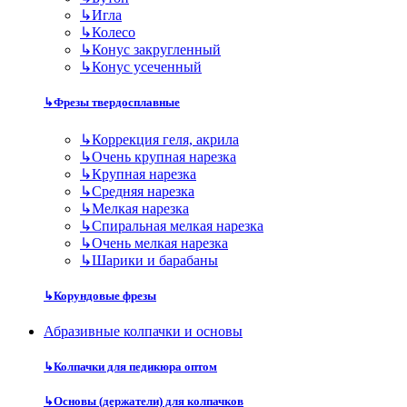
↳
Игла
↳
Колесо
↳
Конус закругленный
↳
Конус усеченный
↳
Фрезы твердосплавные
↳
Коррекция геля, акрила
↳
Очень крупная нарезка
↳
Крупная нарезка
↳
Средняя нарезка
↳
Мелкая нарезка
↳
Спиральная мелкая нарезка
↳
Очень мелкая нарезка
↳
Шарики и барабаны
↳
Корундовые фрезы
Абразивные колпачки и основы
↳
Колпачки для педикюра оптом
↳
Основы (держатели) для колпачков