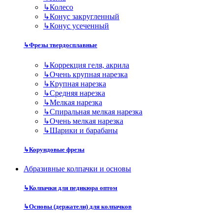
↳
Колесо
↳
Конус закругленный
↳
Конус усеченный
↳
Фрезы твердосплавные
↳
Коррекция геля, акрила
↳
Очень крупная нарезка
↳
Крупная нарезка
↳
Средняя нарезка
↳
Мелкая нарезка
↳
Спиральная мелкая нарезка
↳
Очень мелкая нарезка
↳
Шарики и барабаны
↳
Корундовые фрезы
Абразивные колпачки и основы
↳
Колпачки для педикюра оптом
↳
Основы (держатели) для колпачков