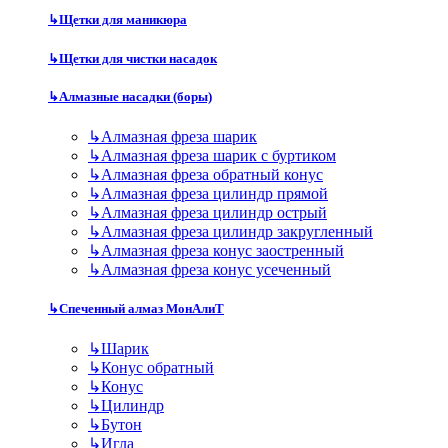
↳
Щетки для маникюра
↳
Щетки для чистки насадок
↳
Алмазные насадки (боры)
↳
Алмазная фреза шарик
↳
Алмазная фреза шарик с буртиком
↳
Алмазная фреза обратный конус
↳
Алмазная фреза цилиндр прямой
↳
Алмазная фреза цилиндр острый
↳
Алмазная фреза цилиндр закругленный
↳
Алмазная фреза конус заостренный
↳
Алмазная фреза конус усеченный
↳
Спеченный алмаз МонАлиТ
↳
Шарик
↳
Конус обратный
↳
Конус
↳
Цилиндр
↳
Бутон
↳
Игла