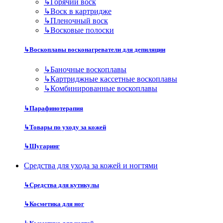
↳
Горячий воск
↳
Воск в картридже
↳
Пленочный воск
↳
Восковые полоски
↳
Воскоплавы восконагреватели для депиляции
↳
Баночные воскоплавы
↳
Картриджные кассетные воскоплавы
↳
Комбинированные воскоплавы
↳
Парафинотерапия
↳
Товары по уходу за кожей
↳
Шугаринг
Средства для ухода за кожей и ногтями
↳
Средства для кутикулы
↳
Косметика для ног