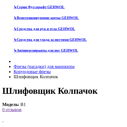
↳
Серия Фусскрафт GEHWOL
↳
Венотонизирующие крема GEHWOL
↳
Средства для рук и тела GEHWOL
↳
Средства для ухода за ногтями GEHWOL
↳
Антиперспиранты для ног GEHWOL
Фрезы (насадки) для маникюра
Корундовые фрезы
Шлифовщик Колпачок
Шлифовщик Колпачок
Модель:
B1
0 отзывов