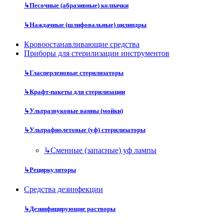
↳
Песочные (абразивные) колпачки
↳
Наждачные (шлифовальные) цилиндры
Кровоостанавливающие средства
Приборы для стерилизации инструментов
↳
Гласперленовые стерилизаторы
↳
Крафт-пакеты для стерилизации
↳
Ультразвуковые ванны (мойки)
↳
Ультрафиолетовые (уф) стерилизаторы
↳
Сменные (запасные) уф лампы
↳
Рециркуляторы
Средства дезинфекции
↳
Дезинфицирующие растворы