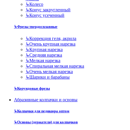
↳
Колесо
↳
Конус закругленный
↳
Конус усеченный
↳
Фрезы твердосплавные
↳
Коррекция геля, акрила
↳
Очень крупная нарезка
↳
Крупная нарезка
↳
Средняя нарезка
↳
Мелкая нарезка
↳
Спиральная мелкая нарезка
↳
Очень мелкая нарезка
↳
Шарики и барабаны
↳
Корундовые фрезы
Абразивные колпачки и основы
↳
Колпачки для педикюра оптом
↳
Основы (держатели) для колпачков