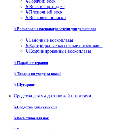
↳
Горячий воск
↳
Воск в картридже
↳
Пленочный воск
↳
Восковые полоски
↳
Воскоплавы восконагреватели для депиляции
↳
Баночные воскоплавы
↳
Картриджные кассетные воскоплавы
↳
Комбинированные воскоплавы
↳
Парафинотерапия
↳
Товары по уходу за кожей
↳
Шугаринг
Средства для ухода за кожей и ногтями
↳
Средства для кутикулы
↳
Косметика для ног