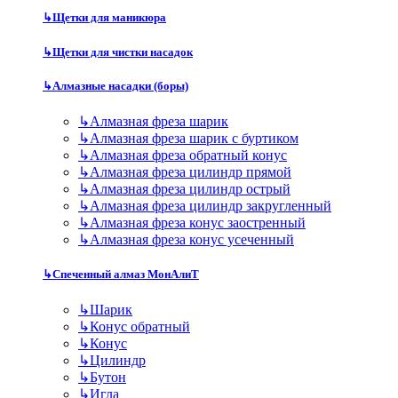
↳
Щетки для маникюра
↳
Щетки для чистки насадок
↳
Алмазные насадки (боры)
↳
Алмазная фреза шарик
↳
Алмазная фреза шарик с буртиком
↳
Алмазная фреза обратный конус
↳
Алмазная фреза цилиндр прямой
↳
Алмазная фреза цилиндр острый
↳
Алмазная фреза цилиндр закругленный
↳
Алмазная фреза конус заостренный
↳
Алмазная фреза конус усеченный
↳
Спеченный алмаз МонАлиТ
↳
Шарик
↳
Конус обратный
↳
Конус
↳
Цилиндр
↳
Бутон
↳
Игла