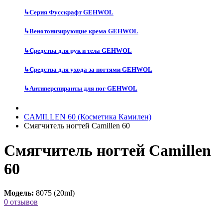
↳
Серия Фусскрафт GEHWOL
↳
Венотонизирующие крема GEHWOL
↳
Средства для рук и тела GEHWOL
↳
Средства для ухода за ногтями GEHWOL
↳
Антиперспиранты для ног GEHWOL
CAMILLEN 60 (Косметика Камилен)
Смягчитель ногтей Camillen 60
Смягчитель ногтей Camillen
60
Модель:
8075 (20ml)
0 отзывов