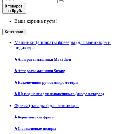
0
товаров,
на
0руб.
Ваша корзина пуста!
Категории
Машинки (аппараты фрезеры) для маникюра и
педикюра
↳
Аппараты машинки Marathon
↳
Аппараты машинки Strong
↳
Наконечники ручки микромоторы
↳
Щетки, цанги для наконечников (микромоторов)
Фрезы (насадки) для маникюра
↳
Керамические фрезы
↳
Силиконовые полиры