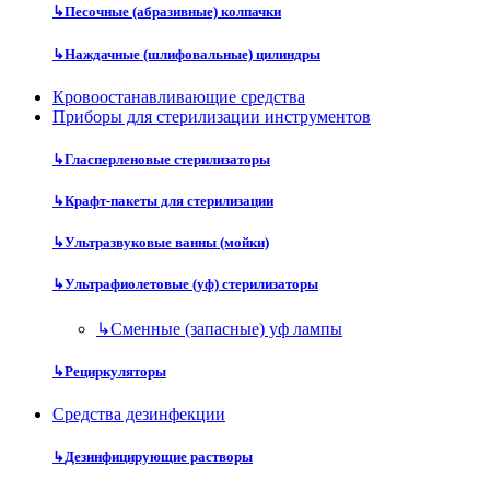
↳
Песочные (абразивные) колпачки
↳
Наждачные (шлифовальные) цилиндры
Кровоостанавливающие средства
Приборы для стерилизации инструментов
↳
Гласперленовые стерилизаторы
↳
Крафт-пакеты для стерилизации
↳
Ультразвуковые ванны (мойки)
↳
Ультрафиолетовые (уф) стерилизаторы
↳
Сменные (запасные) уф лампы
↳
Рециркуляторы
Средства дезинфекции
↳
Дезинфицирующие растворы