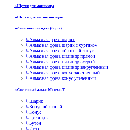
↳
Щетки для маникюра
↳
Щетки для чистки насадок
↳
Алмазные насадки (боры)
↳
Алмазная фреза шарик
↳
Алмазная фреза шарик с буртиком
↳
Алмазная фреза обратный конус
↳
Алмазная фреза цилиндр прямой
↳
Алмазная фреза цилиндр острый
↳
Алмазная фреза цилиндр закругленный
↳
Алмазная фреза конус заостренный
↳
Алмазная фреза конус усеченный
↳
Спеченный алмаз МонАлиТ
↳
Шарик
↳
Конус обратный
↳
Конус
↳
Цилиндр
↳
Бутон
↳
Игла