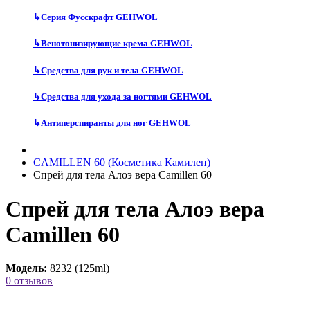
↳
Серия Фусскрафт GEHWOL
↳
Венотонизирующие крема GEHWOL
↳
Средства для рук и тела GEHWOL
↳
Средства для ухода за ногтями GEHWOL
↳
Антиперспиранты для ног GEHWOL
CAMILLEN 60 (Косметика Камилен)
Спрей для тела Алоэ вера Camillen 60
Спрей для тела Алоэ вера
Camillen 60
Модель:
8232 (125ml)
0 отзывов