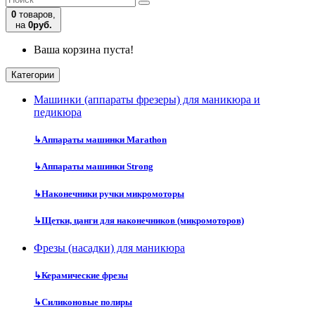
0
товаров,
на
0руб.
Ваша корзина пуста!
Категории
Машинки (аппараты фрезеры) для маникюра и
педикюра
↳
Аппараты машинки Marathon
↳
Аппараты машинки Strong
↳
Наконечники ручки микромоторы
↳
Щетки, цанги для наконечников (микромоторов)
Фрезы (насадки) для маникюра
↳
Керамические фрезы
↳
Силиконовые полиры