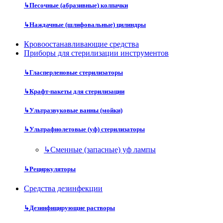
↳
Песочные (абразивные) колпачки
↳
Наждачные (шлифовальные) цилиндры
Кровоостанавливающие средства
Приборы для стерилизации инструментов
↳
Гласперленовые стерилизаторы
↳
Крафт-пакеты для стерилизации
↳
Ультразвуковые ванны (мойки)
↳
Ультрафиолетовые (уф) стерилизаторы
↳
Сменные (запасные) уф лампы
↳
Рециркуляторы
Средства дезинфекции
↳
Дезинфицирующие растворы