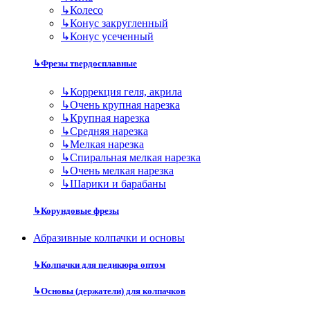
↳
Колесо
↳
Конус закругленный
↳
Конус усеченный
↳
Фрезы твердосплавные
↳
Коррекция геля, акрила
↳
Очень крупная нарезка
↳
Крупная нарезка
↳
Средняя нарезка
↳
Мелкая нарезка
↳
Спиральная мелкая нарезка
↳
Очень мелкая нарезка
↳
Шарики и барабаны
↳
Корундовые фрезы
Абразивные колпачки и основы
↳
Колпачки для педикюра оптом
↳
Основы (держатели) для колпачков