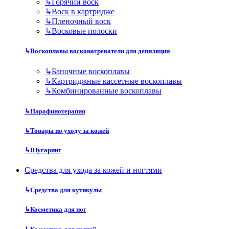
↳
Горячий воск
↳
Воск в картридже
↳
Пленочный воск
↳
Восковые полоски
↳
Воскоплавы восконагреватели для депиляции
↳
Баночные воскоплавы
↳
Картриджные кассетные воскоплавы
↳
Комбинированные воскоплавы
↳
Парафинотерапия
↳
Товары по уходу за кожей
↳
Шугаринг
Средства для ухода за кожей и ногтями
↳
Средства для кутикулы
↳
Косметика для ног