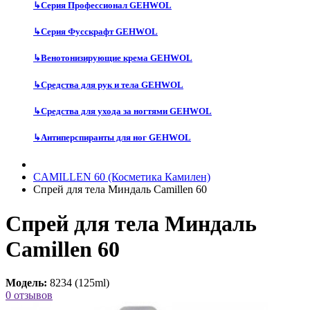
↳
Серия Профессионал GEHWOL
↳
Серия Фусскрафт GEHWOL
↳
Венотонизирующие крема GEHWOL
↳
Средства для рук и тела GEHWOL
↳
Средства для ухода за ногтями GEHWOL
↳
Антиперспиранты для ног GEHWOL
CAMILLEN 60 (Косметика Камилен)
Спрей для тела Миндаль Camillen 60
Спрей для тела Миндаль
Camillen 60
Модель:
8234 (125ml)
0 отзывов