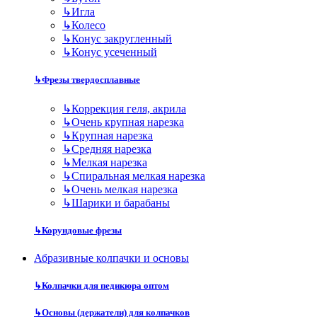
↳
Игла
↳
Колесо
↳
Конус закругленный
↳
Конус усеченный
↳
Фрезы твердосплавные
↳
Коррекция геля, акрила
↳
Очень крупная нарезка
↳
Крупная нарезка
↳
Средняя нарезка
↳
Мелкая нарезка
↳
Спиральная мелкая нарезка
↳
Очень мелкая нарезка
↳
Шарики и барабаны
↳
Корундовые фрезы
Абразивные колпачки и основы
↳
Колпачки для педикюра оптом
↳
Основы (держатели) для колпачков