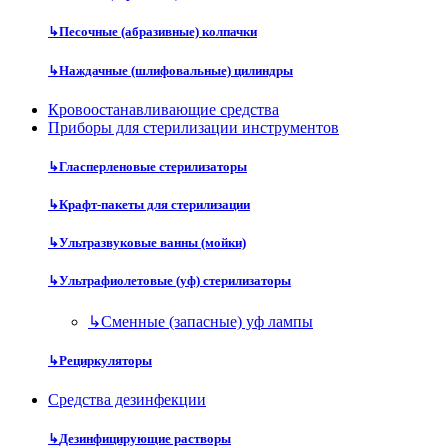
↳
Песочные (абразивные) колпачки
↳
Наждачные (шлифовальные) цилиндры
Кровоостанавливающие средства
Приборы для стерилизации инструментов
↳
Гласперленовые стерилизаторы
↳
Крафт-пакеты для стерилизации
↳
Ультразвуковые ванны (мойки)
↳
Ультрафиолетовые (уф) стерилизаторы
↳
Сменные (запасные) уф лампы
↳
Рециркуляторы
Средства дезинфекции
↳
Дезинфицирующие растворы