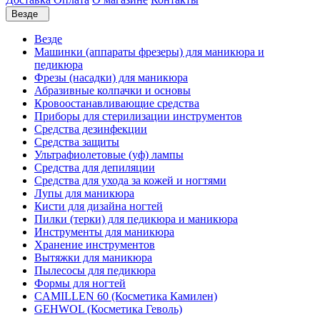
Везде
Везде
Машинки (аппараты фрезеры) для маникюра и
педикюра
Фрезы (насадки) для маникюра
Абразивные колпачки и основы
Кровоостанавливающие средства
Приборы для стерилизации инструментов
Средства дезинфекции
Средства защиты
Ультрафиолетовые (уф) лампы
Средства для депиляции
Средства для ухода за кожей и ногтями
Лупы для маникюра
Кисти для дизайна ногтей
Пилки (терки) для педикюра и маникюра
Инструменты для маникюра
Хранение инструментов
Вытяжки для маникюра
Пылесосы для педикюра
Формы для ногтей
CAMILLEN 60 (Косметика Камилен)
GEHWOL (Косметика Геволь)