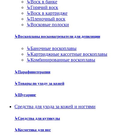
↳
Воск в банке
↳
Горячий воск
↳
Воск в картридже
↳
Пленочный воск
↳
Восковые полоски
↳
Воскоплавы восконагреватели для депиляции
↳
Баночные воскоплавы
↳
Картриджные кассетные воскоплавы
↳
Комбинированные воскоплавы
↳
Парафинотерапия
↳
Товары по уходу за кожей
↳
Шугаринг
Средства для ухода за кожей и ногтями
↳
Средства для кутикулы
↳
Косметика для ног