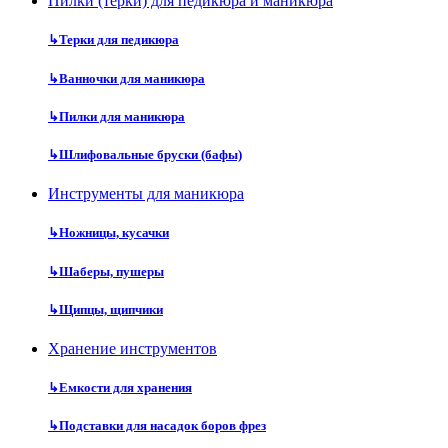
Пилки (терки) для педикюра и маникюра
↳
Терки для педикюра
↳
Ванночки для маникюра
↳
Пилки для маникюра
↳
Шлифовальные бруски (бафы)
Инструменты для маникюра
↳
Ножницы, кусачки
↳
Шаберы, пушеры
↳
Щипцы, щипчики
Хранение инструментов
↳
Емкости для хранения
↳
Подставки для насадок боров фрез