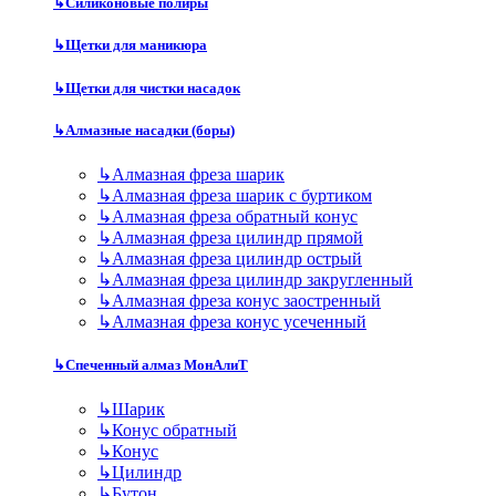
↳
Силиконовые полиры
↳
Щетки для маникюра
↳
Щетки для чистки насадок
↳
Алмазные насадки (боры)
↳
Алмазная фреза шарик
↳
Алмазная фреза шарик с буртиком
↳
Алмазная фреза обратный конус
↳
Алмазная фреза цилиндр прямой
↳
Алмазная фреза цилиндр острый
↳
Алмазная фреза цилиндр закругленный
↳
Алмазная фреза конус заостренный
↳
Алмазная фреза конус усеченный
↳
Спеченный алмаз МонАлиТ
↳
Шарик
↳
Конус обратный
↳
Конус
↳
Цилиндр
↳
Бутон