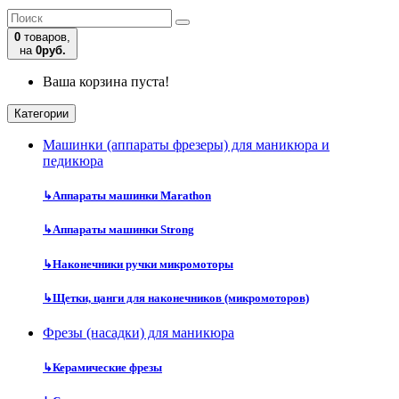
0
товаров,
на
0руб.
Ваша корзина пуста!
Категории
Машинки (аппараты фрезеры) для маникюра и
педикюра
↳
Аппараты машинки Marathon
↳
Аппараты машинки Strong
↳
Наконечники ручки микромоторы
↳
Щетки, цанги для наконечников (микромоторов)
Фрезы (насадки) для маникюра
↳
Керамические фрезы