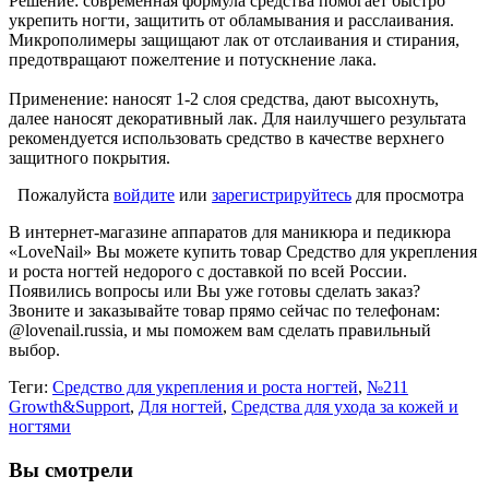
Решение: современная формула средства помогает быстро
укрепить ногти, защитить от обламывания и расслаивания.
Микрополимеры защищают лак от отслаивания и стирания,
предотвращают пожелтение и потускнение лака.
Применение: наносят 1-2 слоя средства, дают высохнуть,
далее наносят декоративный лак. Для наилучшего результата
рекомендуется использовать средство в качестве верхнего
защитного покрытия.
Пожалуйста
войдите
или
зарегистрируйтесь
для просмотра
В интернет-магазине аппаратов для маникюра и педикюра
«LoveNail» Вы можете купить товар Средство для укрепления
и роста ногтей недорого с доставкой по всей России.
Появились вопросы или Вы уже готовы сделать заказ?
Звоните и заказывайте товар прямо сейчас по телефонам:
@lovenail.russia, и мы поможем вам сделать правильный
выбор.
Теги:
Средство для укрепления и роста ногтей
,
№211
Growth&Support
,
Для ногтей
,
Средства для ухода за кожей и
ногтями
Вы смотрели