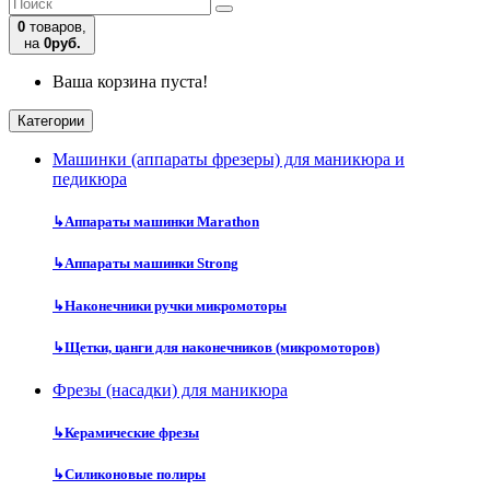
0
товаров,
на
0руб.
Ваша корзина пуста!
Категории
Машинки (аппараты фрезеры) для маникюра и
педикюра
↳
Аппараты машинки Marathon
↳
Аппараты машинки Strong
↳
Наконечники ручки микромоторы
↳
Щетки, цанги для наконечников (микромоторов)
Фрезы (насадки) для маникюра
↳
Керамические фрезы
↳
Силиконовые полиры