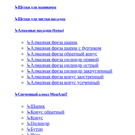
↳
Щетки для маникюра
↳
Щетки для чистки насадок
↳
Алмазные насадки (боры)
↳
Алмазная фреза шарик
↳
Алмазная фреза шарик с буртиком
↳
Алмазная фреза обратный конус
↳
Алмазная фреза цилиндр прямой
↳
Алмазная фреза цилиндр острый
↳
Алмазная фреза цилиндр закругленный
↳
Алмазная фреза конус заостренный
↳
Алмазная фреза конус усеченный
↳
Спеченный алмаз МонАлиТ
↳
Шарик
↳
Конус обратный
↳
Конус
↳
Цилиндр
↳
Бутон
↳
Игла