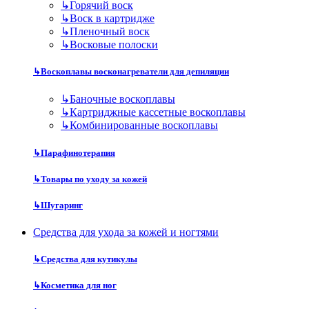
↳
Горячий воск
↳
Воск в картридже
↳
Пленочный воск
↳
Восковые полоски
↳
Воскоплавы восконагреватели для депиляции
↳
Баночные воскоплавы
↳
Картриджные кассетные воскоплавы
↳
Комбинированные воскоплавы
↳
Парафинотерапия
↳
Товары по уходу за кожей
↳
Шугаринг
Средства для ухода за кожей и ногтями
↳
Средства для кутикулы
↳
Косметика для ног