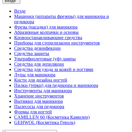
Везде
Везде
Машинки (аппараты фрезеры) для маникюра и
педикюра
Фрезы (насадки) для маникюра
Абразивные колпачки и основы
Кровоостанавливающие средства
Приборы для стерилизации инструментов
Средства дезинфекции
Средства защиты
Ультрафиолетовые (уф) лампы
Средства для депиляции
Средства для ухода за кожей и ногтями
Лупы для маникюра
Кисти для дизайна ногтей
Пилки (терки) для педикюра и маникюра
Инструменты для маникюра
Хранение инструментов
Вытяжки для маникюра
Пылесосы для педикюра
Формы для ногтей
CAMILLEN 60 (Косметика Камилен)
GEHWOL (Косметика Геволь)