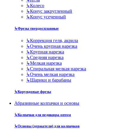
↳
Колесо
↳
Конус закругленный
↳
Конус усеченный
↳
Фрезы твердосплавные
↳
Коррекция геля, акрила
↳
Очень крупная нарезка
↳
Крупная нарезка
↳
Средняя нарезка
↳
Мелкая нарезка
↳
Спиральная мелкая нарезка
↳
Очень мелкая нарезка
↳
Шарики и барабаны
↳
Корундовые фрезы
Абразивные колпачки и основы
↳
Колпачки для педикюра оптом
↳
Основы (держатели) для колпачков