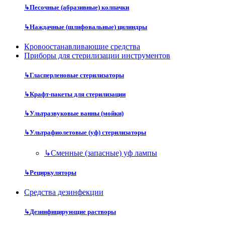
↳
Песочные (абразивные) колпачки
↳
Наждачные (шлифовальные) цилиндры
Кровоостанавливающие средства
Приборы для стерилизации инструментов
↳
Гласперленовые стерилизаторы
↳
Крафт-пакеты для стерилизации
↳
Ультразвуковые ванны (мойки)
↳
Ультрафиолетовые (уф) стерилизаторы
↳
Сменные (запасные) уф лампы
↳
Рециркуляторы
Средства дезинфекции
↳
Дезинфицирующие растворы