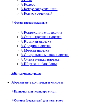
↳
Колесо
↳
Конус закругленный
↳
Конус усеченный
↳
Фрезы твердосплавные
↳
Коррекция геля, акрила
↳
Очень крупная нарезка
↳
Крупная нарезка
↳
Средняя нарезка
↳
Мелкая нарезка
↳
Спиральная мелкая нарезка
↳
Очень мелкая нарезка
↳
Шарики и барабаны
↳
Корундовые фрезы
Абразивные колпачки и основы
↳
Колпачки для педикюра оптом
↳
Основы (держатели) для колпачков