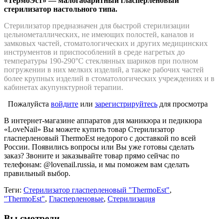
«ТермоЭст» — малогабаритный гласперленовый
стерилизатор настольного типа.
Стерилизатор предназначен для быстрой стерилизации
цельнометаллических, не имеющих полостей, каналов и
замковых частей, стоматологических и других медицинских
инструментов и приспособлений в среде нагретых до
температуры 190-290°С стеклянных шариков при полном
погружении в них мелких изделий, а также рабочих частей
более крупных изделий в стоматологических учреждениях и в
кабинетах акупунктурной терапии.
Пожалуйста
войдите
или
зарегистрируйтесь
для просмотра
В интернет-магазине аппаратов для маникюра и педикюра
«LoveNail» Вы можете купить товар Стерилизатор
гласперленовый ThermoEst недорого с доставкой по всей
России. Появились вопросы или Вы уже готовы сделать
заказ? Звоните и заказывайте товар прямо сейчас по
телефонам: @lovenail.russia, и мы поможем вам сделать
правильный выбор.
Теги:
Стерилизатор гласперленовый "ThermoEst"
,
"ThermoEst"
,
Гласперленовые
,
Стерилизация
Вы смотрели