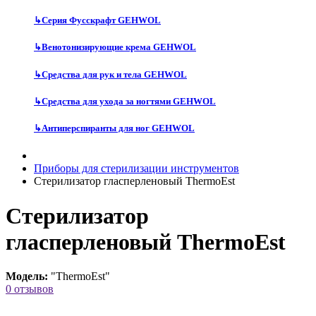
↳
Серия Фусскрафт GEHWOL
↳
Венотонизирующие крема GEHWOL
↳
Средства для рук и тела GEHWOL
↳
Средства для ухода за ногтями GEHWOL
↳
Антиперспиранты для ног GEHWOL
Приборы для стерилизации инструментов
Стерилизатор гласперленовый ThermoEst
Стерилизатор
гласперленовый ThermoEst
Модель:
"ThermoEst"
0 отзывов