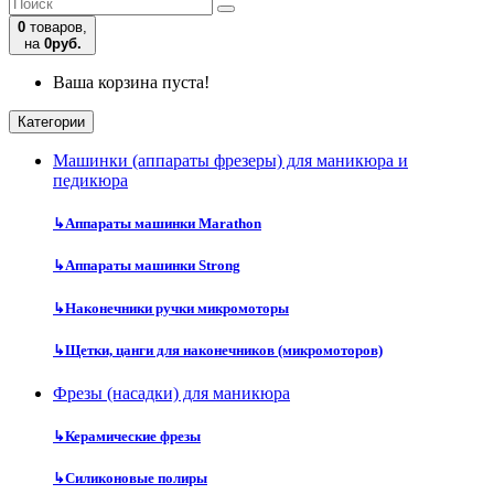
0
товаров,
на
0руб.
Ваша корзина пуста!
Категории
Машинки (аппараты фрезеры) для маникюра и
педикюра
↳
Аппараты машинки Marathon
↳
Аппараты машинки Strong
↳
Наконечники ручки микромоторы
↳
Щетки, цанги для наконечников (микромоторов)
Фрезы (насадки) для маникюра
↳
Керамические фрезы
↳
Силиконовые полиры