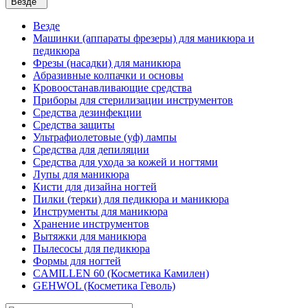
Везде
Везде
Машинки (аппараты фрезеры) для маникюра и
педикюра
Фрезы (насадки) для маникюра
Абразивные колпачки и основы
Кровоостанавливающие средства
Приборы для стерилизации инструментов
Средства дезинфекции
Средства защиты
Ультрафиолетовые (уф) лампы
Средства для депиляции
Средства для ухода за кожей и ногтями
Лупы для маникюра
Кисти для дизайна ногтей
Пилки (терки) для педикюра и маникюра
Инструменты для маникюра
Хранение инструментов
Вытяжки для маникюра
Пылесосы для педикюра
Формы для ногтей
CAMILLEN 60 (Косметика Камилен)
GEHWOL (Косметика Геволь)