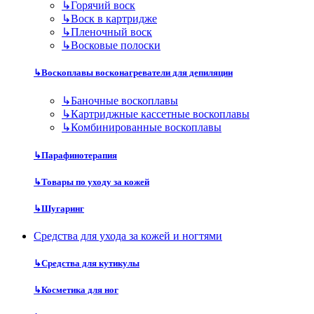
↳
Горячий воск
↳
Воск в картридже
↳
Пленочный воск
↳
Восковые полоски
↳
Воскоплавы восконагреватели для депиляции
↳
Баночные воскоплавы
↳
Картриджные кассетные воскоплавы
↳
Комбинированные воскоплавы
↳
Парафинотерапия
↳
Товары по уходу за кожей
↳
Шугаринг
Средства для ухода за кожей и ногтями
↳
Средства для кутикулы
↳
Косметика для ног