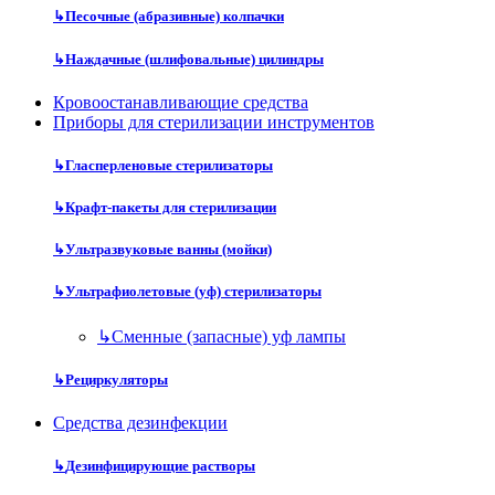
↳
Песочные (абразивные) колпачки
↳
Наждачные (шлифовальные) цилиндры
Кровоостанавливающие средства
Приборы для стерилизации инструментов
↳
Гласперленовые стерилизаторы
↳
Крафт-пакеты для стерилизации
↳
Ультразвуковые ванны (мойки)
↳
Ультрафиолетовые (уф) стерилизаторы
↳
Сменные (запасные) уф лампы
↳
Рециркуляторы
Средства дезинфекции
↳
Дезинфицирующие растворы