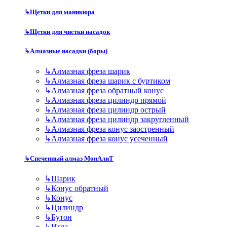
↳
Щетки для маникюра
↳
Щетки для чистки насадок
↳
Алмазные насадки (боры)
↳
Алмазная фреза шарик
↳
Алмазная фреза шарик с буртиком
↳
Алмазная фреза обратный конус
↳
Алмазная фреза цилиндр прямой
↳
Алмазная фреза цилиндр острый
↳
Алмазная фреза цилиндр закругленный
↳
Алмазная фреза конус заостренный
↳
Алмазная фреза конус усеченный
↳
Спеченный алмаз МонАлиТ
↳
Шарик
↳
Конус обратный
↳
Конус
↳
Цилиндр
↳
Бутон
↳
Игла