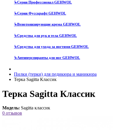
↳
Серия Профессионал GEHWOL
↳
Серия Фусскрафт GEHWOL
↳
Венотонизирующие крема GEHWOL
↳
Средства для рук и тела GEHWOL
↳
Средства для ухода за ногтями GEHWOL
↳
Антиперспиранты для ног GEHWOL
Пилки (терки) для педикюра и маникюра
Терка Sagitta Классик
Терка Sagitta Классик
Модель:
Sagitta классик
0 отзывов