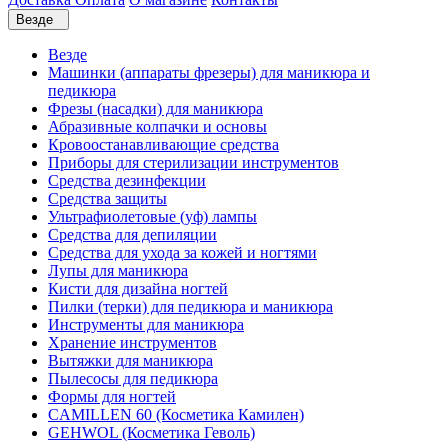
Везде
Везде
Машинки (аппараты фрезеры) для маникюра и
педикюра
Фрезы (насадки) для маникюра
Абразивные колпачки и основы
Кровоостанавливающие средства
Приборы для стерилизации инструментов
Средства дезинфекции
Средства защиты
Ультрафиолетовые (уф) лампы
Средства для депиляции
Средства для ухода за кожей и ногтями
Лупы для маникюра
Кисти для дизайна ногтей
Пилки (терки) для педикюра и маникюра
Инструменты для маникюра
Хранение инструментов
Вытяжки для маникюра
Пылесосы для педикюра
Формы для ногтей
CAMILLEN 60 (Косметика Камилен)
GEHWOL (Косметика Геволь)