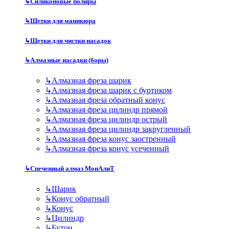
↳
Силиконовые полиры
↳
Щетки для маникюра
↳
Щетки для чистки насадок
↳
Алмазные насадки (боры)
↳
Алмазная фреза шарик
↳
Алмазная фреза шарик с буртиком
↳
Алмазная фреза обратный конус
↳
Алмазная фреза цилиндр прямой
↳
Алмазная фреза цилиндр острый
↳
Алмазная фреза цилиндр закругленный
↳
Алмазная фреза конус заостренный
↳
Алмазная фреза конус усеченный
↳
Спеченный алмаз МонАлиТ
↳
Шарик
↳
Конус обратный
↳
Конус
↳
Цилиндр
↳
Бутон