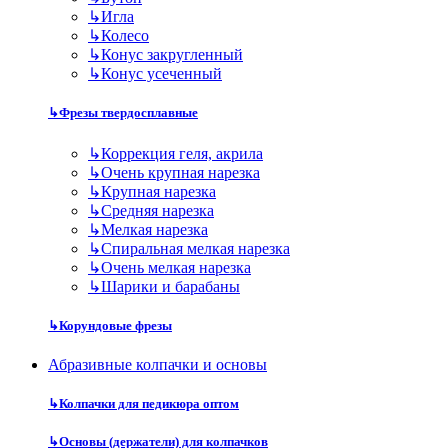
↳
Игла
↳
Колесо
↳
Конус закругленный
↳
Конус усеченный
↳
Фрезы твердосплавные
↳
Коррекция геля, акрила
↳
Очень крупная нарезка
↳
Крупная нарезка
↳
Средняя нарезка
↳
Мелкая нарезка
↳
Спиральная мелкая нарезка
↳
Очень мелкая нарезка
↳
Шарики и барабаны
↳
Корундовые фрезы
Абразивные колпачки и основы
↳
Колпачки для педикюра оптом
↳
Основы (держатели) для колпачков