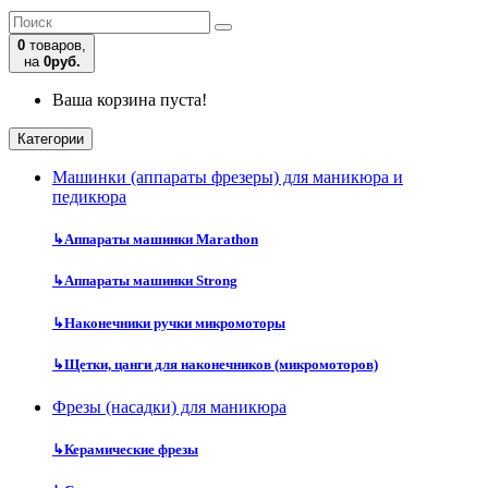
0
товаров,
на
0руб.
Ваша корзина пуста!
Категории
Машинки (аппараты фрезеры) для маникюра и
педикюра
↳
Аппараты машинки Marathon
↳
Аппараты машинки Strong
↳
Наконечники ручки микромоторы
↳
Щетки, цанги для наконечников (микромоторов)
Фрезы (насадки) для маникюра
↳
Керамические фрезы