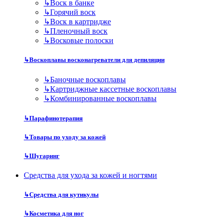
↳
Воск в банке
↳
Горячий воск
↳
Воск в картридже
↳
Пленочный воск
↳
Восковые полоски
↳
Воскоплавы восконагреватели для депиляции
↳
Баночные воскоплавы
↳
Картриджные кассетные воскоплавы
↳
Комбинированные воскоплавы
↳
Парафинотерапия
↳
Товары по уходу за кожей
↳
Шугаринг
Средства для ухода за кожей и ногтями
↳
Средства для кутикулы
↳
Косметика для ног