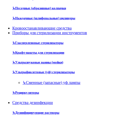
↳
Песочные (абразивные) колпачки
↳
Наждачные (шлифовальные) цилиндры
Кровоостанавливающие средства
Приборы для стерилизации инструментов
↳
Гласперленовые стерилизаторы
↳
Крафт-пакеты для стерилизации
↳
Ультразвуковые ванны (мойки)
↳
Ультрафиолетовые (уф) стерилизаторы
↳
Сменные (запасные) уф лампы
↳
Рециркуляторы
Средства дезинфекции
↳
Дезинфицирующие растворы