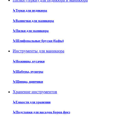
Пилки (терки) для педикюра и маникюра
↳
Терки для педикюра
↳
Ванночки для маникюра
↳
Пилки для маникюра
↳
Шлифовальные бруски (бафы)
Инструменты для маникюра
↳
Ножницы, кусачки
↳
Шаберы, пушеры
↳
Щипцы, щипчики
Хранение инструментов
↳
Емкости для хранения
↳
Подставки для насадок боров фрез