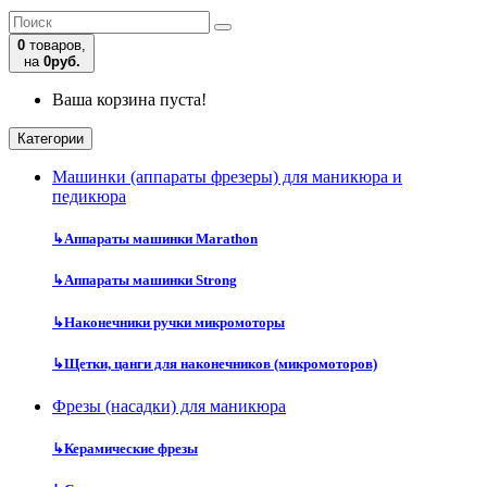
0
товаров,
на
0руб.
Ваша корзина пуста!
Категории
Машинки (аппараты фрезеры) для маникюра и
педикюра
↳
Аппараты машинки Marathon
↳
Аппараты машинки Strong
↳
Наконечники ручки микромоторы
↳
Щетки, цанги для наконечников (микромоторов)
Фрезы (насадки) для маникюра
↳
Керамические фрезы