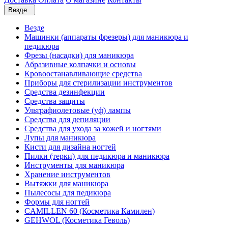
Везде
Везде
Машинки (аппараты фрезеры) для маникюра и
педикюра
Фрезы (насадки) для маникюра
Абразивные колпачки и основы
Кровоостанавливающие средства
Приборы для стерилизации инструментов
Средства дезинфекции
Средства защиты
Ультрафиолетовые (уф) лампы
Средства для депиляции
Средства для ухода за кожей и ногтями
Лупы для маникюра
Кисти для дизайна ногтей
Пилки (терки) для педикюра и маникюра
Инструменты для маникюра
Хранение инструментов
Вытяжки для маникюра
Пылесосы для педикюра
Формы для ногтей
CAMILLEN 60 (Косметика Камилен)
GEHWOL (Косметика Геволь)