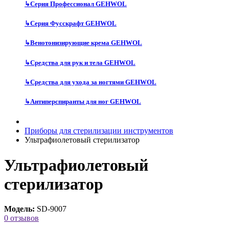
↳
Серия Профессионал GEHWOL
↳
Серия Фусскрафт GEHWOL
↳
Венотонизирующие крема GEHWOL
↳
Средства для рук и тела GEHWOL
↳
Средства для ухода за ногтями GEHWOL
↳
Антиперспиранты для ног GEHWOL
Приборы для стерилизации инструментов
Ультрафиолетовый стерилизатор
Ультрафиолетовый
стерилизатор
Модель:
SD-9007
0 отзывов