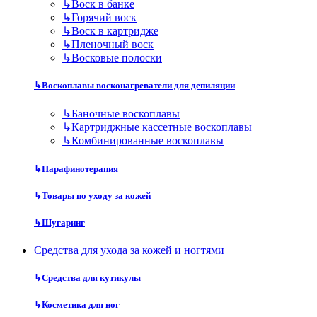
↳
Воск в банке
↳
Горячий воск
↳
Воск в картридже
↳
Пленочный воск
↳
Восковые полоски
↳
Воскоплавы восконагреватели для депиляции
↳
Баночные воскоплавы
↳
Картриджные кассетные воскоплавы
↳
Комбинированные воскоплавы
↳
Парафинотерапия
↳
Товары по уходу за кожей
↳
Шугаринг
Средства для ухода за кожей и ногтями
↳
Средства для кутикулы
↳
Косметика для ног