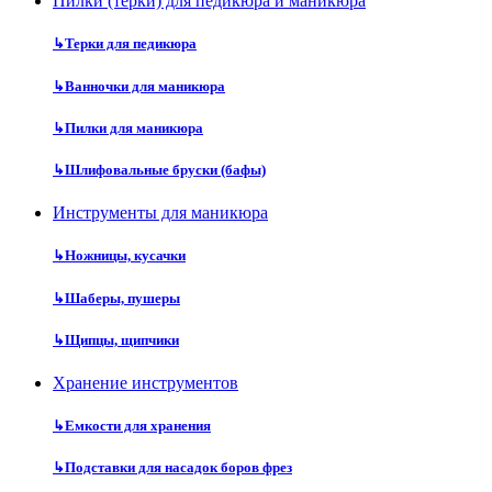
Пилки (терки) для педикюра и маникюра
↳
Терки для педикюра
↳
Ванночки для маникюра
↳
Пилки для маникюра
↳
Шлифовальные бруски (бафы)
Инструменты для маникюра
↳
Ножницы, кусачки
↳
Шаберы, пушеры
↳
Щипцы, щипчики
Хранение инструментов
↳
Емкости для хранения
↳
Подставки для насадок боров фрез