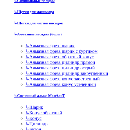
↳
Силиконовые полиры
↳
Щетки для маникюра
↳
Щетки для чистки насадок
↳
Алмазные насадки (боры)
↳
Алмазная фреза шарик
↳
Алмазная фреза шарик с буртиком
↳
Алмазная фреза обратный конус
↳
Алмазная фреза цилиндр прямой
↳
Алмазная фреза цилиндр острый
↳
Алмазная фреза цилиндр закругленный
↳
Алмазная фреза конус заостренный
↳
Алмазная фреза конус усеченный
↳
Спеченный алмаз МонАлиТ
↳
Шарик
↳
Конус обратный
↳
Конус
↳
Цилиндр
↳
Бутон