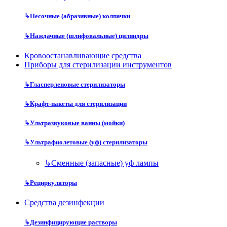
↳
Песочные (абразивные) колпачки
↳
Наждачные (шлифовальные) цилиндры
Кровоостанавливающие средства
Приборы для стерилизации инструментов
↳
Гласперленовые стерилизаторы
↳
Крафт-пакеты для стерилизации
↳
Ультразвуковые ванны (мойки)
↳
Ультрафиолетовые (уф) стерилизаторы
↳
Сменные (запасные) уф лампы
↳
Рециркуляторы
Средства дезинфекции
↳
Дезинфицирующие растворы