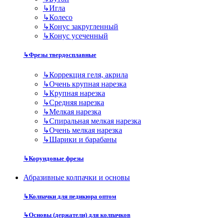
↳
Игла
↳
Колесо
↳
Конус закругленный
↳
Конус усеченный
↳
Фрезы твердосплавные
↳
Коррекция геля, акрила
↳
Очень крупная нарезка
↳
Крупная нарезка
↳
Средняя нарезка
↳
Мелкая нарезка
↳
Спиральная мелкая нарезка
↳
Очень мелкая нарезка
↳
Шарики и барабаны
↳
Корундовые фрезы
Абразивные колпачки и основы
↳
Колпачки для педикюра оптом
↳
Основы (держатели) для колпачков