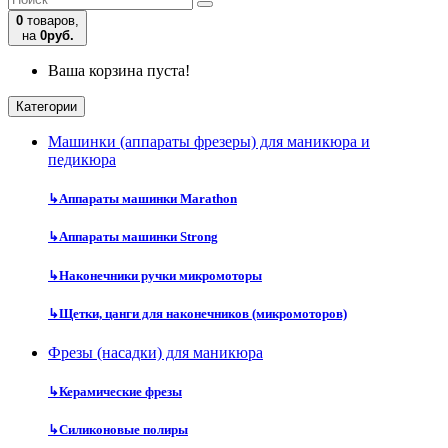
0
товаров,
на
0руб.
Ваша корзина пуста!
Категории
Машинки (аппараты фрезеры) для маникюра и
педикюра
↳
Аппараты машинки Marathon
↳
Аппараты машинки Strong
↳
Наконечники ручки микромоторы
↳
Щетки, цанги для наконечников (микромоторов)
Фрезы (насадки) для маникюра
↳
Керамические фрезы
↳
Силиконовые полиры