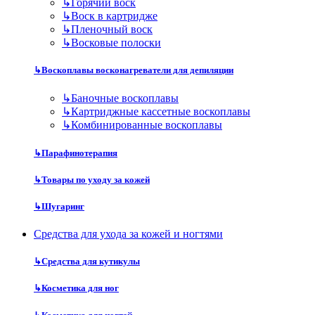
↳
Горячий воск
↳
Воск в картридже
↳
Пленочный воск
↳
Восковые полоски
↳
Воскоплавы восконагреватели для депиляции
↳
Баночные воскоплавы
↳
Картриджные кассетные воскоплавы
↳
Комбинированные воскоплавы
↳
Парафинотерапия
↳
Товары по уходу за кожей
↳
Шугаринг
Средства для ухода за кожей и ногтями
↳
Средства для кутикулы
↳
Косметика для ног