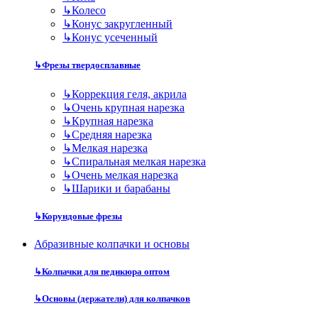
↳
Колесо
↳
Конус закругленный
↳
Конус усеченный
↳
Фрезы твердосплавные
↳
Коррекция геля, акрила
↳
Очень крупная нарезка
↳
Крупная нарезка
↳
Средняя нарезка
↳
Мелкая нарезка
↳
Спиральная мелкая нарезка
↳
Очень мелкая нарезка
↳
Шарики и барабаны
↳
Корундовые фрезы
Абразивные колпачки и основы
↳
Колпачки для педикюра оптом
↳
Основы (держатели) для колпачков