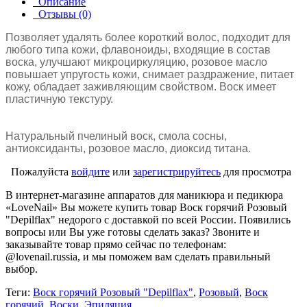
Описание
Отзывы (0)
Позволяет удалять более короткий волос, подходит для
любого типа кожи, флавоноиды, входящие в состав
воска, улучшают микроциркуляцию, розовое масло
повышает упругость кожи, снимает раздражение, питает
кожу, обладает заживляющим свойством. Воск имеет
пластичную текстуру.
Натуральный пчелиный воск, смола сосны,
антиоксиданты, розовое масло, диоксид титана.
Пожалуйста
войдите
или
зарегистрируйтесь
для просмотра
В интернет-магазине аппаратов для маникюра и педикюра
«LoveNail» Вы можете купить товар Воск горячий Розовый
"Depilflax" недорого с доставкой по всей России. Появились
вопросы или Вы уже готовы сделать заказ? Звоните и
заказывайте товар прямо сейчас по телефонам:
@lovenail.russia, и мы поможем вам сделать правильный
выбор.
Теги:
Воск горячий Розовый "Depilflax"
,
Розовый
,
Воск
горячий
,
Воски
,
Эпиляция