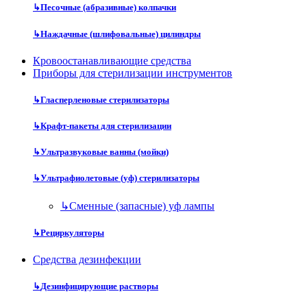
↳
Песочные (абразивные) колпачки
↳
Наждачные (шлифовальные) цилиндры
Кровоостанавливающие средства
Приборы для стерилизации инструментов
↳
Гласперленовые стерилизаторы
↳
Крафт-пакеты для стерилизации
↳
Ультразвуковые ванны (мойки)
↳
Ультрафиолетовые (уф) стерилизаторы
↳
Сменные (запасные) уф лампы
↳
Рециркуляторы
Средства дезинфекции
↳
Дезинфицирующие растворы