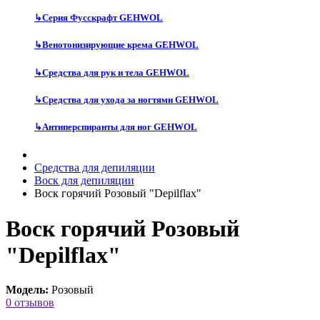
↳
Серия Фусскрафт GEHWOL
↳
Венотонизирующие крема GEHWOL
↳
Средства для рук и тела GEHWOL
↳
Средства для ухода за ногтями GEHWOL
↳
Антиперспиранты для ног GEHWOL
Средства для депиляции
Воск для депиляции
Воск горячий Розовый "Depilflax"
Воск горячий Розовый
"Depilflax"
Модель:
Розовый
0 отзывов