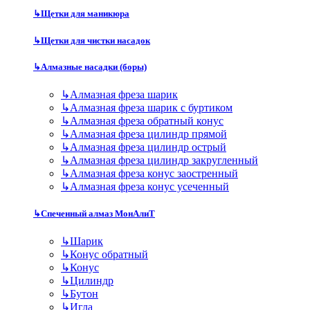
↳
Щетки для маникюра
↳
Щетки для чистки насадок
↳
Алмазные насадки (боры)
↳
Алмазная фреза шарик
↳
Алмазная фреза шарик с буртиком
↳
Алмазная фреза обратный конус
↳
Алмазная фреза цилиндр прямой
↳
Алмазная фреза цилиндр острый
↳
Алмазная фреза цилиндр закругленный
↳
Алмазная фреза конус заостренный
↳
Алмазная фреза конус усеченный
↳
Спеченный алмаз МонАлиТ
↳
Шарик
↳
Конус обратный
↳
Конус
↳
Цилиндр
↳
Бутон
↳
Игла