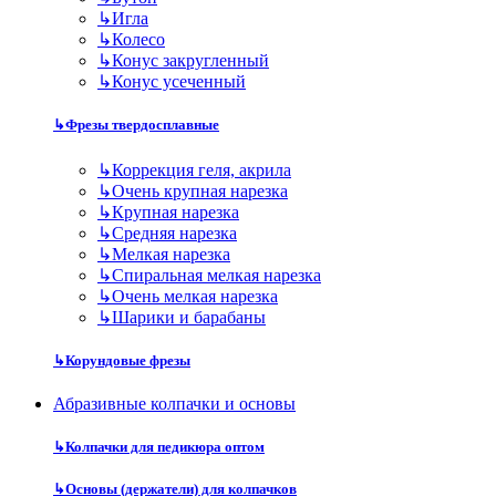
↳
Игла
↳
Колесо
↳
Конус закругленный
↳
Конус усеченный
↳
Фрезы твердосплавные
↳
Коррекция геля, акрила
↳
Очень крупная нарезка
↳
Крупная нарезка
↳
Средняя нарезка
↳
Мелкая нарезка
↳
Спиральная мелкая нарезка
↳
Очень мелкая нарезка
↳
Шарики и барабаны
↳
Корундовые фрезы
Абразивные колпачки и основы
↳
Колпачки для педикюра оптом
↳
Основы (держатели) для колпачков