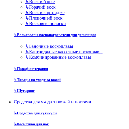
↳
Воск в банке
↳
Горячий воск
↳
Воск в картридже
↳
Пленочный воск
↳
Восковые полоски
↳
Воскоплавы восконагреватели для депиляции
↳
Баночные воскоплавы
↳
Картриджные кассетные воскоплавы
↳
Комбинированные воскоплавы
↳
Парафинотерапия
↳
Товары по уходу за кожей
↳
Шугаринг
Средства для ухода за кожей и ногтями
↳
Средства для кутикулы
↳
Косметика для ног