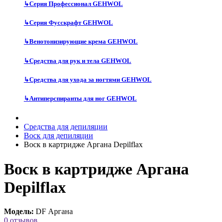
↳
Серия Профессионал GEHWOL
↳
Серия Фусскрафт GEHWOL
↳
Венотонизирующие крема GEHWOL
↳
Средства для рук и тела GEHWOL
↳
Средства для ухода за ногтями GEHWOL
↳
Антиперспиранты для ног GEHWOL
Средства для депиляции
Воск для депиляции
Воск в картридже Аргана Depilflax
Воск в картридже Аргана
Depilflax
Модель:
DF Аргана
0 отзывов