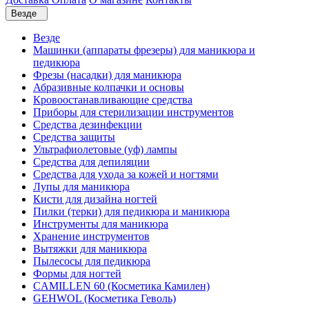
Везде
Везде
Машинки (аппараты фрезеры) для маникюра и
педикюра
Фрезы (насадки) для маникюра
Абразивные колпачки и основы
Кровоостанавливающие средства
Приборы для стерилизации инструментов
Средства дезинфекции
Средства защиты
Ультрафиолетовые (уф) лампы
Средства для депиляции
Средства для ухода за кожей и ногтями
Лупы для маникюра
Кисти для дизайна ногтей
Пилки (терки) для педикюра и маникюра
Инструменты для маникюра
Хранение инструментов
Вытяжки для маникюра
Пылесосы для педикюра
Формы для ногтей
CAMILLEN 60 (Косметика Камилен)
GEHWOL (Косметика Геволь)