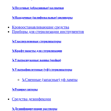
↳
Песочные (абразивные) колпачки
↳
Наждачные (шлифовальные) цилиндры
Кровоостанавливающие средства
Приборы для стерилизации инструментов
↳
Гласперленовые стерилизаторы
↳
Крафт-пакеты для стерилизации
↳
Ультразвуковые ванны (мойки)
↳
Ультрафиолетовые (уф) стерилизаторы
↳
Сменные (запасные) уф лампы
↳
Рециркуляторы
Средства дезинфекции
↳
Дезинфицирующие растворы