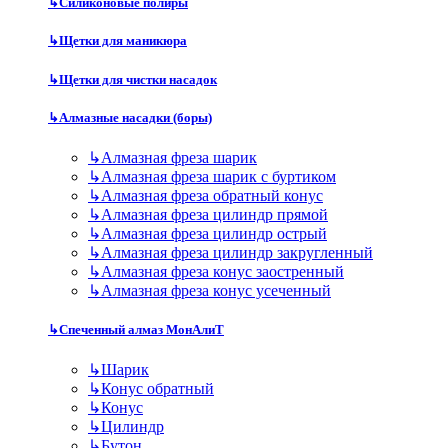
↳
Силиконовые полиры
↳
Щетки для маникюра
↳
Щетки для чистки насадок
↳
Алмазные насадки (боры)
↳
Алмазная фреза шарик
↳
Алмазная фреза шарик с буртиком
↳
Алмазная фреза обратный конус
↳
Алмазная фреза цилиндр прямой
↳
Алмазная фреза цилиндр острый
↳
Алмазная фреза цилиндр закругленный
↳
Алмазная фреза конус заостренный
↳
Алмазная фреза конус усеченный
↳
Спеченный алмаз МонАлиТ
↳
Шарик
↳
Конус обратный
↳
Конус
↳
Цилиндр
↳
Бутон