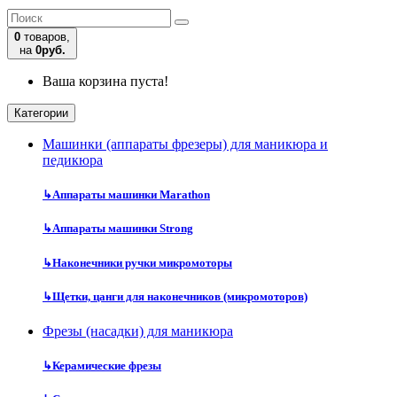
0
товаров,
на
0руб.
Ваша корзина пуста!
Категории
Машинки (аппараты фрезеры) для маникюра и
педикюра
↳
Аппараты машинки Marathon
↳
Аппараты машинки Strong
↳
Наконечники ручки микромоторы
↳
Щетки, цанги для наконечников (микромоторов)
Фрезы (насадки) для маникюра
↳
Керамические фрезы