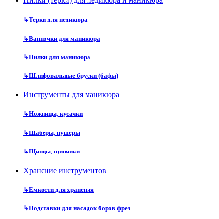
Пилки (терки) для педикюра и маникюра
↳
Терки для педикюра
↳
Ванночки для маникюра
↳
Пилки для маникюра
↳
Шлифовальные бруски (бафы)
Инструменты для маникюра
↳
Ножницы, кусачки
↳
Шаберы, пушеры
↳
Щипцы, щипчики
Хранение инструментов
↳
Емкости для хранения
↳
Подставки для насадок боров фрез