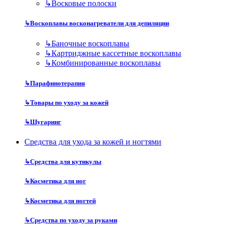
↳
Восковые полоски
↳
Воскоплавы восконагреватели для депиляции
↳
Баночные воскоплавы
↳
Картриджные кассетные воскоплавы
↳
Комбинированные воскоплавы
↳
Парафинотерапия
↳
Товары по уходу за кожей
↳
Шугаринг
Средства для ухода за кожей и ногтями
↳
Средства для кутикулы
↳
Косметика для ног
↳
Косметика для ногтей
↳
Средства по уходу за руками