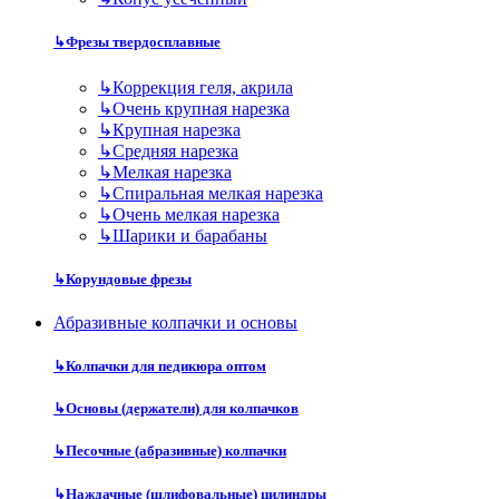
↳
Фрезы твердосплавные
↳
Коррекция геля, акрила
↳
Очень крупная нарезка
↳
Крупная нарезка
↳
Средняя нарезка
↳
Мелкая нарезка
↳
Спиральная мелкая нарезка
↳
Очень мелкая нарезка
↳
Шарики и барабаны
↳
Корундовые фрезы
Абразивные колпачки и основы
↳
Колпачки для педикюра оптом
↳
Основы (держатели) для колпачков
↳
Песочные (абразивные) колпачки
↳
Наждачные (шлифовальные) цилиндры