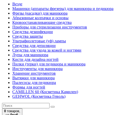
Везде
Машинки (аппараты фрезеры) для маникюра и педикюра
Фрезы (насадки) для маникюра
Абразивные колпачки и основы
Кровоостанавливающие средства
Приборы для стерилизации инструментов
Средства дезинфекции
Средства защиты
Ультрафиолетовые (уф) лампы
Средства для депиляции
Средства для ухода за кожей и ногтями
Лупы для маникюра
Кисти для дизайна ногтей
Пилки (терки) для педикюра и маникюра
Инструменты для маникюра
Хранение инструментов
Вытяжки для маникюра
Пылесосы для педикюра
Формы для ногтей
CAMILLEN 60 (Косметика Камилен)
GEHWOL (Косметика Геволь)
0
товаров,
на
0руб.