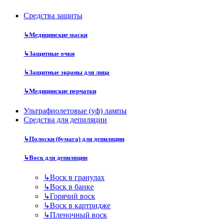
Средства защиты
↳
Медицинские маски
↳
Защитные очки
↳
Защитные экраны для лица
↳
Медицинские перчатки
Ультрафиолетовые (уф) лампы
Средства для депиляции
↳
Полоски (бумага) для депиляции
↳
Воск для депиляции
↳
Воск в гранулах
↳
Воск в банке
↳
Горячий воск
↳
Воск в картридже
↳
Пленочный воск