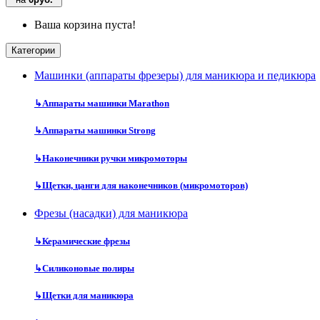
Ваша корзина пуста!
Категории
Машинки (аппараты фрезеры) для маникюра и педикюра
↳
Аппараты машинки Marathon
↳
Аппараты машинки Strong
↳
Наконечники ручки микромоторы
↳
Щетки, цанги для наконечников (микромоторов)
Фрезы (насадки) для маникюра
↳
Керамические фрезы
↳
Силиконовые полиры
↳
Щетки для маникюра