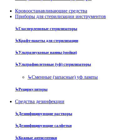
Кровоостанавливающие средства
Приборы для стерилизации инструментов
↳
Гласперленовые стерилизаторы
↳
Крафт-пакеты для стерилизации
↳
Ультразвуковые ванны (мойки)
↳
Ультрафиолетовые (уф) стерилизаторы
↳
Сменные (запасные) уф лампы
↳
Рециркуляторы
Средства дезинфекции
↳
Дезинфицирующие растворы
↳
Дезинфицирующие салфетки
↳
Кожные антисептики