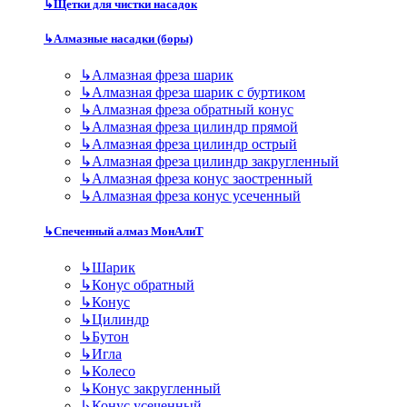
↳
Щетки для чистки насадок
↳
Алмазные насадки (боры)
↳
Алмазная фреза шарик
↳
Алмазная фреза шарик с буртиком
↳
Алмазная фреза обратный конус
↳
Алмазная фреза цилиндр прямой
↳
Алмазная фреза цилиндр острый
↳
Алмазная фреза цилиндр закругленный
↳
Алмазная фреза конус заостренный
↳
Алмазная фреза конус усеченный
↳
Спеченный алмаз МонАлиТ
↳
Шарик
↳
Конус обратный
↳
Конус
↳
Цилиндр
↳
Бутон
↳
Игла
↳
Колесо
↳
Конус закругленный
↳
Конус усеченный