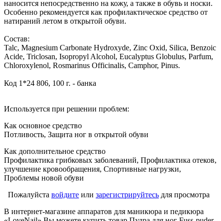
наносится непосредственно на кожу, а также в обувь и носки.
Особенно рекомендуется как профилактическое средство от
натираний летом в открытой обуви.
Состав:
Talc, Magnesium Carbonate Hydroxyde, Zinc Oxid, Silica, Benzoic
Acide, Triclosan, Isopropyl Alcohol, Eucalyptus Globulus, Parfum,
Chloroxylenol, Rosmarinus Officinalis, Camphor, Pinus.
Код 1*24 806, 100 г. - банка
Используется при решении проблем:
Как основное средство
Потливость, Защита ног в открытой обуви
Как дополнительное средство
Профилактика грибковых заболеваний, Профилактика отеков,
улучшение кровообращения, Спортивные нагрузки,
Проблемы новой обуви
Пожалуйста
войдите
или
зарегистрируйтесь
для просмотра
В интернет-магазине аппаратов для маникюра и педикюра
«LoveNail» Вы можете купить товар Пудра для ног Fuss-puder