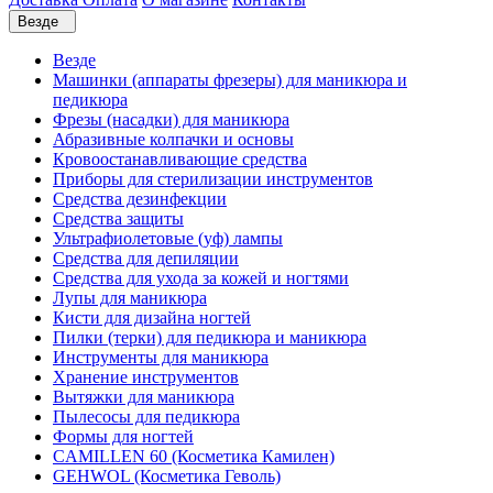
Везде
Везде
Машинки (аппараты фрезеры) для маникюра и
педикюра
Фрезы (насадки) для маникюра
Абразивные колпачки и основы
Кровоостанавливающие средства
Приборы для стерилизации инструментов
Средства дезинфекции
Средства защиты
Ультрафиолетовые (уф) лампы
Средства для депиляции
Средства для ухода за кожей и ногтями
Лупы для маникюра
Кисти для дизайна ногтей
Пилки (терки) для педикюра и маникюра
Инструменты для маникюра
Хранение инструментов
Вытяжки для маникюра
Пылесосы для педикюра
Формы для ногтей
CAMILLEN 60 (Косметика Камилен)
GEHWOL (Косметика Геволь)