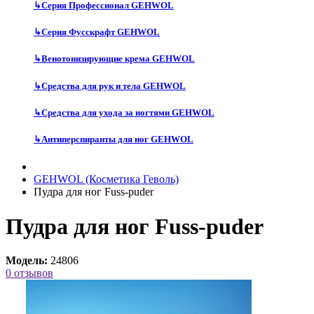
↳
Серия Профессионал GEHWOL
↳
Серия Фусскрафт GEHWOL
↳
Венотонизирующие крема GEHWOL
↳
Средства для рук и тела GEHWOL
↳
Средства для ухода за ногтями GEHWOL
↳
Антиперспиранты для ног GEHWOL
GEHWOL (Косметика Геволь)
Пудра для ног Fuss-puder
Пудра для ног Fuss-puder
Модель:
24806
0 отзывов