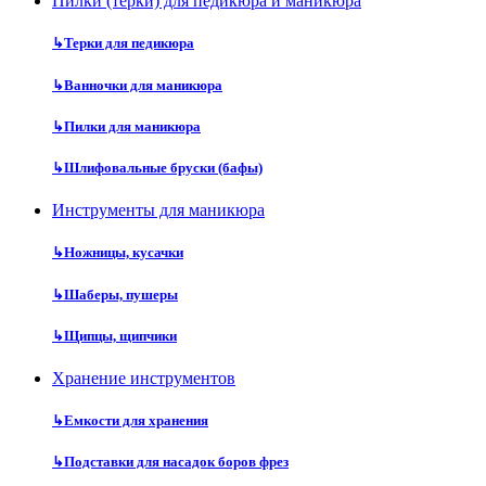
Пилки (терки) для педикюра и маникюра
↳
Терки для педикюра
↳
Ванночки для маникюра
↳
Пилки для маникюра
↳
Шлифовальные бруски (бафы)
Инструменты для маникюра
↳
Ножницы, кусачки
↳
Шаберы, пушеры
↳
Щипцы, щипчики
Хранение инструментов
↳
Емкости для хранения
↳
Подставки для насадок боров фрез