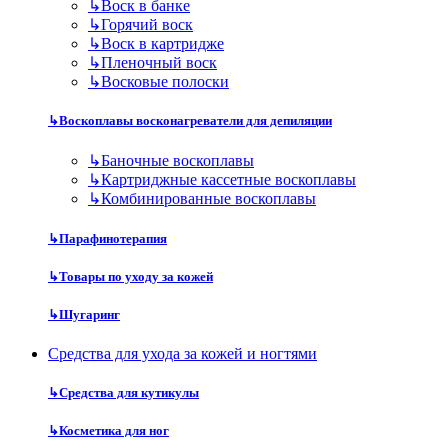
↳
Воск в банке
↳
Горячий воск
↳
Воск в картридже
↳
Пленочный воск
↳
Восковые полоски
↳
Воскоплавы восконагреватели для депиляции
↳
Баночные воскоплавы
↳
Картриджные кассетные воскоплавы
↳
Комбинированные воскоплавы
↳
Парафинотерапия
↳
Товары по уходу за кожей
↳
Шугаринг
Средства для ухода за кожей и ногтями
↳
Средства для кутикулы
↳
Косметика для ног