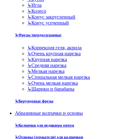
↳
Игла
↳
Колесо
↳
Конус закругленный
↳
Конус усеченный
↳
Фрезы твердосплавные
↳
Коррекция геля, акрила
↳
Очень крупная нарезка
↳
Крупная нарезка
↳
Средняя нарезка
↳
Мелкая нарезка
↳
Спиральная мелкая нарезка
↳
Очень мелкая нарезка
↳
Шарики и барабаны
↳
Корундовые фрезы
Абразивные колпачки и основы
↳
Колпачки для педикюра оптом
↳
Основы (держатели) для колпачков