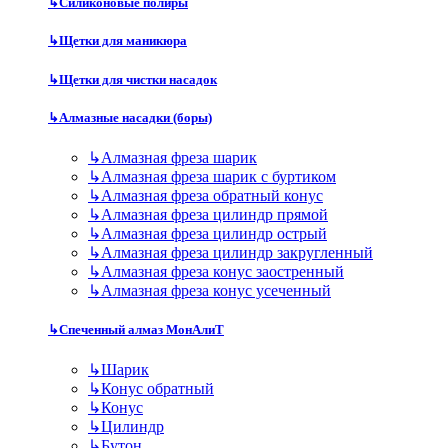
↳
Силиконовые полиры
↳
Щетки для маникюра
↳
Щетки для чистки насадок
↳
Алмазные насадки (боры)
↳
Алмазная фреза шарик
↳
Алмазная фреза шарик с буртиком
↳
Алмазная фреза обратный конус
↳
Алмазная фреза цилиндр прямой
↳
Алмазная фреза цилиндр острый
↳
Алмазная фреза цилиндр закругленный
↳
Алмазная фреза конус заостренный
↳
Алмазная фреза конус усеченный
↳
Спеченный алмаз МонАлиТ
↳
Шарик
↳
Конус обратный
↳
Конус
↳
Цилиндр
↳
Бутон