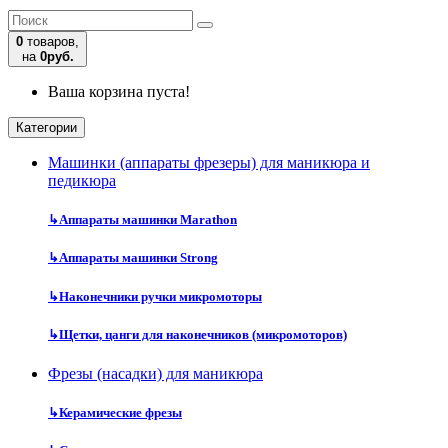
0
товаров,
на
0руб.
Ваша корзина пуста!
Категории
Машинки (аппараты фрезеры) для маникюра и
педикюра
↳
Аппараты машинки Marathon
↳
Аппараты машинки Strong
↳
Наконечники ручки микромоторы
↳
Щетки, цанги для наконечников (микромоторов)
Фрезы (насадки) для маникюра
↳
Керамические фрезы