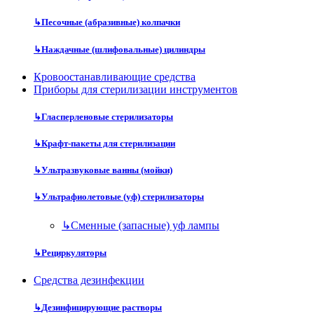
↳
Песочные (абразивные) колпачки
↳
Наждачные (шлифовальные) цилиндры
Кровоостанавливающие средства
Приборы для стерилизации инструментов
↳
Гласперленовые стерилизаторы
↳
Крафт-пакеты для стерилизации
↳
Ультразвуковые ванны (мойки)
↳
Ультрафиолетовые (уф) стерилизаторы
↳
Сменные (запасные) уф лампы
↳
Рециркуляторы
Средства дезинфекции
↳
Дезинфицирующие растворы